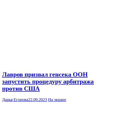
Лавров призвал генсека ООН
запустить процедуру арбитража
против США
Дарья Егорова
22.09.2023
На экране