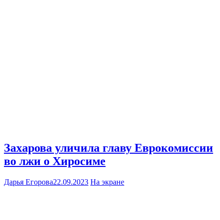
Захарова уличила главу Еврокомиссии
во лжи о Хиросиме
Дарья Егорова
22.09.2023
На экране