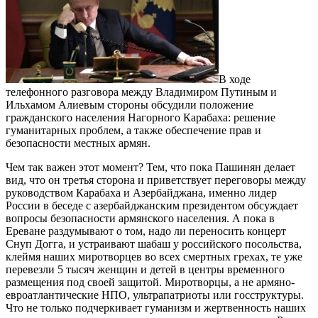
В ходе
телефонного разговора между Владимиром Путиным и
Ильхамом Алиевым стороны обсудили положение
гражданского населения Нагорного Карабаха: решение
гуманитарных проблем, а также обеспечение прав и
безопасности местных армян.
Чем так важен этот момент? Тем, что пока Пашинян делает
вид, что он третья сторона и приветствует переговоры между
руководством Карабаха и Азербайджана, именно лидер
России в беседе с азербайджанским президентом обсуждает
вопросы безопасности армянского населения. А пока в
Ереване раздумывают о том, надо ли переносить концерт
Снуп Догга, и устраивают шабаш у российского посольства,
клеймя наших миротворцев во всех смертных грехах, те уже
перевезли 5 тысяч женщин и детей в центры временного
размещения под своей защитой. Миротворцы, а не армяно-
евроатлантические НПО, ультрапатриоты или госструктуры.
Что не только подчеркивает гуманизм и жертвенность наших