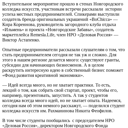
Вступительное мероприятие прошло в стенах Новгородского
колледжа искусств, участникам встречи рассказали истории
успеха местных предпринимателей. Спикерами выступили
создатель бренда оригинальных украшений «BoChicca» —
Кира Кореннова, руководитель загородного клуба отдыха
«Ильмень» и проекта «Новгородские Забавы», создатель
маркетплейса Remesla.Life, член НРО «Деловая Россия» —
Виктор Астапенко.
Опытные предприниматели рассказали слушателям о том, что
стать предпринимателем сегодня не так уж и сложно. Для
этого в нашем регионе делается много: существуют гранты,
субсидии для начинающих бизнесменов. А в целом
раскрутить интересную идею в собственный бизнес поможет
«Фонд развития креативной экономики».
— Идей всегда много, но не хватает практики. То есть,
лекций о том, как собрать свой стартап, проект, чтобы его,
например, презентовать, запустить. А так у студентов
колледжа всегда много идей, но не хватает опыта. Надеемся,
сегодня нам об этом немного расскажут, — поделился студент
колледжа искусств им. Рахманинова Никита Феофилов.
В том числе студенты пообщались с председателем НРО
«Деловая Россия», директором Новгородского Фонда