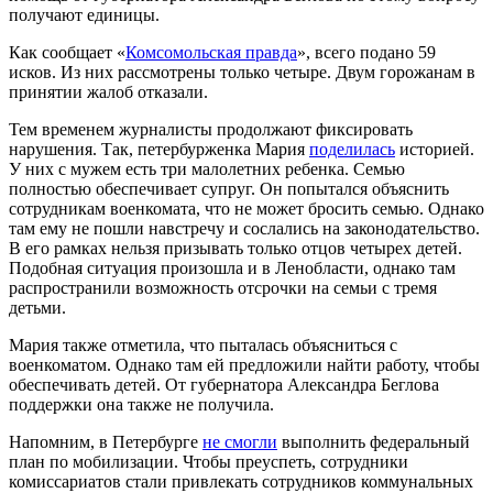
получают единицы.
Как сообщает «
Комсомольская правда
», всего подано 59
исков. Из них рассмотрены только четыре. Двум горожанам в
принятии жалоб отказали.
Тем временем журналисты продолжают фиксировать
нарушения. Так, петербурженка Мария
поделилась
историей.
У них с мужем есть три малолетних ребенка. Семью
полностью обеспечивает супруг. Он попытался объяснить
сотрудникам военкомата, что не может бросить семью. Однако
там ему не пошли навстречу и сослались на законодательство.
В его рамках нельзя призывать только отцов четырех детей.
Подобная ситуация произошла и в Ленобласти, однако там
распространили возможность отсрочки на семьи с тремя
детьми.
Мария также отметила, что пыталась объясниться с
военкоматом. Однако там ей предложили найти работу, чтобы
обеспечивать детей. От губернатора Александра Беглова
поддержки она также не получила.
Напомним, в Петербурге
не смогли
выполнить федеральный
план по мобилизации. Чтобы преуспеть, сотрудники
комиссариатов стали привлекать сотрудников коммунальных