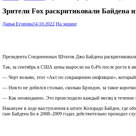
Зрители Fox раскритиковали Байдена 
Дарья Егорова
14.10.2022
На экране
Президента Соединенных Штатов Джо Байдена раскритиковали 
Так, за сентябрь в США цены выросли на 0,4% после роста в ав
— Черт возьми, этот «Акт по сокращению инфляции», который о
— Никто не добился столько, сколько Брэндон, за такое коротк
— Как неожиданно. Это происходило каждый месяц в течение по
Накануне в ходе выступления в штате Колорадо Байден, где об
сын Байдена Бо в 2008–2009 годах действительно проходил служб