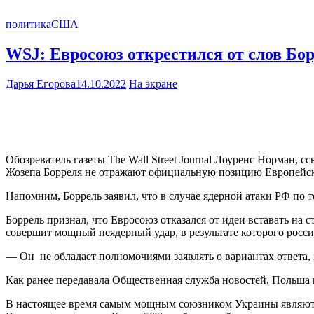
политика
США
WSJ: Евросоюз открестился от слов Бор
Дарья Егорова
14.10.2022
На экране
Обозреватель газеты The Wall Street Journal Лоуренс Норман, 
Жозепа Борреля не отражают официальную позицию Европейск
Напомним, Боррель заявил, что в случае ядерной атаки РФ по
Боррель признал, что Евросоюз отказался от идеи вставать на
совершит мощный неядерный удар, в результате которого росси
— Он не обладает полномочиями заявлять о вариантах ответа,
Как ранее передавала Общественная служба новостей, Польша
В настоящее время самым мощным союзником Украины являютс