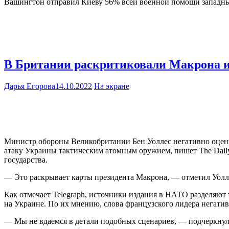
Вашингтон отправил Киеву 56% всей военной помощи западны
В Британии раскритиковали Макрона из
Дарья Егорова
14.10.2022
На экране
Министр обороны Великобритании Бен Уоллес негативно оцени
атаку Украины тактическим атомным оружием, пишет The Daily 
государства.
— Это раскрывает карты президента Макрона, — отметил Уолл
Как отмечает Telegraph, источники издания в НАТО разделяют
на Украине. По их мнению, слова французского лидера негати
— Мы не вдаемся в детали подобных сценариев, — подчеркнул