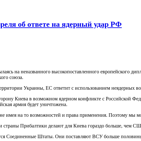
реля об ответе на ядерный удар РФ
ссылаясь на неназванного высокопоставленного европейского дип
ого союза.
 территории Украины, ЕС ответит с использованием неядерных в
 сторону Киева в возможном ядерном конфликте с Российской Фед
йская армия будет уничтожена.
 не имея на то возможностей и права применения. Поэтому мы м
 и страны Прибалтики делают для Киева гораздо больше, чем С
я Соединенные Штаты. Они поставляют ВСУ больше половины п