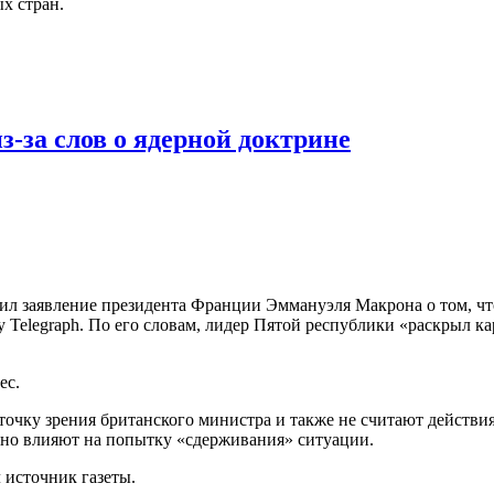
х стран.
-за слов о ядерной доктрине
л заявление президента Франции Эммануэля Макрона о том, чт
Telegraph. По его словам, лидер Пятой республики «раскрыл ка
ес.
 точку зрения британского министра и также не считают дейст
вно влияют на попытку «сдерживания» ситуации.
 источник газеты.