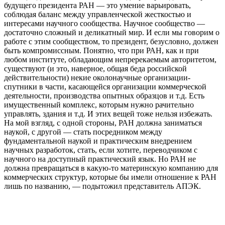
будущего президента РАН — это умение варьировать,
соблюдая баланс между управленческой жесткостью и
интересами научного сообщества. Научное сообщество —
достаточно сложный и деликатный мир. И если мы говорим о
работе с этим сообществом, то президент, безусловно, должен
быть компромиссным. Понятно, что при РАН, как и при
любом институте, обладающим непререкаемым авторитетом,
существуют (и это, наверное, общая беда российской
действительности) некие околонаучные организации-
спутники в части, касающейся организации коммерческой
деятельности, производства опытных образцов и т.д. Есть
имущественный комплекс, которым нужно рачительно
управлять, здания и т.д. И этих вещей тоже нельзя избежать.
На мой взгляд, с одной стороны, РАН должна заниматься
наукой, с другой — стать посредником между
фундаментальной наукой и практическим внедрением
научных разработок, стать, если хотите, переводчиком с
научного на доступный практический язык. Но РАН не
должна превращаться в какую-то материнскую компанию для
коммерческих структур, которые бы имели отношение к РАН
лишь по названию, — подытожил представитель АПЭК.