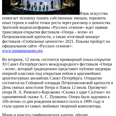
Язык искусства
помогает человеку понять собственные эмоции, пережить
опыт героев и найти точки роста через разговор о ценностях.
Зрителей видеоплатформы «Русских сезонов» ждет прямая
трансляция открытия фестиваля «Опера – всем» из
Петропавловской крепости, а также итоговый концерт
фестиваля «Глобальные ценности» 2021. Показы пройдут на
официальном сайте «Русских сезонов»:
www.russianseasons.org
.
Во вторник, 12 июля, состоится премьерный показ-открытие
XI Санкт-Петербургского международного фестиваля «Опера
– всем», который традиционно представит публике шедевры
оперной классики под открытым небом в красивейших
архитектурных ансамблях Санкт-Петербурга. Открытие
состоится на Соборной площади Петропавловской крепости в
День святых апостолов Петра и Павла 12 июля. Прозвучит
опера Н. А. Римского-Корсакова «Сказка о царе Салтане» по
одноименной сказке А. С. Пушкина. Опера была задумана к
100-летию со дня рождения великого поэта в 1899 году и
стала одним из самых любимых творений композитора.
Мощь и красота симфонических картин, обилие