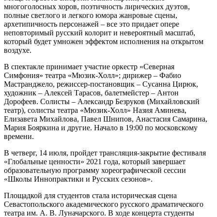
многоголосных хоров, поэтичность лирических дуэтов,
полные светлого и легкого юмора жанровые сцены,
архетипичность персонажей – все это придает опере
неповторимый русский колорит и невероятный масштаб,
который будет умножен эффектом исполнения на открытом
воздухе.
В спектакле принимает участие оркестр «Северная
Симфония» театра «Мюзик-Холл»; дирижер – Фабио
Мастранджело, режиссер-постановщик – Сусанна Цирюк,
художник – Алексей Тарасов, балетмейстер – Антон
Дорофеев. Солисты – Александр Безруков (Михайловский
театр), солисты театра «Мюзик-Холл» Назия Аминева,
Елизавета Михайлова, Павел Шнипов, Анастасия Самарина,
Мария Бояркина и другие. Начало в 19:00 по московскому
времени.
В четверг, 14 июля, пройдет трансляция-закрытие фестиваля
«Глобальные ценности» 2021 года, который завершает
образовательную программу хореографической сессии
«Школы Иннопрактики и Русских сезонов».
Площадкой для студентов стала историческая сцена
Севастопольского академического русского драматического
театра им. А. В. Луначарского. В ходе концерта студенты