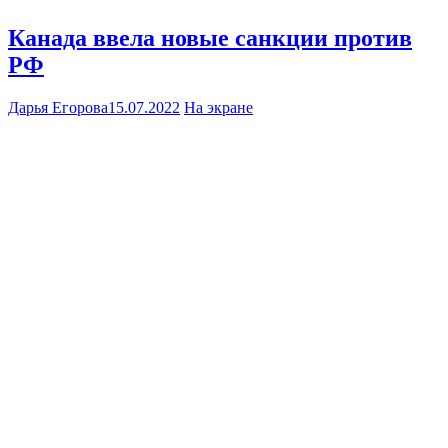
Канада ввела новые санкции против
РФ
Дарья Егорова
15.07.2022
На экране