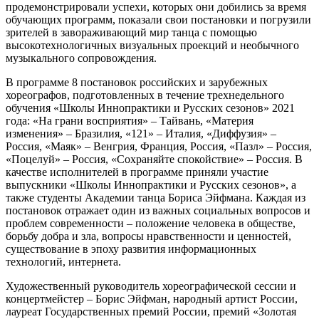
продемонстрировали успехи, которых они добились за время
обучающих программ, показали свои постановки и погрузили
зрителей в завораживающий мир танца с помощью
высокотехнологичных визуальных проекций и необычного
музыкального сопровождения.
В программе 8 постановок российских и зарубежных
хореографов, подготовленных в течение трехнедельного
обучения «Школы Иннопрактики и Русских сезонов» 2021
года: «На грани восприятия» – Тайвань, «Материя
изменения» – Бразилия, «121» – Италия, «Диффузия» –
Россия, «Маяк» – Венгрия, Франция, Россия, «Пазл» – Россия,
«Поцелуй» – Россия, «Сохраняйте спокойствие» – Россия. В
качестве исполнителей в программе приняли участие
выпускники «Школы Иннопрактики и Русских сезонов», а
также студенты Академии танца Бориса Эйфмана. Каждая из
постановок отражает один из важных социальных вопросов и
проблем современности – положение человека в обществе,
борьбу добра и зла, вопросы нравственности и ценностей,
существование в эпоху развития информационных
технологий, интернета.
Художественный руководитель хореографической сессии и
концертмейстер – Борис Эйфман, народный артист России,
лауреат Государственных премий России, премий «Золотая