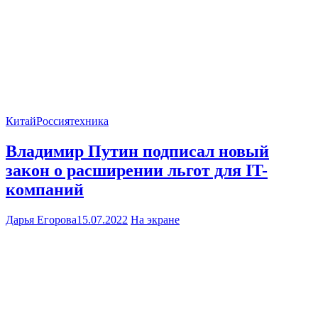
Китай
Россия
техника
Владимир Путин подписал новый
закон о расширении льгот для IT-
компаний
Дарья Егорова
15.07.2022
На экране