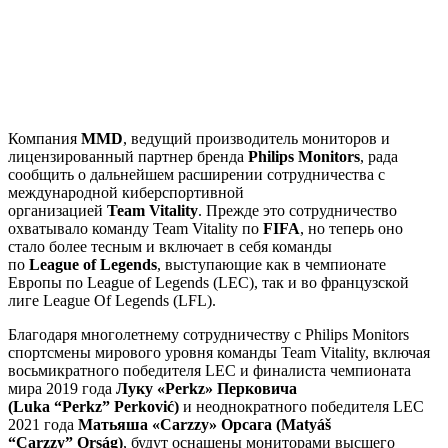
Компания
MMD
, ведущий производитель мониторов и
лицензированный партнер бренда
Philips
Monitors
, рада
сообщить о дальнейшем расширении сотрудничества с
международной киберспортивной
организацией
Team
Vitality
. Прежде это сотрудничество
охватывало команду Team Vitality по
FIFA
, но теперь оно
стало более тесным и включает в себя команды
по
League
of
Legends
, выступающие как в чемпионате
Европы по League of Legends (LEC), так и во французской
лиге League Of Legends (LFL).
Благодаря многолетнему сотрудничеству с Philips Monitors
спортсмены мирового уровня команды Team Vitality, включая
восьмикратного победителя LEC и финалиста чемпионата
мира 2019 года
Луку «
Perkz
» Перковича
(
Luka
“
Perkz
”
Perkovi
ć)
и неоднократного победителя LEC
2021 года
Матьяша «
Carzzy
» Орсага (
Maty
áš
“
Carzzy
”
Ors
á
g
)
, будут оснащены мониторами высшего