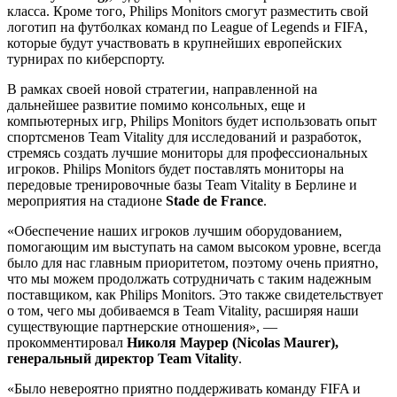
класса. Кроме того, Philips Monitors смогут разместить свой
логотип на футболках команд по League of Legends и FIFA,
которые будут участвовать в крупнейших европейских
турнирах по киберспорту.
В рамках своей новой стратегии, направленной на
дальнейшее развитие помимо консольных, еще и
компьютерных игр, Philips Monitors будет использовать опыт
спортсменов Team Vitality для исследований и разработок,
стремясь создать лучшие мониторы для профессиональных
игроков. Philips Monitors будет поставлять мониторы на
передовые тренировочные базы Team Vitality в Берлине и
мероприятия на стадионе
Stade
de
France
.
«Обеспечение наших игроков лучшим оборудованием,
помогающим им выступать на самом высоком уровне, всегда
было для нас главным приоритетом, поэтому очень приятно,
что мы можем продолжать сотрудничать с таким надежным
поставщиком, как Philips Monitors. Это также свидетельствует
о том, чего мы добиваемся в Team Vitality, расширяя наши
существующие партнерские отношения», —
прокомментировал
Николя Маурер (
Nicolas
Maurer
),
генеральный директор
Team
Vitality
.
«Было невероятно приятно поддерживать команду FIFA и