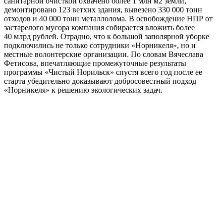
санитарной очисткой охвачено более 1 млн м2 земли,
демонтировано 123 ветхих здания, вывезено 330 000 тонн
отходов и 40 000 тонн металлолома. В освобождение НПР от
застарелого мусора компания собирается вложить более
40 млрд рублей. Отрадно, что к большой заполярной уборке
подключились не только сотрудники «Норникеля», но и
местные волонтерские организации. По словам Вячеслава
Фетисова, впечатляющие промежуточные результаты
программы «Чистый Норильск» спустя всего год после ее
старта убедительно доказывают добросовестный подход
«Норникеля» к решению экологических задач.