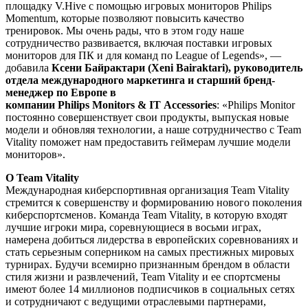
площадку V.Hive с помощью игровых мониторов Philips
Momentum, которые позволяют повысить качество
тренировок. Мы очень рады, что в этом году наше
сотрудничество развивается, включая поставки игровых
мониторов для ПК и для команд по League of Legends», —
добавила
Ксени Байрактари (
Xeni
Bairaktari
), руководитель
отдела международного маркетинга и старший бренд-
менеджер по Европе в
компании
Philips
Monitors
&
IT
Accessories
: «Philips Monitor
постоянно совершенствует свои продукты, выпуская новые
модели и обновляя технологии, а наше сотрудничество с Team
Vitality поможет нам предоставить геймерам лучшие модели
мониторов».
О
Team
Vitality
Международная киберспортивная организация Team Vitality
стремится к совершенству и формированию нового поколения
киберспортсменов. Команда Team Vitality, в которую входят
лучшие игроки мира, соревнующиеся в восьми играх,
намерена добиться лидерства в европейских соревнованиях и
стать серьезным соперником на самых престижных мировых
турнирах. Будучи всемирно признанным брендом в области
стиля жизни и развлечений, Team Vitality и ее спортсмены
имеют более 14 миллионов подписчиков в социальных сетях
и сотрудничают с ведущими отраслевыми партнерами,