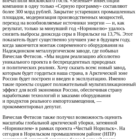
впечатлили московского гостя. «Зеленые» инвестиции
компании в одну только «Серную программу» составляют
более 300 млрд рублей. Закрытие устаревших промышленных
площадок, модернизация производственных мощностей,
переход на возобновляемые источники энергии — и, как
результат, только за минувший год «Норникелю» удалось
снизить выбросы диоксида серы в Норильске на 13,7%. Этот
показатель будет существенно улучшен уже в будущем году,
когда закончится монтаж современного оборудования на
Надеждинском металлургическом заводе, где побывал
Вячеслав Фетисов. «Мы видим реализацию абсолютно
уникального проекта в беспрецедентных природных
и политических реалиях. Хочу сказать всем: новый завод,
которым будет гордиться наша страна, в Арктической зоне
России будет построен и введен в эксплуатацию. Именно
такие проекты создают положительный мультипликационный
эффект для всей экономики России, обеспечивая страну
наработками технологий и заказами оборудования
и продуктов реального импортозамещения, —
прокомментировал депутат.
Вячеслав Фетисов также получил возможность оценить
масштабы глобальной арктической уборки, затеянной
«Норникелем» в рамках проекта «Чистый Норильск». На
сегодня в Норильском промышленном районе (НПР)