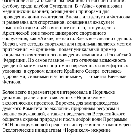
баскетболистов, а также игры чемпионата России по мини-
футболу среди клубов Суперлиги. В «Айке» организован
медицинский кабинет, оснащенный приборами для
проведения допинг-контроля. Впечатлила депутата Фетисова
и раздевалка для спортсменов, оснащенная джакузи и
комнатой отдыха. «Я в восторге от того, что увидел: в
Арктической зоне такого шикарного спортивного
сооружения, как «Айка», не найти. Здесь все сделано с душой.
Уверен, что сегодня спортхолл для норильчан является местом
притяжения. «Норникель» подает уникальный пример
социально ответственного поведения компании в Российской
Федерации. Но самое главное — это отличная возможность
для детей заниматься спортом в современных и комфортных
условиях, в суровом климате Крайнего Севера, оставаясь
здоровыми, сильными и успешными», — отметил Вячеслав
Фетисов.
Более всего парламентария интересовала в Норильске
динамика реализации заявленных «Норникелем»
экологических проектов. Впрочем, для зампредседателя
думского Комитета по экологии, природным ресурсам и
охране окружающей, а также председателя Всероссийского
общества охраны природы и посла доброй воли Программы
ООН по окружающей среде этот интерес вполне закономерен.
Экологические инициативы «Норникеля» искренне