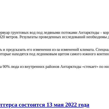
вуар грунтовых вод под ледяными потоками Антарктиды – кори
 820 метров. Результаты проведенных исследований необходимы
ь и предсказать его изменения из-за изменений климата. Спец
оторые находятся под ледниковым щитом самого южного контин
90% люда из внутренних районов Антарктиды «стекает» по ним 
герса состоится 13 мая 2022 года