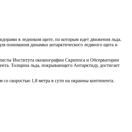
дорами в ледником щите, по которым идет движения льда.
 для понимания динамки антарктического ледяного щита и
иалисты Института океанографии Скриппса и Обсерватории
ента. Толщина льда, покрывающего Антарктиду, достигает
со скоростью 1,8 метра в сути на окраины континента.