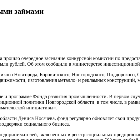
ными займами
 прошло очередное заседание конкурсной комиссии по предост
4 млн рублей. Об этом сообщили в министерстве инвестиционно
кого Новгорода, Боровичского, Новгородского, Поддорского, С
движимости, изготовления металло- и рекламных конструкций, м
е и программе Фонда развития промышленности. В первом случае
иционной политики Новгородской области, в том числе, в рамк
имательской инициативы».
асти Дениса Носачева, фонд регулярно обновляет свои продукты
поддержки социального бизнеса.
едпринимателей, включенных в реестр социальных предприятий.