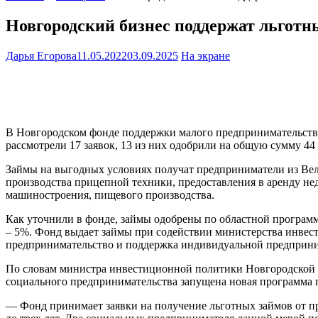
Новгородский бизнес поддержат льгот
Дарья Егорова
11.05.2022
03.09.2025
На экране
В Новгородском фонде поддержки малого предпринимательства
рассмотрели 17 заявок, 13 из них одобрили на общую сумму 4
Займы на выгодных условиях получат предприниматели из Вели
производства прицепной техники, предоставления в аренду не
машиностроения, пищевого производства.
Как уточнили в фонде, займы одобрены по областной программ
– 5%. Фонд выдает займы при содействии министерства инвест
предпринимательство и поддержка индивидуальной предприн
По словам министра инвестиционной политики Новгородской обл
социального предпринимательства запущена новая программа 
— Фонд принимает заявки на получение льготных займов от пр