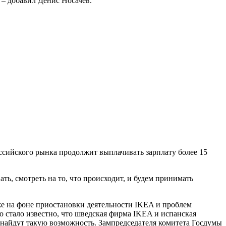
 – добавил Денис Носачев.
ссийского рынка продолжит выплачивать зарплату более 15
ь, смотреть на то, что происходит, и будем принимать
е на фоне приостановки деятельности IKEA и проблем
о стало известно, что шведская фирма IKEA и испанская
если найдут такую возможность. Зампредседателя комитета Госдумы