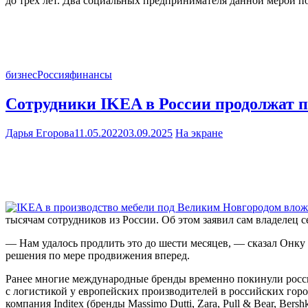
до трех лет. Два социальных предпринимателя данной мерой п
бизнес
Россия
финансы
Сотрудники IKEA в России продолжат по
Дарья Егорова
11.05.2022
03.09.2025
На экране
тысячам сотрудников из России. Об этом заявил сам владелец с
— Нам удалось продлить это до шести месяцев, — сказал Онку 
решения по мере продвижения вперед.
Ранее многие международные бренды временно покинули росси
с логистикой у европейских производителей в российских горо
компания Inditex (бренды Massimo Dutti, Zara, Pull & Bear, Ber