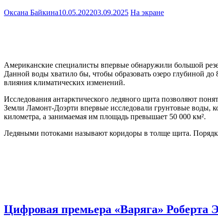
Оксана Байкина
10.05.2022
03.09.2025
На экране
Американские специалисты впервые обнаружили большой резер
Данной воды хватило бы, чтобы образовать озеро глубиной до
влияния климатических изменений.
Исследования антарктического ледяного щита позволяют понят
Земли Ламонт-Доэрти впервые исследовали грунтовые воды, к
километра, а занимаемая им площадь превышает 50 000 км².
Ледяными потоками называют коридоры в толще щита. Порядка 
Цифровая премьера «Варяга» Роберта Эг