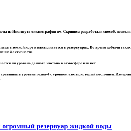
ты из Института океанографии им. Скриппса разработали способ, позволяю
пада в земной коре и накапливается в резервуарах. Во время добычи таких 
ленной активности.
ается ли уровень данного изотопа в атмосфере или нет.
 сравнивать уровень гелия-4 с уровнем азоты, который постоянен. Измерен
.
н огромный резервуар жидкой воды