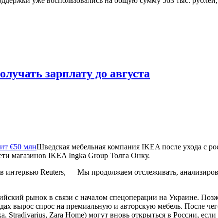
оддержки уже воспользовались на общую сумму 563 тыс. рублей,
лучать зарплату до августа
Шведская мебельная компания IKEA после ухода с ро
ети магазинов IKEA Ingka Group Толга Онку.
в интервью Reuters, — Мы продолжаем отслеживать, анализироват
йский рынок в связи с началом спецоперации на Украине. Позж
дах вырос спрос на премиальную и авторскую мебель. После чег
shka, Stradivarius, Zara Home) могут вновь открыться в России, 