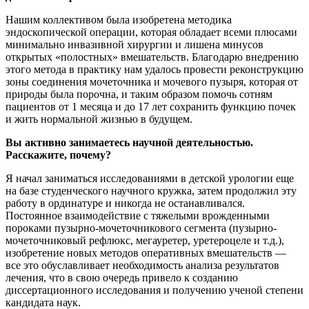
Нашим коллективом была изобретена методика
эндоскопической операции, которая обладает всеми плюсами
минимально инвазивной хирургии и лишена минусов
открытых «полостных» вмешательств. Благодарю внедрению
этого метода в практику нам удалось провести реконструкцию
зоны соединения мочеточника и мочевого пузыря, которая от
природы была порочна, и таким образом помочь сотням
пациентов от 1 месяца и до 17 лет сохранить функцию почек
и жить нормальной жизнью в будущем.
Вы активно занимаетесь научной деятельностью.
Расскажите, почему?
Я начал заниматься исследованиями в детской урологии еще
на базе студенческого научного кружка, затем продолжил эту
работу в ординатуре и никогда не останавливался.
Постоянное взаимодействие с тяжелыми врожденными
пороками пузырно-мочеточникового сегмента (пузырно-
мочеточниковый рефлюкс, мегауретер, уретероцеле и т.д.),
изобретение новых методов оперативных вмешательств —
все это обуславливает необходимость анализа результатов
лечения, что в свою очередь привело к созданию
диссертационного исследования и получению ученой степени
кандидата наук.