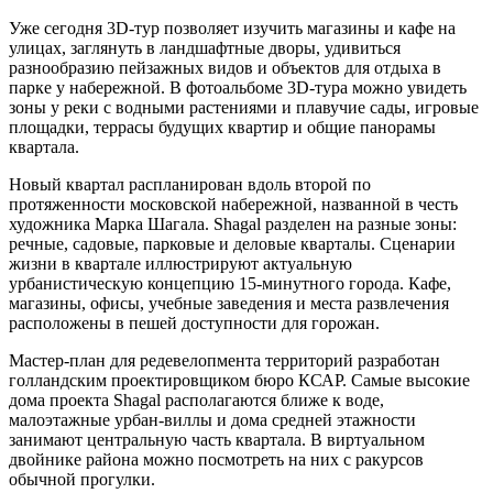
Уже сегодня 3D-тур позволяет изучить магазины и кафе на
улицах, заглянуть в ландшафтные дворы, удивиться
разнообразию пейзажных видов и объектов для отдыха в
парке у набережной. В фотоальбоме 3D-тура можно увидеть
зоны у реки с водными растениями и плавучие сады, игровые
площадки, террасы будущих квартир и общие панорамы
квартала.
Новый квартал распланирован вдоль второй по
протяженности московской набережной, названной в честь
художника Марка Шагала. Shagal разделен на разные зоны:
речные, садовые, парковые и деловые кварталы. Сценарии
жизни в квартале иллюстрируют актуальную
урбанистическую концепцию 15-минутного города. Кафе,
магазины, офисы, учебные заведения и места развлечения
расположены в пешей доступности для горожан.
Мастер-план для редевелопмента территорий разработан
голландским проектировщиком бюро КСАР. Самые высокие
дома проекта Shagal располагаются ближе к воде,
малоэтажные урбан-виллы и дома средней этажности
занимают центральную часть квартала. В виртуальном
двойнике района можно посмотреть на них с ракурсов
обычной прогулки.