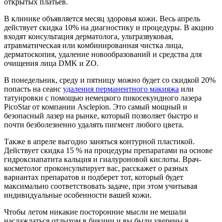
открытых платьев.
В клинике объявляется месяц здоровья кожи. Весь апрель
действует скидка 10% на диагностику и процедуры. В акцию
входят консультация дерматолога, ультразвуковая,
атравматическая или комбинированная чистка лица,
дерматоскопия, удаление новообразований и средства для
очищения лица DMK и ZO.
В понедельник, среду и пятницу можно будет со скидкой 20%
попасть на сеанс
удаления перманентного макияжа
или
татуировки с помощью немецкого пикосекундного лазера
PicoStar от компании Asclepion. Это самый мощный и
безопасный лазер на рынке, который позволяет быстро и
почти безболезненно удалять пигмент любого цвета.
Также в апреле выгодно заняться контурной пластикой.
Действует скидка 15 % на процедуры препаратами на основе
гидроксиапатита кальция и гиалуроновой кислоты. Врач-
косметолог проконсультирует вас, расскажет о разных
вариантах препаратов и подберет тот, который будет
максимально соответствовать задаче, при этом учитывая
индивидуальные особенности вашей кожи.
Чтобы летом никакие посторонние мысли не мешали
наслаждаться отдыхом в бикини и вы были уверены в