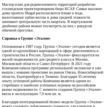
Мастер-план для редевелопмента территорий разработан
голландским проектировщиком бюро КСАР. Самые высокие
дома проекта Shagal располагаются ближе к воде,
малоэтажные урбан-виллы и дома средней этажности
занимают центральную часть квартала. В виртуальном
двойнике района можно посмотреть на них с ракурсов
обычной прогулки.
Справка о Группе «Эталон»
Основанная в 1987 году, Группа «Эталон» сегодня является
одной из крупнейших корпораций в сфере девелопмента и
строительства в России. Группа «Эталон» фокусируется на
жилой недвижимости для среднего класса в Москве,
Московской области и Санкт-Петербурге. В 2021 году
Компания начала программу региональной экспансии и уже
вышла с новыми проектами на рынок Омска, Новосибирской
области, Екатеринбурга и Тюмени. Благодаря 35-летнему
опыту успешной работы Компания является одним из
старейших и наиболее успешных игроков на российском
рынке недвижимости. С момента создания Группа «Эталон»
ввела в эксплуатацию 7,9 млн кв. м.
Благодаря интегрированной бизнес-модели Группа «Эталон»
может создавать добавленную стоимость для клиентов и