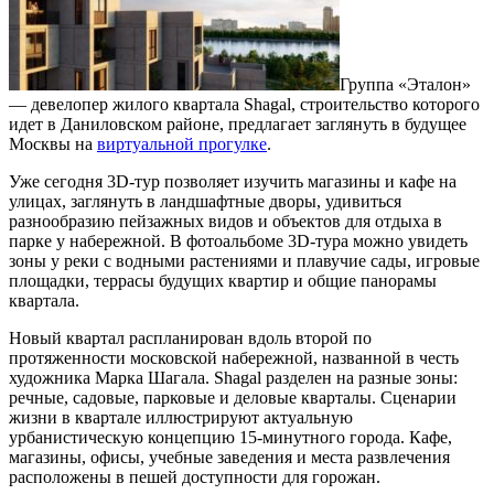
Группа «Эталон»
— девелопер жилого квартала Shagal, строительство которого
идет в Даниловском районе, предлагает заглянуть в будущее
Москвы на
виртуальной прогулке
.
Уже сегодня 3D-тур позволяет изучить магазины и кафе на
улицах, заглянуть в ландшафтные дворы, удивиться
разнообразию пейзажных видов и объектов для отдыха в
парке у набережной. В фотоальбоме 3D-тура можно увидеть
зоны у реки с водными растениями и плавучие сады, игровые
площадки, террасы будущих квартир и общие панорамы
квартала.
Новый квартал распланирован вдоль второй по
протяженности московской набережной, названной в честь
художника Марка Шагала. Shagal разделен на разные зоны:
речные, садовые, парковые и деловые кварталы. Сценарии
жизни в квартале иллюстрируют актуальную
урбанистическую концепцию 15-минутного города. Кафе,
магазины, офисы, учебные заведения и места развлечения
расположены в пешей доступности для горожан.