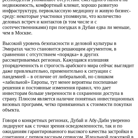
недвижимость, комфортный климат, хорошо развитую
инфраструктуру, первоклассную медицину и живую бизнес-
среду: некоторые участники упомянули, что количество
деловых встреч и контактов (в том числе и с
соотечественниками) при поездках в Дубаи едва ли меньше,
чем в Москве.
Высокий уровень безопасности и деловой культуры в
Эмиратах часто становится решающим аргументом, в
сравнении с отсутствием «порядка» в других
рассматриваемых регионах. Кажущаяся излишняя
упорядоченность и строгость арабского мира сейчас выглядит
даже привлекательно, применительно к ситуации с
пандемией – в отличие от либеральной, но слишком
«лабильной» Европы, тут менее вероятны поспешные
решения и постоянные изменения правил, что дает
инвесторам больше уверенности в сохранении доступа в
страну. Плюсом является наличие понятных инвестиционных
визовых программ, четко привязанных к стоимости покупки
объекта.
Говоря о конкретных регионах, Дубай и Абу-Даби уверенно
лидируют как с точки зрения осведомленности, так и по
ожиданиям гарантированного высокого качества застройки в
сочетании с первоклассным сервисом. Идеальной покупкой в