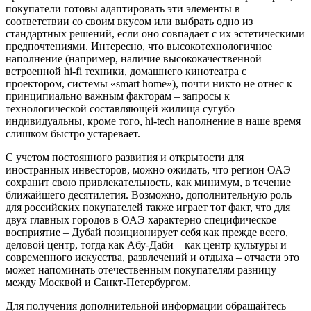
покупатели готовы адаптировать эти элементы в
соответствии со своим вкусом или выбрать одно из
стандартных решений, если оно совпадает с их эстетическими
предпочтениями. Интересно, что высокотехнологичное
наполнение (например, наличие высококачественной
встроенной hi-fi техники, домашнего кинотеатра с
проектором, системы «smart home»), почти никто не отнес к
принципиально важным факторам – запросы к
технологической составляющей жилища сугубо
индивидуальны, кроме того, hi-tech наполнение в наше время
слишком быстро устаревает.
С учетом постоянного развития и открытости для
иностранных инвесторов, можно ожидать, что регион ОАЭ
сохранит свою привлекательность, как минимум, в течение
ближайшего десятилетия. Возможно, дополнительную роль
для российских покупателей также играет тот факт, что для
двух главных городов в ОАЭ характерно специфическое
восприятие – Дубай позиционирует себя как прежде всего,
деловой центр, тогда как Aбу-Даби – как центр культуры и
современного искусства, развлечений и отдыха – отчасти это
может напоминать отечественным покупателям разницу
между Москвой и Санкт-Петербургом.
Для получения дополнительной информации обращайтесь