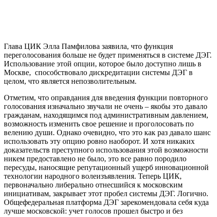
Глава ЦИК Элла Памфилова заявила, что функция
переголосования больше не будет применяться в системе ДЭГ.
Использование этой опции, которое было доступно лишь в
Москве, способствовало дискредитации системы ДЭГ в
целом, что является непозволительным.
Отметим, что оправдания для введения функции повторного
голосования изначально звучали не очень – якобы это давало
гражданам, находящимся под административным давлением,
возможность изменить свое решение и проголосовать по
велению души. Однако очевидно, что это как раз давало шанс
использовать эту опцию ровно наоборот. И хотя никаких
доказательств преступного использования этой возможности
никем предоставлено не было, это все равно породило
пересуды, наносящие репутационный ущерб инновационной
технологии народного волеизъявления. Теперь ЦИК,
первоначально либерально отнесшийся к московским
инициативам, закрывает этот пробел системы ДЭГ. Логично.
Общефедеральная платформа ДЭГ зарекомендовала себя куда
лучше московской: учет голосов прошел быстро и без