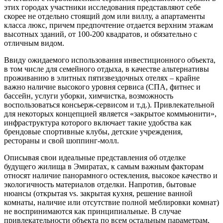
этих городах участники исследования представляют себе
скорее не отдельно стоящий дом или виллу, а апартаменты
класса люкс, причем предпочтение отдается верхним этажам
высотных зданий, от 100-200 квадратов, и обязательно с
отличным видом.
Ввиду ожидаемого использования инвестиционного объекта,
в том числе для семейного отдыха, в качестве альтернативы
проживанию в элитных пятизвездочных отелях – крайне
важно наличие высокого уровня сервиса (СПА, фитнес и
бассейн, услуги уборки, химчистка, возможность
воспользоваться консьерж-сервисом и т.д.). Привлекательной
для некоторых концепцией является «закрытое коммьюнити»,
инфраструктура которого включает такие удобства как
брендовые спортивные клубы, детские учреждения,
рестораны и свой шоппинг-молл.
Описывая свои идеальные представления об отделке
будущего жилища в Эмиратах, к самым важным факторам
относят наличие панорамного остекления, высокое качество и
экологичность материалов отделки. Напротив, бытовые
нюансы (открытая vs. закрытая кухня, решение ванной
комнаты, наличие или отсутствие полной меблировки комнат)
не воспринимаются как принципиальные. В случае
привлекательности объекта по всем остальным параметрам,