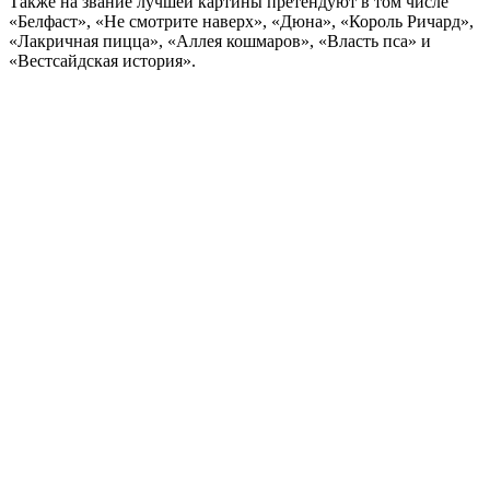
Также на звание лучшей картины претендуют в том числе
«Белфаст», «Не смотрите наверх», «Дюна», «Король Ричард»,
«Лакричная пицца», «Аллея кошмаров», «Власть пса» и
«Вестсайдская история».