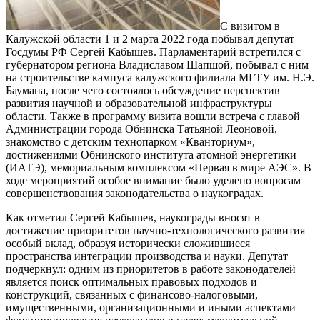
С визитом в
Калужской области 1 и 2 марта 2022 года побывал депутат
Госдумы РФ Сергей Кабышев. Парламентарий встретился с
губернатором региона Владиславом Шапшой, побывал с ним
на строительстве кампуса калужского филиала МГТУ им. Н.Э.
Баумана, после чего состоялось обсуждение перспектив
развития научной и образовательной инфраструктуры
области. Также в программу визита вошли встреча с главой
Администрации города Обнинска Татьяной Леоновой,
знакомство с детским технопарком «Кванториум»,
достижениями Обнинского института атомной энергетики
(ИАТЭ), мемориальным комплексом «Первая в мире АЭС». В
ходе мероприятий особое внимание было уделено вопросам
совершенствования законодательства о наукоградах.
Как отметил Сергей Кабышев, наукограды вносят в
достижение приоритетов научно-технологического развития
особый вклад, образуя исторически сложившиеся
пространства интеграции производства и науки. Депутат
подчеркнул: одним из приоритетов в работе законодателей
является поиск оптимальных правовых подходов и
конструкций, связанных с финансово-налоговыми,
имущественными, организационными и иными аспектами