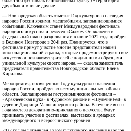
областной фестиваль национальных культур «Территория
дружбы» и многие другие.
— Новгородская область отметит Год культурного наследия
народов России яркими, масштабными, запоминающимися
событиями. Ключевым станет Международный фестиваль
народного искусства и ремесел «Садко». Он включен в
федеральный план празднования и в июне 2022 года пройдет
в Великом Новгороде в 20-й раз. Планируется, что в
фестивале примут участие многие представители нашей
многонациональной страны, которые продемонстрируют свое
искусство и познакомят зрителей с подлинными образцами
уникальной культуры своего народа, — сказала заместитель
председателя правительства Новгородской области Елена
Кирилова.
Мероприятия, посвященные Году культурного наследия
народов России, пройдут во всех муниципальных районах
области. Запланированы гастрономические фестивали –
«Аракчеевская щука» в Чудовском районе и «ШульчинFest» в
деревне Дворищи Маловишерского района. В течение всего
года мастера декоративно-прикладного искусства будут
принимать участие в фестивалях, выставках и ярмарках
международного и всероссийского уровней.
2022 год был объявлен Годом культурного наследия народов