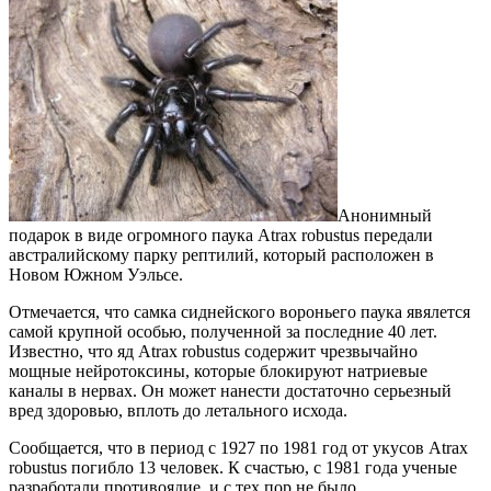
Анонимный
подарок в виде огромного паука Atrax robustus передали
австралийскому парку рептилий, который расположен в
Новом Южном Уэльсе.
Отмечается, что самка сиднейского вороньего паука явялется
самой крупной особью, полученной за последние 40 лет.
Известно, что яд Atrax robustus содержит чрезвычайно
мощные нейротоксины, которые блокируют натриевые
каналы в нервах. Он может нанести достаточно серьезный
вред здоровью, вплоть до летального исхода.
Сообщается, что в период с 1927 по 1981 год от укусов Atrax
robustus погибло 13 человек. К счастью, с 1981 года ученые
разработали противоядие, и с тех пор не было