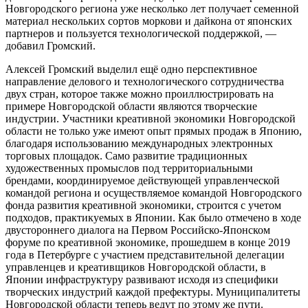
Новгородского региона уже несколько лет получает семенной
материал нескольких сортов моркови и дайкона от японских
партнеров и пользуется технологической поддержкой, —
добавил Громский.
Алексей Громский выделил ещё одно перспективное
направление делового и технологического сотрудничества
двух стран, которое также можно проиллюстрировать на
примере Новгородской области являются творческие
индустрии. Участники креативной экономики Новгородской
области не только уже имеют опыт прямых продаж в Японию,
благодаря использованию международных электронных
торговых площадок. Само развитие традиционных
художественных промыслов под территориальными
брендами, координируемое действующей управленческой
командой региона и осуществляемое командой Новгородского
фонда развития креативной экономики, строится с учетом
подходов, практикуемых в Японии. Как было отмечено в ходе
двустороннего диалога на Первом Российско-Японском
форуме по креативной экономике, прошедшем в конце 2019
года в Петербурге с участием представительной делегации
управленцев и креативщиков Новгородской области, в
Японии инфраструктуру развивают исходя из специфики
творческих индустрий каждой префектуры. Муниципалитеты
Новгородской области теперь ведут по этому же пути.