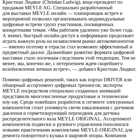
Кристиан Людвиг (Christian Ludwig), вице-президент по
продажам MEYLE AG. Специально разработанный
для выставки MEYLE онлайн — планировщик встреч и
мероприятий позволил организовывать индивидуальные
цифровые встречи групп участников, посвященных
конкретными темам. «Мы работаем удаленно уже более года.
А значит, быстрый онлайн-доступ к информации продолжает
играть важную роль на независимом рынке автокомпонентов
— именно поэтому в отрасли стал возможен эффективный и
предметный диалог. Дальнейшее развитие формата цифровой
выставки стало логичным следствием этой тенденции. Тем не
менее, мы, конечно же, с нетерпением ждем скорейшего
возобновления личных встреч», — добавил Кристиан Людвиг.
Помимо цифровых решений, таких как портал DRIVER или
обширный ассортимент цифровых тренингов, эксперты
MEYLE посредством специально созданных анимаций
представили многочисленные продуктовые и технические
ноу-хау. Среди новейших разработок в сегменте электронных
компонентов стоит упомянуть свечи накаливания с датчиком
давления и герметизирующий переходник для датчика
распределительного вала MEYLE ORIGINAL. Ассортимент
компонентов подвески и рулевого управления пополнился
новыми практичными комплектами MEYLE-ORIGINAL для
ремонта поворотного кулака и шаровой опоры. Компания