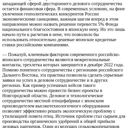
западающей сферой двустороннего делового сотрудничества
остается финансовая сфера. В современных условиях, на фоне
увлечения геополитических конкурентов России
экономическими санкциями, важным шагом вперед в этом
направлении можно назвать решение перевести 5% Фонда
национального благосостояния в японскую иену. Но это лишь
начало пути к расчетам в иене, что позволило бы
использовать относительно дешевые японские кредитные
ставки российскими компаниями.
— Пожалуй, ключевым фактором современного российско-
японского сотрудничества являются межрегиональные
контакты, трехлетка которых завершится в декабре 2022 года.
Помимо понятного сотрудничества с регионами российского
Дальнего Востока, эта практика позволила сделать серьезные
заявки на успех в деловом сотрудничестве и в других
регионах. Как пример успешных кейсов такого
сотрудничества можно привести бизнес-проекты в
Новгородской области. Деловое и технологическое
сотрудничество местной птицефабрики с японским
производителем высокотехнологичного оборудования
позволяет эффективно решать экологическую проблему с
утилизацией помета птиц. Источник проблем стал сырьем для
производства органических удобрений к общей прибыли
деловых партнеров. Один из ведущих сельхозкооперативов