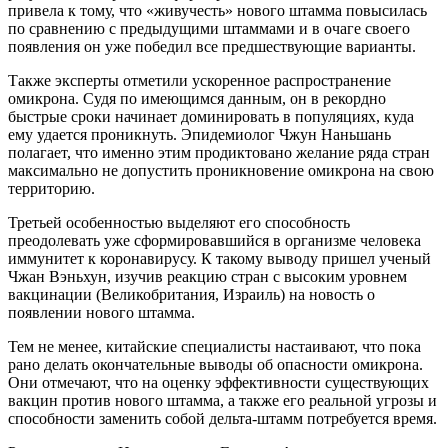
привела к тому, что «живучесть» нового штамма повысилась
по сравнению с предыдущими штаммами и в очаге своего
появления он уже победил все предшествующие варианты.
Также эксперты отметили ускоренное распространение
омикрона. Судя по имеющимся данным, он в рекордно
быстрые сроки начинает доминировать в популяциях, куда
ему удается проникнуть. Эпидемиолог Чжун Наньшань
полагает, что именно этим продиктовано желание ряда стран
максимально не допустить проникновение омикрона на свою
территорию.
Третьей особенностью выделяют его способность
преодолевать уже сформировавшийся в организме человека
иммунитет к коронавирусу. К такому выводу пришел ученый
Чжан Вэньхун, изучив реакцию стран с высоким уровнем
вакцинации (Великобритания, Израиль) на новость о
появлении нового штамма.
Тем не менее, китайские специалисты настаивают, что пока
рано делать окончательные выводы об опасности омикрона.
Они отмечают, что на оценку эффективности существующих
вакцин против нового штамма, а также его реальной угрозы и
способности заменить собой дельта-штамм потребуется время.