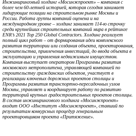
Инжиниринговый холдинг «Мосинжпроект» – компания с
более чем 60-летней историей, которая сегодня занимает
лидирующие позиции на строительном рынке Москвы и
России. Работа группы компаний оценена и на
международном уровне – холдинг занимает 114-ю строчку
среди крупнейших строительных компаний мира в рейтинге
ENR’s 2021 Top 250 Global Contractors. Холдинг реализует
полный цикл работ – от формирования идеи комплексного
развития территории или создания объекта, проектирования,
строительства, привлечения инвестиций, до ввода объекта в
эксплуатацию и управления недвижимым имуществом.
Компания выступает оператором Программы развития
московского метрополитена, управляющей компанией по
строительству гражданских объектов, участвует в
реализации ключевых дорожных проектов столицы и
Программы развития транспортно-пересадочных узлов
Москвы, управляет и координирует работу по развитию
территорий крупных градостроительных проектов столицы.
В состав инжинирингового холдинга «Мосинжпроект»
входит ООО «Институт «Мосинжпроект», ставший по
результатам конкурсных процедур генеральным
проектировщиком проекта «Притяжение».