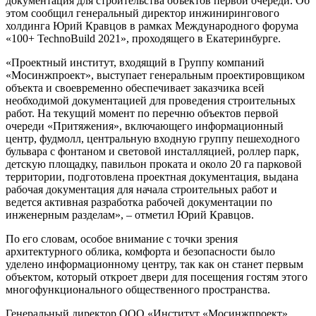
документация для строительства объектов первой очереди. Об
этом сообщил генеральный директор инжинирингового
холдинга Юрий Кравцов в рамках Международного форума
«100+ TechnoBuild 2021», проходящего в Екатеринбурге.
«Проектный институт, входящий в Группу компаний
«Мосинжпроект», выступает генеральным проектировщиком
объекта и своевременно обеспечивает заказчика всей
необходимой документацией для проведения строительных
работ. На текущий момент по перечню объектов первой
очереди «Притяжения», включающего информационный
центр, фудмолл, центральную входную группу пешеходного
бульвара с фонтаном и световой инсталляцией, роллер парк,
детскую площадку, павильон проката и около 20 га парковой
территории, подготовлена проектная документация, выдана
рабочая документация для начала строительных работ и
ведется активная разработка рабочей документации по
инженерным разделам», – отметил Юрий Кравцов.
По его словам, особое внимание с точки зрения
архитектурного облика, комфорта и безопасности было
уделено информационному центру, так как он станет первым
объектом, который откроет двери для посещения гостям этого
многофункционального общественного пространства.
Генеральный директор ООО «Институт «Мосинжпроект»