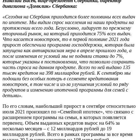
Николай Васёв, вице-президент Сбербанка, директор
дивизиона «Домклик» Сбербанка:
«Сегодня на Сбербанк приходится более половины всех выдач
по ипотеке. Мы видим спрос населения на наши продукты на
протяжении всего года. Безусловно, лидирует по прежнему
вторичный рынок, на который приходится 75% всех выдач.
Что касается новостроек, то в первой половине 2021 года
прирост обеспечила программа господдержки, которая была
запущена как антикризисная мера в апреле прошлого года, а
после изменения ее условий мы не подняли ставки до 7%,
которые указаны в постановлении, что позволило сохранить
часть спроса на данном продукте. Всего по ней выдано 135
тысяч кредитов на 398 миллиардов рублей. К сентябрю мы
подошли без особых потерь в сегменте кредитования
новостроек, в том числе и из-за улучшения условий по ряду
продуктов и изменению ипотечной программы для семей с
детьми».
По его словам, наибольший прирост в сентябре относительно
июля 2021 произошел по «Семейной ипотеке», что связано с
расширением программы на семьи, в которых появляется
первенец. Объем выданных кредитов вырос на 64% за
несколько месяцев – с 12 миллиардов рублей до 19
миллиардов рублей. Всего в рамках программы за все время
выдано 29,5 тысячи кредитов на 108 млрд рублей.