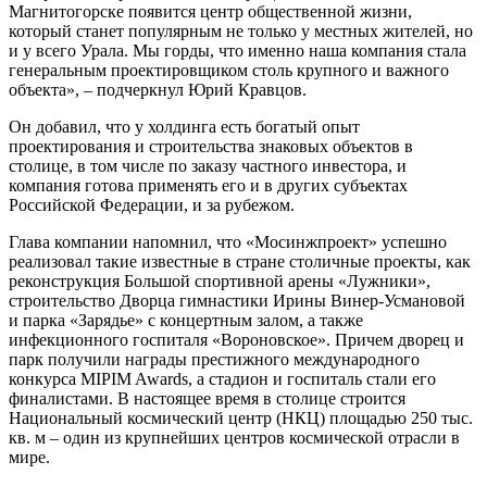
Магнитогорске появится центр общественной жизни,
который станет популярным не только у местных жителей, но
и у всего Урала. Мы горды, что именно наша компания стала
генеральным проектировщиком столь крупного и важного
объекта», – подчеркнул Юрий Кравцов.
Он добавил, что у холдинга есть богатый опыт
проектирования и строительства знаковых объектов в
столице, в том числе по заказу частного инвестора, и
компания готова применять его и в других субъектах
Российской Федерации, и за рубежом.
Глава компании напомнил, что «Мосинжпроект» успешно
реализовал такие известные в стране столичные проекты, как
реконструкция Большой спортивной арены «Лужники»,
строительство Дворца гимнастики Ирины Винер-Усмановой
и парка «Зарядье» с концертным залом, а также
инфекционного госпиталя «Вороновское». Причем дворец и
парк получили награды престижного международного
конкурса MIPIM Awards, а стадион и госпиталь стали его
финалистами. В настоящее время в столице строится
Национальный космический центр (НКЦ) площадью 250 тыс.
кв. м – один из крупнейших центров космической отрасли в
мире.