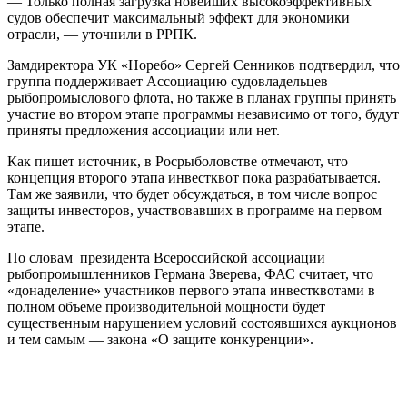
— Только полная загрузка новейших высокоэффективных
судов обеспечит максимальный эффект для экономики
отрасли, — уточнили в РРПК.
Замдиректора УК «Норебо» Сергей Сенников подтвердил, что
группа поддерживает Ассоциацию судовладельцев
рыбопромыслового флота, но также в планах группы принять
участие во втором этапе программы независимо от того, будут
приняты предложения ассоциации или нет.
Как пишет источник, в Росрыболовстве отмечают, что
концепция второго этапа инвестквот пока разрабатывается.
Там же заявили, что будет обсуждаться, в том числе вопрос
защиты инвесторов, участвовавших в программе на первом
этапе.
По словам президента Всероссийской ассоциации
рыбопромышленников Германа Зверева, ФАС считает, что
«донаделение» участников первого этапа инвестквотами в
полном объеме производительной мощности будет
существенным нарушением условий состоявшихся аукционов
и тем самым — закона «О защите конкуренции».