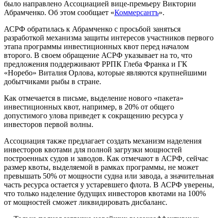
было направлено Ассоциацией вице-премьеру Виктории
Абрамченко. Об этом сообщает «
Коммерсантъ
».
АСРФ обратилась к Абрамченко с просьбой заняться
разработкой механизма защиты интересов участников первого
этапа программы инвестиционных квот перед началом
второго. В своем обращение АСРФ указывает на то, что
предложения поддерживают РРПК Глеба Франка и ГК
«Норебо» Виталия Орлова, которые являются крупнейшими
добытчиками рыбы в стране.
Как отмечается в письме, выделение нового «пакета»
инвестиционных квот, например, в 20% от общего
допустимого улова приведет к сокращению ресурса у
инвесторов первой волны.
Ассоциация также предлагает создать механизм наделения
инвесторов квотами для полной загрузки мощностей
построенных судов и заводов. Как отмечают в АСРФ, сейчас
размер квоты, выделяемой в рамках программы, не может
превышать 50% от мощности судна или завода, а значительная
часть ресурса остается у устаревшего флота. В АСРФ уверены,
что только наделение будущих инвесторов квотами на 100%
от мощностей сможет ликвидировать дисбаланс.