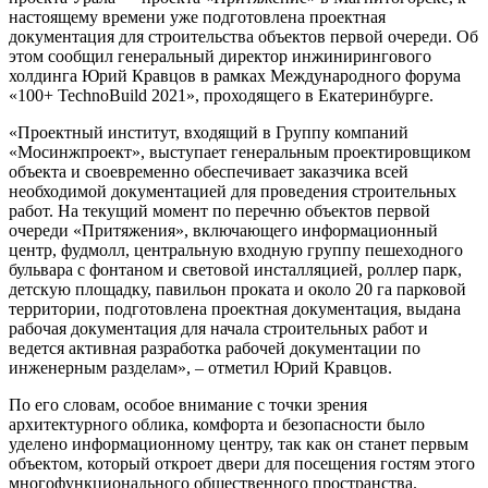
настоящему времени уже подготовлена проектная
документация для строительства объектов первой очереди. Об
этом сообщил генеральный директор инжинирингового
холдинга Юрий Кравцов в рамках Международного форума
«100+ TechnoBuild 2021», проходящего в Екатеринбурге.
«Проектный институт, входящий в Группу компаний
«Мосинжпроект», выступает генеральным проектировщиком
объекта и своевременно обеспечивает заказчика всей
необходимой документацией для проведения строительных
работ. На текущий момент по перечню объектов первой
очереди «Притяжения», включающего информационный
центр, фудмолл, центральную входную группу пешеходного
бульвара с фонтаном и световой инсталляцией, роллер парк,
детскую площадку, павильон проката и около 20 га парковой
территории, подготовлена проектная документация, выдана
рабочая документация для начала строительных работ и
ведется активная разработка рабочей документации по
инженерным разделам», – отметил Юрий Кравцов.
По его словам, особое внимание с точки зрения
архитектурного облика, комфорта и безопасности было
уделено информационному центру, так как он станет первым
объектом, который откроет двери для посещения гостям этого
многофункционального общественного пространства.