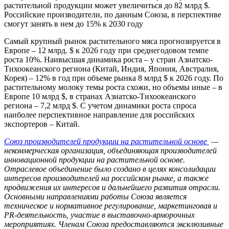
растительной продукции может увеличиться до 82 млрд $.
Российские производители, по данным Союза, в перспективе
смогут занять в нем до 15% к 2030 году
Самый крупный рынок растительного мяса прогнозируется в
Европе – 12 млрд. $ к 2026 году при среднегодовом темпе
роста 10%. Наивысшая динамика роста – у стран Азиатско-
Тихоокеанского региона (Китай, Индия, Япония, Австралия,
Корея) – 12% в год при объеме рынка 8 млрд $ к 2026 году. По
растительному молоку темы роста схожи, но объемы иные – в
Европе 10 млрд $, в странах Азиатско-Тихоокеанского
региона – 7,2 млрд $. С учетом динамики роста спроса
наиболее перспективное направление для российских
экспортеров – Китай.
Союз производителей продукции на растительной основе
—
некоммерческая организация, объединяющая производителей
инновационной продукции на растительной основе.
Отраслевое объединение было создано в целях консолидации
интересов производителей на российском рынке, а также
продвижения их интересов и дальнейшего развития отрасли.
Основными направлениями работы Союза является
техническое и нормативное регулирование, маркетинговая и
PR-деятельность, участие в выставочно-ярморочных
мероприятиях. Членам Союза предоставляются эксклюзивные