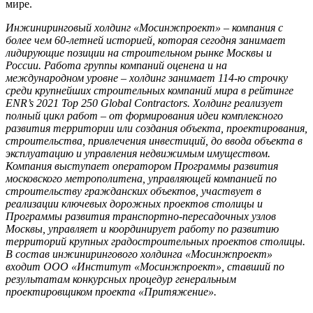
мире.
Инжиниринговый холдинг «Мосинжпроект» – компания с
более чем 60-летней историей, которая сегодня занимает
лидирующие позиции на строительном рынке Москвы и
России. Работа группы компаний оценена и на
международном уровне – холдинг занимает 114-ю строчку
среди крупнейших строительных компаний мира в рейтинге
ENR’s 2021 Top 250 Global Contractors. Холдинг реализует
полный цикл работ – от формирования идеи комплексного
развития территории или создания объекта, проектирования,
строительства, привлечения инвестиций, до ввода объекта в
эксплуатацию и управления недвижимым имуществом.
Компания выступает оператором Программы развития
московского метрополитена, управляющей компанией по
строительству гражданских объектов, участвует в
реализации ключевых дорожных проектов столицы и
Программы развития транспортно-пересадочных узлов
Москвы, управляет и координирует работу по развитию
территорий крупных градостроительных проектов столицы.
В состав инжинирингового холдинга «Мосинжпроект»
входит ООО «Институт «Мосинжпроект», ставший по
результатам конкурсных процедур генеральным
проектировщиком проекта «Притяжение».