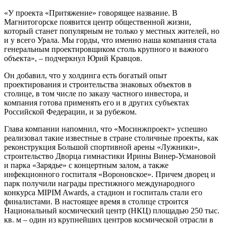
«У проекта «Притяжение» говорящее название. В
Магнитогорске появится центр общественной жизни,
который станет популярным не только у местных жителей, но
и у всего Урала. Мы горды, что именно наша компания стала
генеральным проектировщиком столь крупного и важного
объекта», – подчеркнул Юрий Кравцов.
Он добавил, что у холдинга есть богатый опыт
проектирования и строительства знаковых объектов в
столице, в том числе по заказу частного инвестора, и
компания готова применять его и в других субъектах
Российской Федерации, и за рубежом.
Глава компании напомнил, что «Мосинжпроект» успешно
реализовал такие известные в стране столичные проекты, как
реконструкция Большой спортивной арены «Лужники»,
строительство Дворца гимнастики Ирины Винер-Усмановой
и парка «Зарядье» с концертным залом, а также
инфекционного госпиталя «Вороновское». Причем дворец и
парк получили награды престижного международного
конкурса MIPIM Awards, а стадион и госпиталь стали его
финалистами. В настоящее время в столице строится
Национальный космический центр (НКЦ) площадью 250 тыс.
кв. м – один из крупнейших центров космической отрасли в