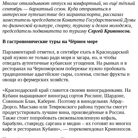
Многие откладывают отпуск на комфортный, но ещё тёплый
сентябрь — бархатный сезон. Куда отправиться в
интересное путешествие без загранпаспорта, рассказал
заместитель председателя Комитета Государственной Думы
по физической культуре, спорту, туризму и делам молодежи,
председатель подкомитета по туризму
Сергей Кривоносов.
В гастрономические туры на Чёрном море
Парламентарий отметил, в сентябре ехать в Краснодарский
край нужно не только ради моря и загара, но, и чтобы
отведать аутентичные кубанские угощения. На рынках и в
ресторанах на Черноморском побережье нужно пробовать
традиционные адыгейские сыры, соленья, спелые фрукты и
овощи из фермерских хозяйств.
«Краснодарский край славится своими виноградниками. На
Кубани выращивают виноград сортов Рислинг, Шардоне,
Совиньон Блан, Каберне. Поэтому в винодельнях Абрау-
Дюрсо, Мысхако или Темрюкского района туристы смогут
продегустировать лучшие вина, произведённые в России.
Также стоит попробовать свежевыловленную кефаль,
барабулю, ставриду, саргана и мидии – их готовят во многих
кафе и ресторанах Кубани», — порекомендовал Кривоносов.