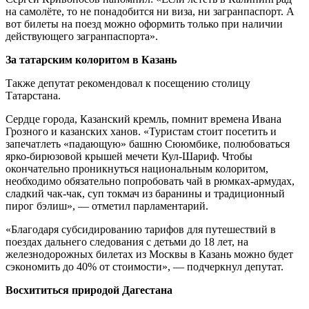
на самолёте, то не понадобится ни виза, ни загранпаспорт. А
вот билеты на поезд можно оформить только при наличии
действующего загранпаспорта».
За татарским колоритом в Казань
Также депутат рекомендовал к посещению столицу
Татарстана.
Сердце города, Казанский кремль, помнит времена Ивана
Грозного и казанских ханов. «Туристам стоит посетить и
запечатлеть «падающую» башню Сююмбике, полюбоваться
ярко-бирюзовой крышей мечети Кул-Шариф. Чтобы
окончательно проникнуться национальным колоритом,
необходимо обязательно попробовать чай в рюмках-армудах,
сладкий чак-чак, суп токмач из баранины и традиционный
пирог бэлиш», — отметил парламентарий.
«Благодаря субсидированию тарифов для путешествий в
поездах дальнего следования с детьми до 18 лет, на
железнодорожных билетах из Москвы в Казань можно будет
сэкономить до 40% от стоимости», — подчеркнул депутат.
Восхититься природой Дагестана