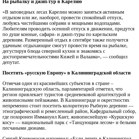
На рыбалку и джип-тур в Карелию
«В заповедных лесах Карелии можно заняться активным
отдыхом или же, наоборот, провести спокойный отпуск,
любуясь чистейшими озёрами и мощными водопадами.
Любителям проводить осенний отпуск в движении, придутся
по душе конные, сафари- и джип-туры по карельским
деревням. Размеренный отдых в сентябре также получится
удачным: отдыхающие смогут провести время на рыбалке,
дегустируя блюда северной кухни и знакомясь с
достопримечательностями Кижей и Валаама», — сообщил
депутат.
Посетить «русскую Европу» в Калининградской области
Отмечая один из красивейших субъектов в стране –
Калининградскую область, парламентарий отметил, что
регион привлекает туристов средневековой архитектурой и
живописными пейзажами. В Калининграде и окрестностях
непременно стоит посетить колоритную Рыбную деревню —
этнографический и ремесленный район, Кафедральный собор,
где похоронен Иммануил Кант, живописнейшую «Куршскую
косу» — национальный парк с «Танцующим лесом» и белыми
песчаными дюнами.
Сергей Кривоносов напомнил: «Если лететь в Калининград