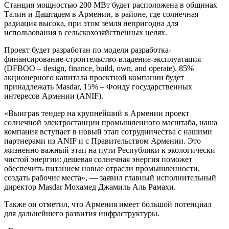
Станция мощностью 200 МВт будет расположена в общинах
Талин и Даштадем в Армении, в районе, где солнечная
радиация высока, при этом земля непригодна для
использования в сельскохозяйственных целях.
Проект будет разработан по модели разработка-
финансирование-строительство-владение-эксплуатация
(DFBOO – design, finance, build, own, and operate). 85%
акционерного капитала проектной компании будет
принадлежать Masdar, 15% – Фонду государственных
интересов Армении (ANIF).
«Выиграв тендер на крупнейший в Армении проект
солнечной электростанции промышленного масштаба, наша
компания вступает в новый этап сотрудничества с нашими
партнерами из ANIF и с Правительством Армении. Это
жизненно важный этап на пути Республики к экологически
чистой энергии: дешевая солнечная энергия поможет
обеспечить питанием новые отрасли промышленности,
создать рабочие места», — заявил главный исполнительный
директор Masdar Мохамед Джамиль Аль Рамахи.
Также он отметил, что Армения имеет большой потенциал
для дальнейшего развития инфраструктуры.