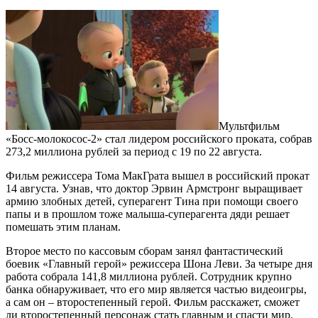
Мультфильм
«Босс-молокосос-2» стал лидером российского проката, собрав
273,2 миллиона рублей за период с 19 по 22 августа.
Фильм режиссера Тома МакГрата вышел в российский прокат
14 августа. Узнав, что доктор Эрвин Армстронг выращивает
армию злобных детей, суперагент Тина при помощи своего
папы и в прошлом тоже малыша-суперагента дяди решает
помешать этим планам.
Второе место по кассовым сборам занял фантастический
боевик «Главный герой» режиссера Шона Леви. За четыре дня
работа собрала 141,8 миллиона рублей. Сотрудник крупно
банка обнаруживает, что его мир является частью видеоигры,
а сам он – второстепенный герой. Фильм расскажет, сможет
ли второстепенный персонаж стать главным и спасти мир.