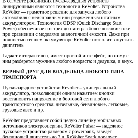
В сегменте российских пуско-зарядных устройств
лидирующими являются технологии ReVolter. Устройства
ReVolter — грамотное решение для запуска любого
автомобиля с неисправным или разряженным штатным
аккумулятором. Технология QDSP (Quick Discharge Start
Power) обеспечивает от трех до пяти раз более высокие токи
при сравнении с моделями аналогичной емкости. Даже при
полностью севшем аккумуляторе ReVolter позволит запустить
двигатель.
Гаджет интерактивен, имеет простой интерфейс, поэтому с
ним разберется мужчина любого возраста: и дедушка, и внук.
ВЕРНЫЙ ДРУГ ДЛЯ ВЛАДЕЛЬЦА ЛЮБОГО ТИПА
ТРАНСПОРТА
Пуско-зарядное устройство Revolter – универсальный
аккумулятор, позволяющий одним нажатием кнопки
восстановить напряжение в бортовой сети любого
транспортного средства: дизельные, бензиновые, легковые,
грузовые авто и пр.
ReVolter представляет собой целую линейку мобильных
источников электроэнергии. ReVolter Pulsar — надежное
пусковое устройство размером с powerbank, заведет
бензиновый двигатель до 2 л. ReVolter Spark порадует