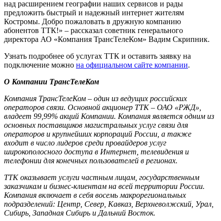
над расширением географии наших сервисов и рады
предложить быстрый и надежный интернет жителям
Костромы. Добро пожаловать в дружную компанию
абонентов ТТК!» – рассказал советник генерального
директора АО «Компания ТрансТелеКом» Вадим Скрипник.
Узнать подробнее об услугах ТТК и оставить заявку на
подключение можно
на официальном сайте компании
.
О Компании ТрансТелеКом
Компания ТрансТелеКом – один из ведущих российских
операторов связи. Основной акционер ТТК – ОАО «РЖД»,
владеет 99,99% акций Компании. Компания является одним из
основных поставщиков магистральных услуг связи для
операторов и крупнейших корпораций России, а также
входит в число лидеров среди провайдеров услуг
широкополосного доступа в Интернет, телевидения и
телефонии для конечных пользователей в регионах.
ТТК оказывает услуги частным лицам, государственным
заказчикам и бизнес-клиентам на всей территории России.
Компания включает в себя восемь макрорегиональных
подразделений: Центр, Север, Кавказ, Верхневолжский, Урал,
Сибирь, Западная Сибирь и Дальний Восток.