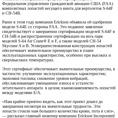
Федеральном управлении гражданской авиации США (FAA)
композитных лопастей несущего винта для вертолетов S-64F
и CH-54B.
Ранее в этом году компания Erickson объявила об одобрении
модели S-64E со стороны FAA. Это недавнее заявление
свидетельствует о завершении сертификации моделей S-64F и
CH-54B и распространении сертификации на весь парк
моделей S-64 Air Crane® E и F, а также моделей CH-54
Skycrane A и B. Усовершенствованная конструкция лопастей
обеспечивает значительное преимущество в плане
эксплуатационных характеристик, особенно при высоких и
сверхвысоких температурах.
Этот сертификат обеспечивает значительные преимущества, в
частности: улучшение эксплуатационных характеристик;
экономия топлива; снижение уровня вибраций,
обуславливающее уменьшение износа и усталости
летательного аппарата в целом; взаимозаменяемость лопастей
между моделями E/A.
«Нам крайне приятно видеть, как этот проект дошел до
завершения несмотря на значительные трудности. Эти
лопасти стоили нам большого количества крови, пота и слез»,
— рассказал главный инженер компании Erickson Incorporated