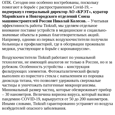
ОПК. Сегодня они особенно востребованы, поскольку
помогают в борьбе с распространением Covid-19,
–
подчеркнул генеральный директор АО «КРЭТ», куратор
Марийского и Новгородского отделений Союза
машиностроителей России Николай Колесов.
– Учитывая
эффективность работы Tiokraft, мы уделяем отдельное
внимание поставке устройств в медицинские и соцаильно-
значимые объекты в рамках благотворительных акций.
Например, одними из первых воздухоочистители получили
больницы и профилакторий, где в обсервации проживали
медики, участвующие в борьбе с коронавирусом».
Воздухоочистители Tiokraft работают по уникальной
технологии, не имеющей аналогов не только в России, но и за
рубежом. Особенность устройства – конструкция
фильтрующих элементов. Фотокаталитический фильтр
выполнен из пористого стекла с напылением из порошка
диоксида титана, что позволяет удерживать сверхмалые
частицы и уничтожать патогенные микроорганизмы.
Минимальный размер частиц, которые обезвреживает прибор
– 30 нанометров. Величина вириона вируса, который вызвал
пандемию COVID-19, варьируется от 50 до 200 нанометров.
Иными словами, Tiokraft гарантированно устраняет из воздуха
возбудителей опасного заболевания.