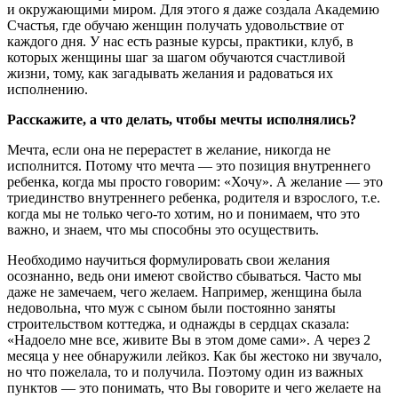
и окружающими миром. Для этого я даже создала Академию
Счастья, где обучаю женщин получать удовольствие от
каждого дня. У нас есть разные курсы, практики, клуб, в
которых женщины шаг за шагом обучаются счастливой
жизни, тому, как загадывать желания и радоваться их
исполнению.
Расскажите, а что делать, чтобы мечты исполнялись?
Мечта, если она не перерастет в желание, никогда не
исполнится. Потому что мечта — это позиция внутреннего
ребенка, когда мы просто говорим: «Хочу». А желание — это
триединство внутреннего ребенка, родителя и взрослого, т.е.
когда мы не только чего-то хотим, но и понимаем, что это
важно, и знаем, что мы способны это осуществить.
Необходимо научиться формулировать свои желания
осознанно, ведь они имеют свойство сбываться. Часто мы
даже не замечаем, чего желаем. Например, женщина была
недовольна, что муж с сыном были постоянно заняты
строительством коттеджа, и однажды в сердцах сказала:
«Надоело мне все, живите Вы в этом доме сами». А через 2
месяца у нее обнаружили лейкоз. Как бы жестоко ни звучало,
но что пожелала, то и получила. Поэтому один из важных
пунктов — это понимать, что Вы говорите и чего желаете на