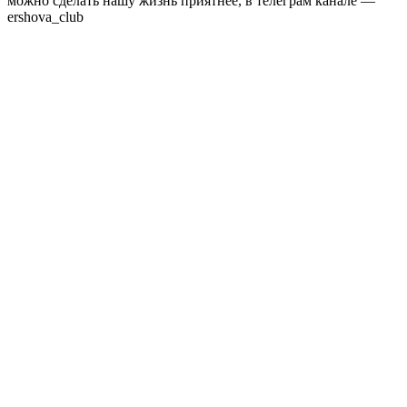
можно сделать нашу жизнь приятнее, в телеграм канале —
ershova_club