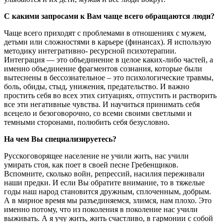
С какими запросами к Вам чаще всего обращаются люди?
Чаще всего приходят с проблемами в отношениях с мужем,
детьми или сложностями в карьере (финансах). Я использую
методику интегративно- ресурсной психотерапии.
Интеграция — это объединение в целое каких-либо частей, а
именно объединение фрагментов сознания, которые были
вытеснены в бессознательное – это психологические травмы,
боль, обиды, стыд, унижения, предательство. И важно
простить себя во всех этих ситуациях, отпустить и растворить
все эти негативные чувства. И научиться принимать себя
всецело и безоговорочно, со всеми своими светлыми и
темными сторонами, полюбить себя безусловно.
На чем Вы специализируетесь?
Русскоговорящее население не учили жить, нас учили
умирать стоя, как поет в своей песне Гребенщиков.
Вспомните, сколько войн, репрессий, насилия переживали
наши предки. И если Вы обратите внимание, то в тяжелые
годы наш народ становится дружным, сплоченным, добрым.
А в мирное время мы разъединяемся, злимся, нам плохо. Это
именно потому, что из поколения в поколение нас учили
выживать. А я учу жить, жить счастливо, в гармонии с собой