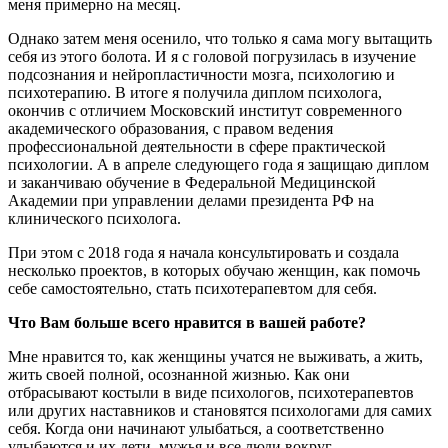
меня примерно на месяц.
Однако затем меня осенило, что только я сама могу вытащить
себя из этого болота. И я с головой погрузилась в изучение
подсознания и нейропластичности мозга, психологию и
психотерапию. В итоге я получила диплом психолога,
окончив с отличием Московский институт современного
академического образования, с правом ведения
профессиональной деятельности в сфере практической
психологии. А в апреле следующего года я защищаю диплом
и заканчиваю обучение в Федеральной Медицинской
Академии при управлении делами президента РФ на
клинического психолога.
При этом с 2018 года я начала консультировать и создала
несколько проектов, в которых обучаю женщин, как помочь
себе самостоятельно, стать психотерапевтом для себя.
Что Вам больше всего нравится в вашей работе?
Мне нравится то, как женщины учатся не выживать, а жить,
жить своей полной, осознанной жизнью. Как они
отбрасывают костыли в виде психологов, психотерапевтов
или других наставников и становятся психологами для самих
себя. Когда они начинают улыбаться, а соответственно
улыбаются и их дети, мужья и все люди вокруг.