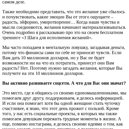
самом деле.
Также необходимо представить, что это желание уже сбылось
и почувствовать, какие эмоции Вы от этого ощущаете –
радость, эйфорию, умиротворение… Когда наши чувства и
мысли соединяются, желания начинают материализовываться.
Очень подробно я рассказываю про это на своем бесплатном
тренинге «3 Шага для исполнения желаний».
Мы часто попадаем в ментальную ловушку, загадывая деньги,
потому что финансы сами по себе не приносят чувств. Если
Вам дать 10 миллионов долларов, но у Вас не будет
возможности ни на что их потратить, принесут они Вам
радость? Нет. Поэтому нужно загадать желания, которые Вы
получите на эти 10 миллионов долларов.
Вы активно развиваете соцсети. А что для Вас они значат?
Это место, где я общаюсь со своими единомышленниками, мы
помогаем друг другу, поддерживаем, я делюсь информацией.
И если она помогает хотя бы одной женщине стать чуточку
счастливее, я знаю, что этот день прожит с пользой. Кроме
того, у нас есть социальные проекты, в которых мы также
помогаем девушкам пережить трудные моменты в жизни. А
еще, помимо инстаграма, я делюсь своими идеями о том, как