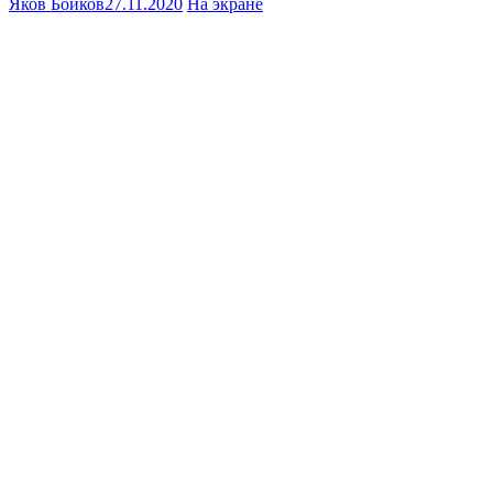
Яков Бойков
27.11.2020
На экране