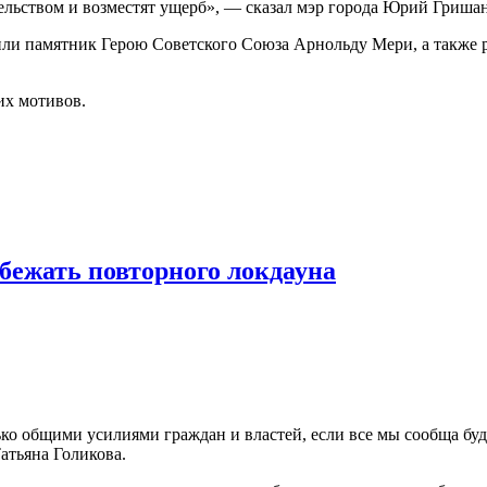
ельством и возместят ущерб», — сказал мэр города Юрий Гришан
рнили памятник Герою Советского Союза Арнольду Мери, а также
их мотивов.
бежать повторного локдауна
ько общими усилиями граждан и властей, если все мы сообща буд
атьяна Голикова.