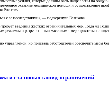
овместные усилия, которые должны быть направлены на общую бе
оевременное оказание медицинской помощи и осуществление про
я Россия».
ься с ее последствиями», — подчеркнула Голикова.
не требует введения жестких ограничительных мер. Тогда же Голи
очным режимом и разрешенными массовыми мероприятиями эпидеми
ию управляемой, но призвала работодателей обеспечить меры бе
зма из-за новых ковид-ограничений