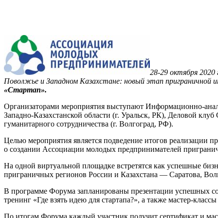
28-29 октября 2020
Поволжье и Западном Казахстане: новый этап приграничной 
«Стартап».
Организаторами мероприятия выступают Информационно-аналит
Западно-Казахстанской области (г. Уральск, РК), Деловой клу
гуманитарного сотрудничества (г. Волгоград, РФ).
Целью мероприятия является подведение итогов реализации п
о создании Ассоциации молодых предпринимателей пригранич
На одной виртуальной площадке встретятся как успешные биз
приграничных регионов России и Казахстана — Саратова, Волг
В программе Форума запланированы презентации успешных со
тренинг «Где взять идею для стартапа?», а также мастер-класс
По итогам Форума каждый участник получит сертификат и мас