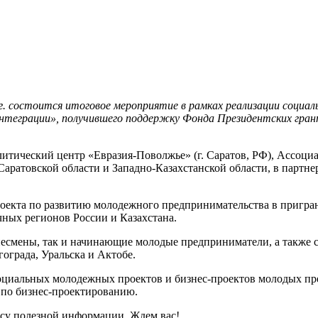
 г. состоится итоговое мероприятие в рамках реализации соци
интеграции», получившего поддержку Фонда Президентских гра
ический центр «Евразия-Поволжье» (г. Саратов, РФ), Ассоциа
б Саратовской области и Западно-Казахстанской области, в парт
роекта по развитию молодежного предпринимательства в пригра
ных регионов России и Казахстана.
несмены, так и начинающие молодые предприниматели, а также 
ограда, Уральска и Актобе.
циальных молодежных проектов и бизнес-проектов молодых пре
ы по бизнес-проектированию.
су полезной информации. Ждем вас!