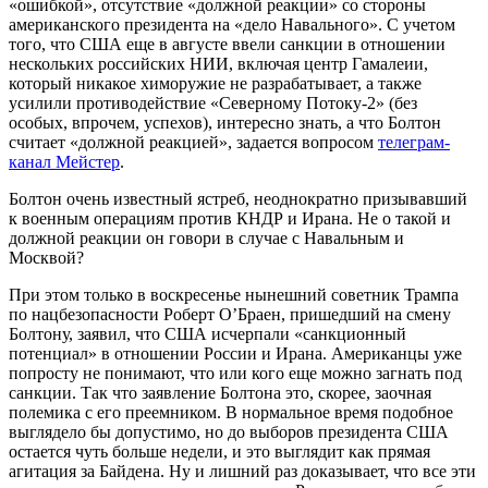
«ошибкой», отсутствие «должной реакции» со стороны
американского президента на «дело Навального». С учетом
того, что США еще в августе ввели санкции в отношении
нескольких российских НИИ, включая центр Гамалеии,
который никакое химоружие не разрабатывает, а также
усилили противодействие «Северному Потоку-2» (без
особых, впрочем, успехов), интересно знать, а что Болтон
считает «должной реакцией», задается вопросом
телеграм-
канал Мейстер
.
Болтон очень известный ястреб, неоднократно призывавший
к военным операциям против КНДР и Ирана. Не о такой и
должной реакции он говори в случае с Навальным и
Москвой?
При этом только в воскресенье нынешний советник Трампа
по нацбезопасности Роберт О’Браен, пришедший на смену
Болтону, заявил, что США исчерпали «санкционный
потенциал» в отношении России и Ирана. Американцы уже
попросту не понимают, что или кого еще можно загнать под
санкции. Так что заявление Болтона это, скорее, заочная
полемика с его преемником. В нормальное время подобное
выглядело бы допустимо, но до выборов президента США
остается чуть больше недели, и это выглядит как прямая
агитация за Байдена. Ну и лишний раз доказывает, что все эти