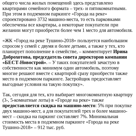
общего числа жилых помещений здесь представлено
квартирами семейного формата – трех- и пятикомнатными.
При этом в подземном паркинге «Города на реке»
спроектировано 3732 машино-места, то есть парковками
обеспечены все квартиры, а некоторые покупатели при
желании могут приобрести более чем 1 место для автомобиля.
«ЖК «Город на реке Тушино-2018» пользуется наибольшим
спросом у семей с двумя и более детьми, а также у тех, кто
планирует пополнение в семействе, – комментирует
Ирина
Доброхотова, председатель совета директоров компании
«БЕСТ-Новострой»
. – У таких покупателей зачастую в
собственности как минимум один автомобиль, поэтому
многие решают вместе с квартирой сразу приобрести также
место в подземном паркинге. Застройщик предоставляет
выгодные условия на такую покупку».
Так, сегодня для тех, кто выбирает многокомнатную квартиру
(3-, 5-комнатные лоты) в «Городе на реке» также
предоставляется скидка на машино-место
: 5% при покупке
двух машино-мест, а для покупателей трех и более машино-
мест – скидка на паркинг составляет 7%. Минимальная
стоимость места в подземном паркинге «Города на реке
Тушино-2018» – 912 тыс. руб.