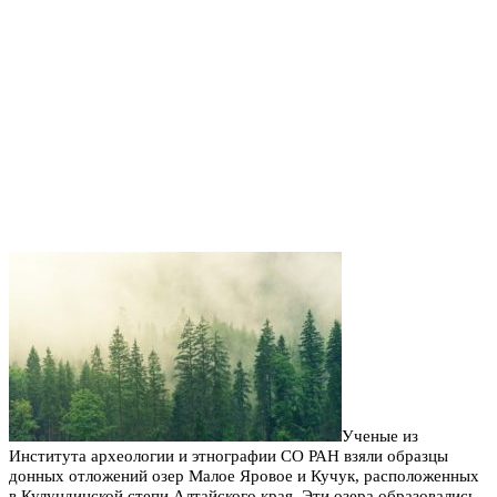
Ученые из
Института археологии и этнографии СО РАН взяли образцы
донных отложений озер Малое Яровое и Кучук, расположенных
в Кулундинской степи Алтайского края. Эти озера образовались