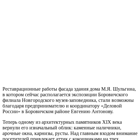
Реставрационные работы фасада здания дома М.Я. Шульгина,
в котором сейчас располагается экспозиции Боровичского
филиала Новгородского музея-заповедника, стали возможны
благодаря предпринимателю и координатору «Деловой
России» в Боровичском районе Евгению Антонову.
Теперь одному из архитектурных памятников XIX века
вернули его изначальный облик: каменные наличники,
арочные окна, карнизы, русты. Над главным входом внимание
посетителей привлекает аттик с кокошниками на трех