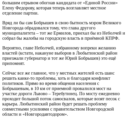
большим отрывом обогнав кандидата от «Единой России»
Елену Федорову, которая теперь возглавляет местное
отделение партии.
Вряд ли бы сам Бобрышев в свою бытность мэром Великого
Новгорода обрадовался тому, что глава другого
муниципалитета – тот же Ермилов, приехал бы из Неболчей и
собрал бы жалобы на городскую власть в приёмной КПРФ.
Вероятно, главе Неболчей, избранному вопреки желанию
властей (кстати, накануне выборов в Любытинский район
приезжали губернатор и тот же Юрий Бобрышев) это ещё
припомнят.
Сейчас все же главное, что у местных жителей есть шанс
решить каике-то проблемы, хоть и благодаря конфликт
политиков. Прямо во время общения населения с
Бобрышевым, в 10 км от приемной провалился мост на
участке дороги Львово – Теребутинец. По мосту ежедневно
проходит большой поток самосвалов, которые возят песок с
карьера. Любытинский район будет решать проблему
совместными усилиями с правительством Новгородской
области и «Новгородавтодором».