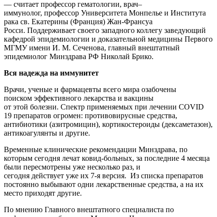
— считает профессор гематологии, врач–
иммунолог, профессор Университета Монпелье и Института
рака св. Екатерины (Франция) Жан-Франсуа
Росси. Поддерживает своего западного коллегу заведующий
кафедрой эпидемиологии и доказательной медицины Первого
МГМУ имени И. М. Сеченова, главный внештатный
эпидемиолог Минздрава РФ Николай Брико.
Вся надежда на иммунитет
Врачи, ученые и фармацевты всего мира озабочены
поиском эффективного лекарства и вакцины
от этой болезни. Спектр применяемых при лечении COVID
19 препаратов огромен: противовирусные средства,
антибиотики (азитромицин), кортикостероиды (дексаметазон),
антикоагулянты и другие.
Временные клинические рекомендации Минздрава, по
которым сегодня лечат ковид-больных, за последние 4 месяца
были пересмотрены уже несколько раз, и
сегодня действует уже их 7-я версия. Из списка препаратов
постоянно выбывают одни лекарственные средства, а на их
место приходят другие.
По мнению Главного внештатного специалиста по