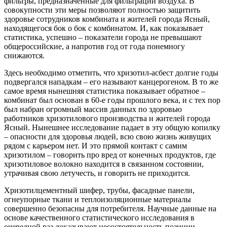
фильтры, предназначенные для фильтрации воздуха. В
совокупности эти меры позволяют полностью защитить
здоровье сотрудников комбината и жителей города Ясный,
находящегося бок о бок с комбинатом. И, как показывает
статистика, успешно – показатели города не превышают
общероссийские, а напротив год от года понемногу
снижаются.
Здесь необходимо отметить, что хризотил-асбест долгие годы
подвергался нападкам – его называют канцерогеном. В то же
самое время нынешняя статистика показывает обратное –
комбинат был основан в 60-е годы прошлого века, и с тех пор
был набран огромный массив данных по здоровью
работников хризотилового производства и жителей города
Ясный. Нынешнее исследование падает в эту общую копилку
– опасности для здоровья людей, всю свою жизнь живущих
рядом с карьером нет. И это прямой контакт с самим
хризотилом – говорить про вред от конечных продуктов, где
хризотиловое волокно находится в связанном состоянии,
утрачивая свою летучесть, и говорить не приходится.
Хризотилцементный шифер, трубы, фасадные панели,
огнеупорные ткани и теплоизоляционные материалы
совершенно безопасны для потребителя. Научные данные на
основе качественного статистического исследования в
очередной раз доказывают несостоятельность позиции