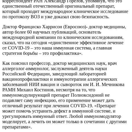
корреспондент РАН Александр Горелов, упомянув, что это
единственный отечественный оригинальный препарат,
который проходит международное клиническое исследование
по протоколу ВОЗ и уже доказал свою безопасность.
Доктор Франциско Харрисон (Евросоюз)- доктор медицины,
автор более 60 научных публикаций, основатель
международной компании по клиническим исследованиям,
сказал, что на сегодня «единственное эффективное лечение
от COVID-19 – это наша иммунная система, а главная
стратегия борьбы – это профилактика».
Как пояснил профессор, доктор медицинских наук, врач
аллерголог-иммунолог, заслуженный деятель науки
Российской Федерации, заведующий лабораторией
вакцинопрофилактики и иммунотерапии аллергических
заболеваний НИИ вакцин и сывороток им И. И. Мечникова
РАМН Михаил Костинов, несмотря на то, что
иммуномодулирующий препарат Полиоксидоний не
подавляет саму инфекцию, его применение может дать
отличный результат при лечении COVID-19. «Препарат
может помочь устранить дефект в иммунной системе, и
урегулировать иммунный ответ. Любой иммуномодулятор
моделирует, а лечить он может только в сочетании с другими
препаратами».