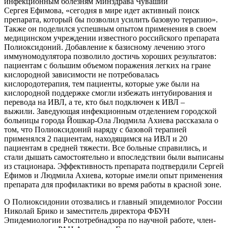
инфекционным болезням Минздрава Чувашии
Сергея Ефимова, «сегодня в мире идет активный поиск
препарата, который бы позволил усилить базовую терапию».
Также он поделился успешным опытом применения в своем
медицинском учреждении известного российского препарата
Полиоксидоний. Добавление к базисному лечению этого
иммуномодулятора позволило достичь хороших результатов:
пациентам с большим объемом поражения легких на гране
кислородной зависимости не потребовалась
кислородотерапия, тем пациенты, которые уже были на
кислородной поддержке смогли избежать интубирования и
перевода на ИВЛ, а те, кто был подключен к ИВЛ –
выжили. Заведующая инфекционным отделением городской
больницы города Йошкар-Ола Людмила Ахиева рассказала о
том, что Полиоксидоний наряду с базовой терапией
применялся 2 пациентам, находящимся на ИВЛ и 20
пациентам в средней тяжести. Все больные справились, и
стали дышать самостоятельно и впоследствии были выписаны
из стационара. Эффективность препарата подтвердили Сергей
Ефимов и Людмила Ахиева, которые имели опыт применения
препарата для профилактики во время работы в красной зоне.
О Полиоксидонии отозвались и главный эпидемиолог России
Николай Брико и заместитель директора ФБУН
Эпидемиологии Роспотребнадзора по научной работе, член-