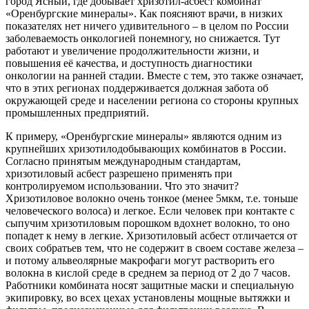
город Ясный, где добывает хризотил-асбест комбинат
«Оренбургские минералы». Как поясняют врачи, в низких
показателях нет ничего удивительного – в целом по России
заболеваемость онкологией понемногу, но снижается. Тут
работают и увеличение продолжительности жизни, и
повышения её качества, и доступность диагностики
онкологии на ранней стадии. Вместе с тем, это также означает,
что в этих регионах поддерживается должная забота об
окружающей среде и населении региона со стороны крупных
промышленных предприятий.
К примеру, «Оренбургские минералы» являются одним из
крупнейших хризотилодобывающих комбинатов в России.
Согласно принятым международным стандартам,
хризотиловый асбест разрешено применять при
контролируемом использовании. Что это значит?
Хризотиловое волокно очень тонкое (менее 5мкм, т.е. тоньше
человеческого волоса) и легкое. Если человек при контакте с
сыпучим хризотиловым порошком вдохнет волокно, то оно
попадет к нему в легкие. Хризотиловый асбест отличается от
своих собратьев тем, что не содержит в своем составе железа –
и потому альвеолярные макрофаги могут растворить его
волокна в кислой среде в среднем за период от 2 до 7 часов.
Работники комбината носят защитные маски и специальную
экипировку, во всех цехах установлены мощные вытяжки и