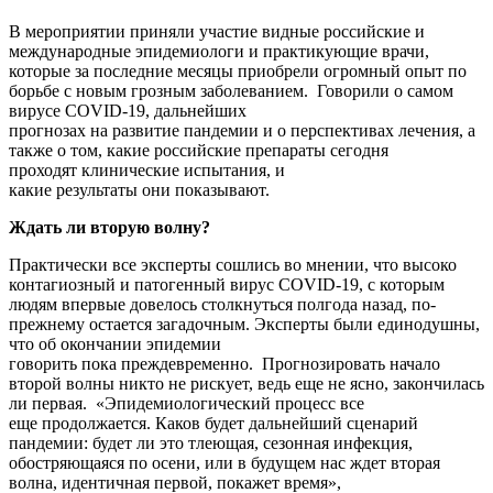
В мероприятии приняли участие видные российские и
международные эпидемиологи и практикующие врачи,
которые за последние месяцы приобрели огромный опыт по
борьбе с новым грозным заболеванием. Говорили о самом
вирусе COVID-19, дальнейших
прогнозах на развитие пандемии и о перспективах лечения, а
также о том, какие российские препараты сегодня
проходят клинические испытания, и
какие результаты они показывают.
Ждать ли вторую волну?
Практически все эксперты сошлись во мнении, что высоко
контагиозный и патогенный вирус COVID-19, с которым
людям впервые довелось столкнуться полгода назад, по-
прежнему остается загадочным. Эксперты были единодушны,
что об окончании эпидемии
говорить пока преждевременно. Прогнозировать начало
второй волны никто не рискует, ведь еще не ясно, закончилась
ли первая. «Эпидемиологический процесс все
еще продолжается. Каков будет дальнейший сценарий
пандемии: будет ли это тлеющая, сезонная инфекция,
обостряющаяся по осени, или в будущем нас ждет вторая
волна, идентичная первой, покажет время»,