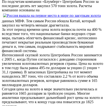
По подсчетам компании «Блумберг» Центробанк России за
последние десять лет закупил 570 тонн золота. Расчеты
компании основаны на
данных МВФ. Тем самым Россия обошла Китай, который
закупил на четверть меньше драгметалла.
За этот период времени цена золота возросла почти на 400 %
вследствие того, что национальные банки ведущих стран
мира, пытаясь облегчить финансовый кризис, интенсивно
печатают некрытые реальным производством бумажные
деньги и, тем самым, подрывают стабильность мировой
финансовой системы.
Интенсивной скупкой золота Центробанк России занимается
с 2005 г., когда Путин согласился с доводами сторонников
увеличения золотовалютных резервов страны. Цена на золото
в том году была равна 495-ти долларам за унцию (1 унция =
31,1 грамма). В запасниках Центробанка на тот момент
находилось 387 тонн, что составляло 2,2 % от всего объема
золотовалютных резервов, которые равнялись сумме в 165
миллиардов долларов.
Сегодня цена на золото в мире значительно увеличилась и
равняется 1665 долларам за тройскую унцию. Многие
аналитики предсказывают дальнейший рост цены на золото и
предсказывают, что к концу года она повысится до 1825