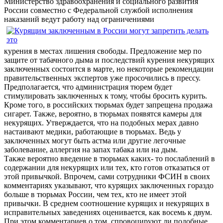
Министерство здравоохранения и социального развития
России совместно с Федеральной службой исполнения
наказаний ведут работу над ограничениями
курения в местах лишения свободы. Предложение мер по
защите от табачного дыма и последствий курения некурящих
заключенных состоится в марте, но некоторые рекомендации
правительственных экспертов уже просочились в прессу.
Предполагается, что администрация тюрем будет
стимулировать заключенных к тому, чтобы бросить курить.
Кроме того, в российских тюрьмах будет запрещена продажа
сигарет. Также, вероятно, в тюрьмах появятся камеры для
некурящих. Утверждается, что на подобных мерах давно
настаивают медики, работающие в тюрьмах. Ведь у
заключенных могут быть астма или другие легочные
заболевание, аллергия на запах табака или на дым.
Также вероятно введение в тюрьмах каких- то послаблений в
содержании для некурящих или тех, кто готов отказаться от
этой привычкой. Впрочем, сами сотрудники ФСИН в своих
комментариях указывают, что курящих заключенных гораздо
больше в тюрьмах России, чем тех, кто не имеет этой
привычки. В среднем соотношение курящих и некурящих в
исправительных заведениях оценивается, как восемь к двум.
При этом комментариев о том, спровоцируют ли подобные