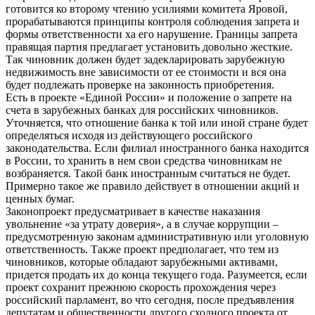
готовится ко второму чтению усилиями комитета Яровой,
прорабатываются принципы контроля соблюдения запрета и
формы ответственности ха его нарушение. Границы запрета
правящая партия предлагает установить довольно жесткие.
Так чиновник должен будет задекларировать зарубежную
недвижимость вне зависимости от ее стоимости и вся она
будет подлежать проверке на законность приобретения.
Есть в проекте «Единой России» и положение о запрете на
счета в зарубежных банках для российских чиновников.
Уточняется, что отношение банка к той или иной стране будет
определяться исходя из действующего российского
законодательства. Если филиал иностранного банка находится
в России, то хранить в нем свои средства чиновникам не
возбраняется. Такой банк иностранным считаться не будет.
Примерно такое же правило действует в отношении акций и
ценных бумаг.
Законопроект предусматривает в качестве наказания
увольнение «за утрату доверия», а в случае коррупции –
предусмотренную законам административную или уголовную
ответственность. Также проект предполагает, что тем из
чиновников, которые обладают зарубежными активами,
придется продать их до конца текущего года. Разумеется, если
проект сохранит прежнюю скорость прохождения через
российский парламент, во что сегодня, после предъявления
депутатам и общественности другого сходного проекта от