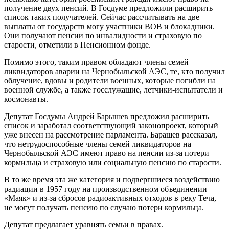
получение двух пенсий. В Госдуме предложили расширить
список таких получателей. Сейчас рассчитывать на две
выплаты от государств могу участники ВОВ и блокадники.
Они получают пенсии по инвалидности и страховую по
старости, отметили в Пенсионном фонде.
Помимо этого, таким правом обладают члены семей
ликвидаторов аварии на Чернобыльской АЭС, те, кто получил
облучение, вдовы и родители военных, которые погибли на
военной службе, а также госслужащие, летчики-испытатели и
космонавты.
Депутат Госдумы Андрей Барышев предложил расширить
список и заработал соответствующий законопроект, который
уже внесен на рассмотрение парламента. Барашев рассказал,
что нетрудоспособные члены семей ликвидаторов на
Чернобыльской АЭС имеют право на пенсии из-за потери
кормильца и страховую или социальную пенсию по старости.
В то же время эта же категория и подвергшиеся воздействию
радиации в 1957 году на производственном объединении
«Маяк» и из-за сбросов радиоактивных отходов в реку Теча,
не могут получать пенсию по случаю потери кормильца.
Депутат предлагает уравнять семьи в правах.