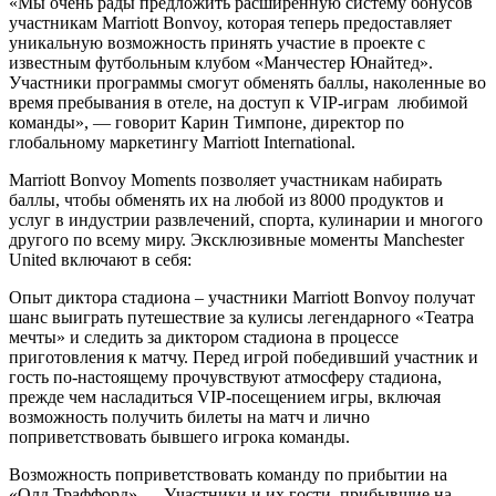
«Мы очень рады предложить расширенную систему бонусов
участникам Marriott Bonvoy, которая теперь предоставляет
уникальную возможность принять участие в проекте с
известным футбольным клубом «Манчестер Юнайтед».
Участники программы смогут обменять баллы, наколенные во
время пребывания в отеле, на доступ к VIP-играм любимой
команды», — говорит Карин Тимпоне, директор по
глобальному маркетингу Marriott International.
Marriott Bonvoy Moments позволяет участникам набирать
баллы, чтобы обменять их на любой из 8000 продуктов и
услуг в индустрии развлечений, спорта, кулинарии и многого
другого по всему миру. Эксклюзивные моменты Manchester
United включают в себя:
Опыт диктора стадиона – участники Marriott Bonvoy получат
шанс выиграть путешествие за кулисы легендарного «Театра
мечты» и следить за диктором стадиона в процессе
приготовления к матчу. Перед игрой победивший участник и
гость по-настоящему прочувствуют атмосферу стадиона,
прежде чем насладиться VIP-посещением игры, включая
возможность получить билеты на матч и лично
поприветствовать бывшего игрока команды.
Возможность поприветствовать команду по прибытии на
«Олд Траффорд» — Участники и их гости, прибывшие на