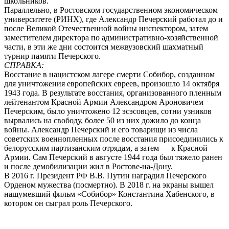
школьников.
Параллельно, в Ростовском государственном экономическом
университете (РИНХ), где Александр Печерский работал до и
после Великой Отечественной войны инспектором, затем
заместителем директора по административно-хозяйственной
части, в эти же дни состоится межвузовский шахматный
турнир памяти Печерского.
СПРАВКА:
Восстание в нацистском лагере смерти Собибор, созданном
для уничтожения европейских евреев, произошло 14 октября
1943 года. В результате восстания, организованного пленным
лейтенантом Красной Армии Александром Ароновичем
Печерским, было уничтожено 12 эсэсовцев, сотни узников
вырвались на свободу, более 50 из них дожило до конца
войны. Александр Печерский и его товарищи из числа
советских военнопленных после восстания присоединились к
белорусским партизанским отрядам, а затем — к Красной
Армии. Сам Печерский в августе 1944 года был тяжело ранен
и после демобилизации жил в Ростове-на-Дону.
В 2016 г. Президент РФ В.В. Путин наградил Печерского
Орденом мужества (посмертно). В 2018 г. на экраны вышел
нашумевший фильм «Собибор» Константина Хабенского, в
котором он сыграл роль Печерского.