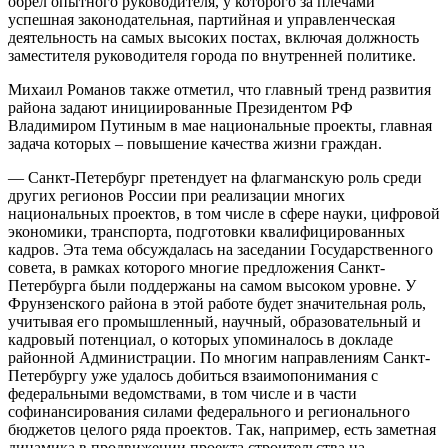
обрел опытного руководителя, у которого за плечами
успешная законодательная, партийная и управленческая
деятельность на самых высоких постах, включая должность
заместителя руководителя города по внутренней политике.
Михаил Романов также отметил, что главный тренд развития
района задают инициированные Президентом РФ
Владимиром Путиным в мае национальные проекты, главная
задача которых – повышение качества жизни граждан.
— Санкт-Петербург претендует на флагманскую роль среди
других регионов России при реализации многих
национальных проектов, в том числе в сфере науки, цифровой
экономики, транспорта, подготовки квалифицированных
кадров. Эта тема обсуждалась на заседании Государственного
совета, в рамках которого многие предложения Санкт-
Петербурга были поддержаны на самом высоком уровне. У
Фрунзенского района в этой работе будет значительная роль,
учитывая его промышленный, научный, образовательный и
кадровый потенциал, о которых упоминалось в докладе
районной Администрации. По многим направлениям Санкт-
Петербургу уже удалось добиться взаимопонимания с
федеральными ведомствами, в том числе и в части
софинансирования силами федерального и регионального
бюджетов целого ряда проектов. Так, например, есть заметная
динамика в продвижении проекта строительства на