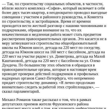
— Так, по строительству социальных объектов, в частности,
вблизи жилого комплекса «София», который включает в себя
более двух тысяч квартир, я неоднократно проводил выездные
совещания с участием и районного руководства, и Комитета
по строительству, и застройщиков. Время от времени
приходится вести жесткий разговор с нашими чиновниками и
подрядчиками, обращая внимание на то, что их
некачественная и медленная работа может стать предметом
рассмотрения правоохранительных органов. Это касается не в
меру затянувшегося строительства общеобразовательной
школы на Южном шоссе, детсада на 220 мест по соседству,
детсада на Южном шоссе на 160 мест с бассейном, детсада на
220 мест на участке рядом с ул. Димитрова, детсада на Малой
Каштановой, детсада на 220 мест с бассейном на ул. Олеко
Дундича. По большинству этих объектов я обращался в
правоохранительные органы, которые в настоящее врем
проводят проверки действий подрядчиков и профильных
надзорных органов Санкт-Петербурга, что непременно
придает строительству динамику. «Я лично продолжаю
внимательно следить за работой этих стройплощадок», —
сказал парламентарий.
Михаил Романов также рассказал о том, что в рамках
депутатских приемов жители Фрунзенского района
выдвигают массу идей о том, как улучшить инфраструктуру и