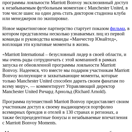
программы лояльности Marriott Bonvoy эксклюзивный доступ
к незабываемым футбольным моментам с Manchester United, в
том числе шанс на один день стать диктором стадиона клуба
или менеджером по экипировке.
Новое маркетинговое партнерство стартует показом
фильма
, в
котором представлены несколько узнаваемых лиц из первой
команды и руководства команды «Манчестер Юнайтед»,
воплощая эти культовые моменты в жизнь.
«Marriott International – безусловный лидер в своей области, и
мы очень рады сотрудничать с этой компанией в рамках
запуска ее обновленной программы лояльности Marriott
Bonvoy. Надеемся, что вместе мы подарим участникам Marriott
Bonvoy волнующие и захватывающие моменты, которые
только Manchester United способен дарить своим фанатам по
всему миру», — комментирует Управляющий директор
Manchester United Ричард Арнольд (Richard Arnold).
Программа путешествий Marriott Bonvoy предоставляет своим
участникам доступ к своему выдающемуся портфолио
всемирных брендов и отелей в 130 странах и регионах, а
также беспрецедентные бонусы и незабываемые впечатления
с Marriott Bonvoy Moments.