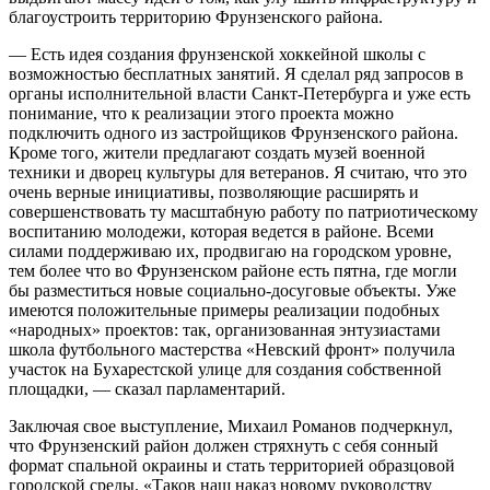
благоустроить территорию Фрунзенского района.
— Есть идея создания фрунзенской хоккейной школы с
возможностью бесплатных занятий. Я сделал ряд запросов в
органы исполнительной власти Санкт-Петербурга и уже есть
понимание, что к реализации этого проекта можно
подключить одного из застройщиков Фрунзенского района.
Кроме того, жители предлагают создать музей военной
техники и дворец культуры для ветеранов. Я считаю, что это
очень верные инициативы, позволяющие расширять и
совершенствовать ту масштабную работу по патриотическому
воспитанию молодежи, которая ведется в районе. Всеми
силами поддерживаю их, продвигаю на городском уровне,
тем более что во Фрунзенском районе есть пятна, где могли
бы разместиться новые социально-досуговые объекты. Уже
имеются положительные примеры реализации подобных
«народных» проектов: так, организованная энтузиастами
школа футбольного мастерства «Невский фронт» получила
участок на Бухарестской улице для создания собственной
площадки, — сказал парламентарий.
Заключая свое выступление, Михаил Романов подчеркнул,
что Фрунзенский район должен стряхнуть с себя сонный
формат спальной окраины и стать территорией образцовой
городской среды. «Таков наш наказ новому руководству