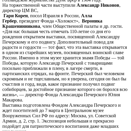
На торжественной части выступили
Александр Никонов
,
директор ЦМ ВС,
Гари Корен
, посол Израиля в России,
Алла
Гербер
, президент Фонда «Холокост»,
Вероника
Крашенинникова
, член Общественной палаты и др. гости.
«Для нас большая честь отмечать 110-летие со дня его
рождения открытием выставки, посвященной Александру
Печерскому и его подвигу. Дополнительный повод для
радости и гордости — тот факт, что эта выставка открывается
в одном из старейших музеев, посвященных воинской славе
России. Именно в этом музее хранится знамя Победы — той
Победы, которую Александр Печерский с товарищами
посильно приближали в плену, в лагере смерти, в
партизанских отрядах, на фронте. Печерский был человеком
скромным и не тщеславным, но я уверена, сегодня он был бы
счастлив и горд, видя, какое признание получил подвиг
собиборцев, за достойное признание которого он боролся всю
жизнь», — директор Фонда Александра Печерского Юлия
Макарова.
Выставка подготовлена Фондом Александра Печерского и
ждет посетителей до 7 марта в Центральном музее
Вооруженных Сил РФ по адресу: Москва, ул. Советской
Армии, д. 2, стр. 1. Экспозиция небольшая и прекрасно
подойдет для патриотического воспитания даже младших