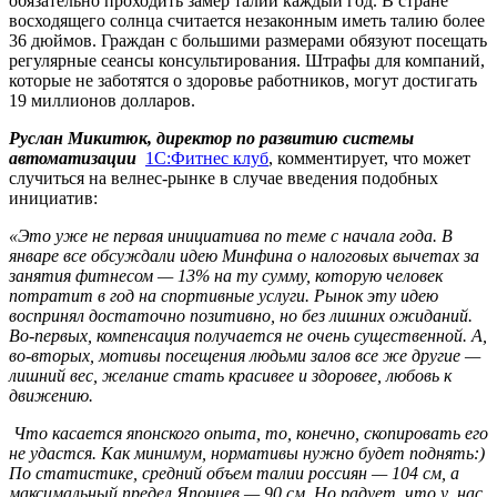
обязательно проходить замер талии каждый год. В стране
восходящего солнца считается незаконным иметь талию более
36 дюймов. Граждан с большими размерами обязуют посещать
регулярные сеансы консультирования. Штрафы для компаний,
которые не заботятся о здоровье работников, могут достигать
19 миллионов долларов.
Руслан Микитюк, директор по развитию системы
автоматизации
1С:Фитнес клуб
, комментирует, что может
случиться на велнес-рынке в случае введения подобных
инициатив:
«Это уже не первая инициатива по теме с начала года. В
январе все обсуждали идею Минфина о налоговых вычетах за
занятия фитнесом — 13% на ту сумму, которую человек
потратит в год на спортивные услуги. Рынок эту идею
воспринял достаточно позитивно, но без лишних ожиданий.
Во-первых, компенсация получается не очень существенной. А,
во-вторых, мотивы посещения людьми залов все же другие —
лишний вес, желание стать красивее и здоровее, любовь к
движению.
Что касается японского опыта, то, конечно, скопировать его
не удастся. Как минимум, нормативы нужно будет поднять:)
По статистике, средний объем талии россиян — 104 см, а
максимальный предел Японцев — 90 см. Но радует, что у нас