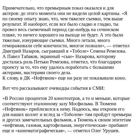
Примечательно, что премьерным показ оказался и для
актеров: до этого момента они не видели целой картины. «Я
по своему опыту знаю, что, чем тяжелее съемки, тем выше
результат. И наоборот, если все было сладко и гладко, ты
провел весь съемочный период где-нибудь на сочинском
пляже, то ничего хорошего на выходе не будет. А это были
тяжелые, изнуряющие съемки. Много летали, много
отмораживали себе конечности, многое познали», — отметил
Дмитрий Назаров, сыгравший в «Тоболе» Семена Ремезова.
А Павел Табаков, экранный «сын» Назарова, которому
досталась роль Петьки Ремезова, отметил, что благодарен
проекту за то, что ему удалось поработать с большими
актерами, мастерами своего дела.
К слову, в ДК «Нефтяник» еще ни разу не показывали кино.
Вот что рассказывают очевидцы события в СМИ:
«В России процентов 20 кинотеатров, а то и меньше, которые
соответствуют эталонному залу Мосфильма. В Тюмени
«Нефтяник» приблизился к нему. Надеюсь, мы откроем его
для наших коллег и вслед за «Тоболом» там пройдут премьеры
и других замечательных фильмов, а Тюмень к своим эпитетам
«нефтяная, газовая, картофельная, энергетическая» прибавит
еще и «кинематографическая», — отметил Олег Урушев.