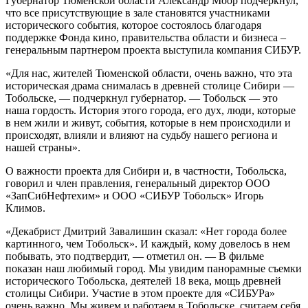
Губернатор Тюменской области Александр Моор подчеркнул,
что все присутствующие в зале становятся участниками
исторического события, которое состоялось благодаря
поддержке Фонда кино, правительства области и бизнеса –
генеральным партнером проекта выступила компания СИБУР.
«Для нас, жителей Тюменской области, очень важно, что эта
историческая драма снималась в древней столице Сибири —
Тобольске, — подчеркнул губернатор. — Тобольск — это
наша гордость. История этого города, его дух, люди, которые
в нем жили и живут, события, которые в нем происходили и
происходят, влияли и влияют на судьбу нашего региона и
нашей страны».
О важности проекта для Сибири и, в частности, Тобольска,
говорил и член правления, генеральный директор ООО
«ЗапСибНефтехим» и ООО «СИБУР Тобольск» Игорь
Климов.
«Декабрист Дмитрий Завалишин сказал: «Нет города более
картинного, чем Тобольск». И каждый, кому довелось в нем
побывать, это подтвердит, — отметил он. — В фильме
показан наш любимый город. Мы увидим панорамные съемки
исторического Тобольска, деятелей 18 века, мощь древней
столицы Сибири. Участие в этом проекте для «СИБУРа»
очень важно. Мы живем и работаем в Тобольске, считаем себя