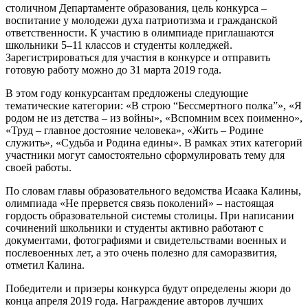
столичном Департаменте образования, цель конкурса –
воспитание у молодежи духа патриотизма и гражданской
ответственности. К участию в олимпиаде приглашаются
школьники 5–11 классов и студенты колледжей.
Зарегистрироваться для участия в конкурсе и отправить
готовую работу можно до 31 марта 2019 года.
В этом году конкурсантам предложены следующие
тематические категории: «В строю “Бессмертного полка”», «Я
родом не из детства – из войны», «Вспомним всех поименно»,
«Труд – главное достояние человека», «Жить – Родине
служить», «Судьба и Родина едины». В рамках этих категорий
участники могут самостоятельно сформулировать тему для
своей работы.
По словам главы образовательного ведомства Исаака Калины,
олимпиада «Не прервется связь поколений» – настоящая
гордость образовательной системы столицы. При написании
сочинений школьники и студенты активно работают с
документами, фотографиями и свидетельствами военных и
послевоенных лет, а это очень полезно для саморазвития,
отметил Калина.
Победители и призеры конкурса будут определены жюри до
конца апреля 2019 года. Награждение авторов лучших