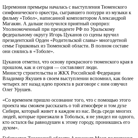
Церемония премьеры началась с выступления Тюменского
симфонического оркестра, сыгравшего попурри из музыки к
фильму «Тобол», написанной композитором Александрой
Магакян. А дальше получился приятный сюрприз:
Уполномоченный при президенте РФ по Уральскому
федеральному округу Игорь Цуканов со сцены вручил
президентский Орден «Родительской славы» многодетной
семье Горшковых из Тюменской области. В полном составе
они снялись в «Тоболе».
Цуканов отметил, что основу прекрасного тюменского края в
прошлом, как и сегодня — составляют люди.
Министр строительства и ЖКХ Российской Федерации
Владимир Якушев в своем выступлении вспомнил, как более
четырех лет назад идею проекта в разговоре с ним озвучил
Олег Урушев.
«Со временем пришло осознание того, что с помощью этого
проекта мы сможем рассказать о той атмосфере и том духе
Сибири, который живет в каждом из нас. Ведь среди многих
людей, которые приезжали в Тобольск, я не увидел ни одного,
кто остался бы равнодушен к этому городу, проникшись его
духом».