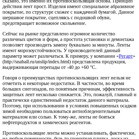
сказано, это именно их противоскользящая основа. Принцип
действия лент прост. Изделия имеют специальное абразивное
покрытие, по структуре схожее с наждачной бумагой. Данное
шершавое покрытие, сцепляясь с подошвой обуви,
предотвращает возможное скольжение.
Сейчас на рынке представлено огромное количество
различных цветов и форм, а простота установки и демонтажа
позволяет производить замену буквально за минуты. Ленты
имеют морозоустойчивость. У производителей данный
параметр может различаться. К примеру, у компании «
Регарт
»
(http://snaball.ru/unslip/index.html) представлена продукция,
выдерживающая перепады от -40 до +60 °С.
Говоря о преимуществах противоскользящих лент нельзя не
отметить и некоторые недостатки. В частности, во время
больших снегопадов, по понятным причинам, эффективность
защитных лент несколько снижается. Это, пожалуй, главный и
практически единственный недостаток данного материала.
Поэтому, при использовании в условиях повышенных осадков
зимой необходимо пользоваться антиобледенительным
материалом или солью. К тому-же, ленты не бояться
нефтепродуктов и химических реагентов.
Противоскользящие ленты можно устанавливать, фактически,
на любые поверхности, будь то гранитная плитка, доска из