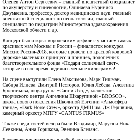
Оленев Антон Сергеевич – главный внештатный специалист
по акушерству и гинекологии, Одинаева Нуринисо
Джумаевна, профессор, доктор медицинских наук, главный
внештатный специалист по неонатологии, главный
специалист по педиатрии Министерства здравоохранения
Московской области и др.
Концерт был открыт королевским дефиле с участием самых
красивых мам Москвы и России – финалисток конкурса
Миссис Россия-2018, которые провели по красной ковровой
дорожке маленьких принцесс и принцев, подопечных
благотворительного фонда «Подари солнечный свет»,
которые в свое время родились меньше килограмма!
На сцене выступили Елена Максимова, Марк Тишман,
Сабира Илиева, Дмитрий Несторов, Юлия Лебеда, Алевтина
Бронникова, шоу-группа «Санни Лэнд», коллектив
творческого центра Ангелины Шкарупиной «BROSCO»,
школа нового поколения Школиной Евгении «Атмосфера
танца», «Dark Horse Crew», оркестр ДМШ им. Дж Гершвина,
камерный оркестр МПГУ «CANTUS FIRMUS».
Также среди гостей вечера были Владимир, Маруся и Ника
Левкины, Анна Горшкова, Эвелина Бледанс.
В завершение праздника в небо были запущены белые