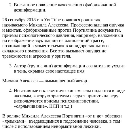
Внезапное появление качественно сфабрикованной
дезинформации.
26 сентября 2018 г. в YouTube появился ролик так
называемого Михаила Алексеева. Профессиональная озвучка
и монтаж, сфабрикованные против Портнягина документы,
приемы психологического давления, например, наложенный
на изображение звук машин на оживленной трассе,
возникающий в момент съемок в коридоре закрытого
складского помещения. Все это вызывает ощущение
тревожности и агрессии у зрителя.
Автор (группа лиц) дезинформации сознательно уходит
в тень, скрывая свое настоящее имя.
Михаил Алексеев — вымышленный автор.
Негативные и клеветнические смыслы подаются в виде
аксиомы, которую зрителям следует принять на веру
(используются приемы психолингвистики,
«оярлычивание», НЛП и т.д.)
В ролике Михаила Алексеева Портнягин «от и до» обвешен
«ярлыками», въедающимися в подсознание человека, в том
числе с использованием ненормативной лексики.