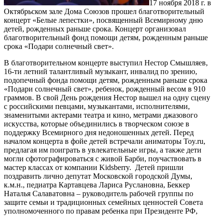
17 ноября 2018 г. в
Октябрьском зале Дома Союзов прошел благотворительный
концерт «Белые лепестки», посвященный Всемирному дню
детей, рожденных раньше срока. Концерт организовал
благотворительный фонд помощи детям, рожденным раньше
срока «Подари солнечный свет».
В благотворительном концерте выступил Нестор Смышляев,
16-ти летний талантливый музыкант, инвалид по зрению,
подопечный фонда помощи детям, рожденным раньше срока
«Подари солнечный свет», ребенок, рожденный весом в 910
граммов. В свой День рождения Нестор вышел на одну сцену
с российскими певцами, музыкантами, исполнителями,
знаменитыми актерами театра и кино, метрами джазового
искусства, которые объединились в творческом союзе в
поддержку Всемирного дня недоношенных детей. Перед
началом концерта в фойе детей встречали аниматоры Toy.ru,
предлагая им поиграть в увлекательные игры, а также дети
могли сфотографироваться с живой Барби, поучаствовать в
мастер классах от компании Kidsberry. Детей пришли
поздравить лично депутат Московской городской Думы,
к.м.н., педиатра Картавцева Лариса Руслановна, Беккер
Наталья Салаватовна – руководитель рабочей группы по
защите семьи и традиционных семейных ценностей Совета
уполномоченного по правам ребенка при Президенте РФ,