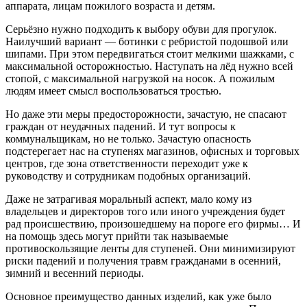
аппарата, лицам пожилого возраста и детям.
Серьёзно нужно подходить к выбору обуви для прогулок.
Наилучший вариант — ботинки с ребристой подошвой или
шипами. При этом передвигаться стоит мелкими шажками, с
максимальной осторожностью. Наступать на лёд нужно всей
стопой, с максимальной нагрузкой на носок. А пожилым
людям имеет смысл воспользоваться тростью.
Но даже эти меры предосторожности, зачастую, не спасают
граждан от неудачных падений. И тут вопросы к
коммунальщикам, но не только. Зачастую опасность
подстерегает нас на ступенях магазинов, офисных и торговых
центров, где зона ответственности переходит уже к
руководству и сотрудникам подобных организаций.
Даже не затрагивая моральный аспект, мало кому из
владельцев и директоров того или иного учреждения будет
рад происшествию, произошедшему на пороге его фирмы… И
на помощь здесь могут прийти так называемые
противоскользящие ленты для ступеней. Они минимизируют
риски падений и получения травм гражданами в осенний,
зимний и весенний периоды.
Основное преимущество данных изделий, как уже было