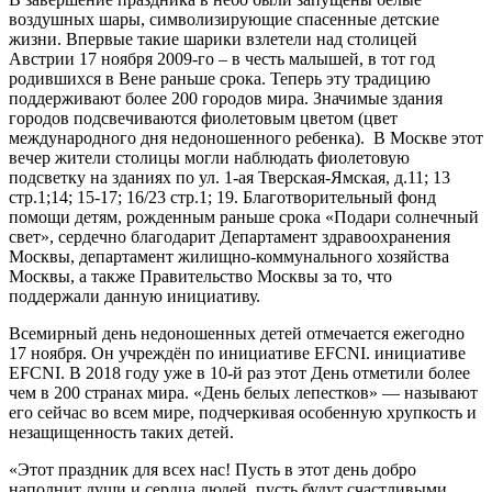
воздушных шары, символизирующие спасенные детские
жизни. Впервые такие шарики взлетели над столицей
Австрии 17 ноября 2009-го – в честь малышей, в тот год
родившихся в Вене раньше срока. Теперь эту традицию
поддерживают более 200 городов мира. Значимые здания
городов подсвечиваются фиолетовым цветом (цвет
международного дня недоношенного ребенка). В Москве этот
вечер жители столицы могли наблюдать фиолетовую
подсветку на зданиях по ул. 1-ая Тверская-Ямская, д.11; 13
стр.1;14; 15-17; 16/23 стр.1; 19. Благотворительный фонд
помощи детям, рожденным раньше срока «Подари солнечный
свет», сердечно благодарит Департамент здравоохранения
Москвы, департамент жилищно-коммунального хозяйства
Москвы, а также Правительство Москвы за то, что
поддержали данную инициативу.
Всемирный день недоношенных детей отмечается ежегодно
17 ноября. Он учреждён по инициативе EFCNI. инициативе
EFCNI. В 2018 году уже в 10-й раз этот День отметили более
чем в 200 странах мира. «День белых лепестков» — называют
его сейчас во всем мире, подчеркивая особенную хрупкость и
незащищенность таких детей.
«Этот праздник для всех нас! Пусть в этот день добро
наполнит души и сердца людей, пусть будут счастливыми