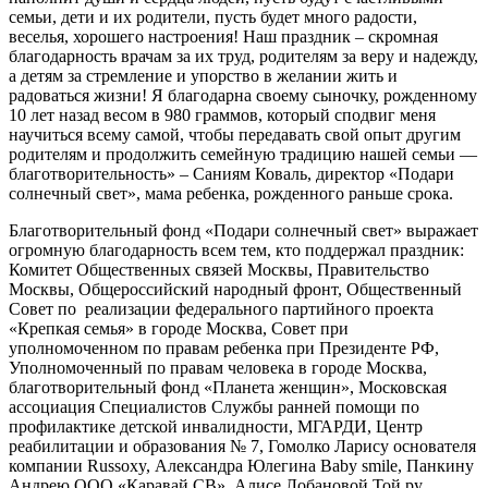
семьи, дети и их родители, пусть будет много радости,
веселья, хорошего настроения! Наш праздник – скромная
благодарность врачам за их труд, родителям за веру и надежду,
а детям за стремление и упорство в желании жить и
радоваться жизни! Я благодарна своему сыночку, рожденному
10 лет назад весом в 980 граммов, который сподвиг меня
научиться всему самой, чтобы передавать свой опыт другим
родителям и продолжить семейную традицию нашей семьи —
благотворительность» – Саниям Коваль, директор «Подари
солнечный свет», мама ребенка, рожденного раньше срока.
Благотворительный фонд «Подари солнечный свет» выражает
огромную благодарность всем тем, кто поддержал праздник:
Комитет Общественных связей Москвы, Правительство
Москвы, Общероссийский народный фронт, Общественный
Совет по реализации федерального партийного проекта
«Крепкая семья» в городе Москва, Совет при
уполномоченном по правам ребенка при Президенте РФ,
Уполномоченный по правам человека в городе Москва,
благотворительный фонд «Планета женщин», Московская
ассоциация Специалистов Службы ранней помощи по
профилактике детской инвалидности, МГАРДИ, Центр
реабилитации и образования № 7, Гомолко Ларису основателя
компании Russoxy, Александра Юлегина Baby smile, Панкину
Андрею ООО «Каравай СВ», Алисе Лобановой Той.ру,