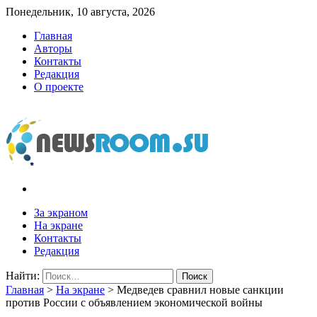
Понедельник, 10 августа, 2026
Главная
Авторы
Контакты
Редакция
О проекте
newsroom.su
Новости о новостях
За экраном
На экране
Контакты
Редакция
Найти:
Главная
>
На экране
>
Медведев сравнил новые санкции
против России с объявлением экономической войны