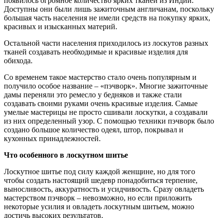
появилось огромное количество ярких тканей из Индии.
Доступны они были лишь зажиточным англичанам, поскольку
большая часть населения не имели средств на покупку ярких,
красивых и изысканных материй.
Остальной части населения приходилось из лоскутов разных
тканей создавать необходимые и красивые изделия для
обихода.
Со временем такое мастерство стало очень популярным и
получило особое название – «пэчворк». Многие зажиточные
дамы переняли это ремесло у бедняков и также стали
создавать своими руками очень красивые изделия. Самые
умелые мастерицы не просто сшивали лоскутки, а создавали
из них определенный узор. С помощью техники пэчворк было
создано большое количество одеял, штор, покрывал и
кухонных принадлежностей.
Что особенного в лоскутном шитье
Лоскутное шитье под силу каждой женщине, но для того
чтобы создать настоящий шедевр понадобиться терпение,
выносливость, аккуратность и усидчивость. Сразу овладеть
мастерством пэчворк – невозможно, но если приложить
некоторые усилия и овладеть лоскутным шитьем, можно
достичь высоких результатов.