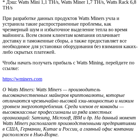
* Дэш: Watts Mini 1,1 TH/s, Watts Miner 1,7 TH/s, Watts Rack 6,8
TH/s
При разработке данных продуктов Watts Miners учла и
устранила такие распространенные проблемы, как
чрезмерный шум и избыточное выделение тепла во время
майнинга. Всем своим клиентам компания оплачивает
доставку и таможенные сборы, а также предоставляет все
необходимое для установки оборудования без взимания каких-
либо скрытых платежей.
Чтобы начать получать прибыль с Watts Mining, перейдите по
ссылке:
https://wminers.com
О
Watts
Miners
:
Watts
Miners
— производитель
высококачественных майнеров криптовалюты, которые
отличаются чрезвычайно высокой хэш-мощностью и низким
уровнем энергопотребления. Среди членов ее команды —
высококлассные профессионалы из ряда известных
организаций:
Samsung
,
Microsoft
,
IBM
и др. На данный момент
Watts
Miners
располагает производственными предприятиями
в США, Германии, Китае и России, а главный офис компании
расположен в Нью-Йорке.