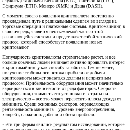
служить для добычи Биткоина (BTC), Лайткоина (LTC),
Эфириума (ETH), Монеро (XMR) и Дэша (DASH).
С момента своего появления криптовалюта постепенно
прокладывала путь к радикальным сдвигам во взгляде на
торговые операции и платежные системы. Криптомайнинг, в
свою очередь, является неотъемлемой частью этой
развивающейся системы и представляет собой технический
процесс, который способствует появлению новых
криптовалют.
Популярность криптовалюты стремительно растет, и все
больше обычных людей начинает активно проявлять интерес
к криптомайнингу как способу заработка. Тем не менее,
получение стабильного потока прибыли от добычи
криптовалюты может оказаться долгим и неприятным
процессом. Прибыльность оборудования может значительно
варьироваться в зависимости от ряда факторов. Скорость
оборудования, стоимость его установки и затраты на
электричество – все это может перевесить плюсы дохода от
майнинга. Среди основных факторов, определяющих
рентабельность майнинга – уровень энергопотребления,
хэшрейт, сложность добычи и объем прибыли.
«Эти три фермы явились результатом исследований, которые
мы упорно проводили в течение последних нескольких лет.