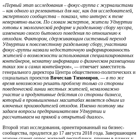
«Первый этап исследования – фокус-группа с журналистами
– как одного из релевантных для нас, как для исследователей,
экспертного сообщества – показал, что интерес к теме
невероятно высок. По словам экспертов, жители Удмуртии
готовы к экологической реформе и раздельному сбору мусора,
изменению своего бытового поведения по отношению к
отходам. Фактором, сдерживающим системный переход
Удмуртии к повсеместному раздельному сбору, участники
фокус-группы назвали недостаточную информированность
жителей о возможности использования специализированных
контейнеров, нехватку информации о физическом размещении
таких зон и самих контейнеров», —
отмечает заместитель
генерального директора Центра общественно-политических и
социальных проектов
Вячеслав Тихомиров
,
— в то же
время невозможно решать проблему только со стороны
поведенческой линии местных жителей, немаловажно
участие и продуктивные действия со стороны бизнеса,
который в промышленных масштабах является одним из
ключевых производителей отходов. Именно поэтому мы
задаем вопросы предпринимателям Удмуртии и
рассчитываем на прямой и открытый диалог».
Второй этап исследования, ориентированный на бизнес-
сообщества, продлится до 17 августа 2018 года. Завершающим
этапом станет опрос жителей республики, причем в планах у