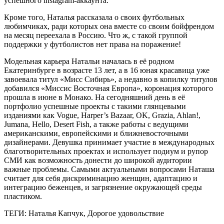
успешного instagram-аккаунта.
Кроме того, Наталья рассказала о своих футбольных
любимчиках, ради которых она вместе со своим бойфрендом
на месяц переехала в Россию. Что ж, с такой группой
поддержки у футболистов нет права на поражение!
Модельная карьера Натальи началась в её родном
Екатеринбурге в возрасте 13 лет, а в 16 юная красавица уже
завоевала титул «Мисс Сибирь», а недавно в копилку титулов
добавился «Миссис Восточная Европа», коронация которого
прошла в июне в Монако. На сегодняшний день в её
портфолио успешные проекты с такими глянцевыми
изданиями как Vogue, Harper’s Bazaar, OK, Grazia, Ahlan!,
Jumana, Hello, Desert Fish, а также работы с ведущими
американскими, европейскими и ближневосточными
дизайнерами. Девушка принимает участие в международных
благотворительных проектах и использует подиум и рупор
СМИ как возможность донести до широкой аудитории
важные проблемы. Самыми актуальными вопросами Наташа
считает для себя дискриминацию женщин, адаптацию и
интеграцию беженцев, и загрязнение окружающей среды
пластиком.
ТЕГИ: Наталья Капчук, Дорогое удовольствие