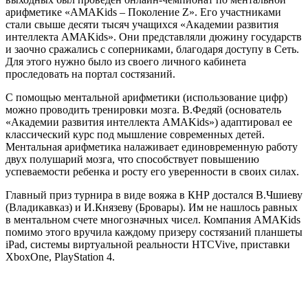
арифметике «AMAKids – Поколение Z». Его участниками
стали свыше десяти тысяч учащихся «Академии развития
интеллекта AMAKids». Они представляли дюжину государств
и заочно сражались с соперниками, благодаря доступу в Сеть.
Для этого нужно было из своего личного кабинета
проследовать на портал состязаний.
С помощью ментальной арифметики (использование цифр)
можно проводить тренировки мозга. В.Федяй (основатель
«Академии развития интеллекта AMAKids») адаптировал ее
классический курс под мышление современных детей.
Ментальная арифметика налаживает единовременную работу
двух полушарий мозга, что способствует повышению
успеваемости ребенка и росту его уверенности в своих силах.
Главный приз турнира в виде вояжа в КНР достался В.Чшиеву
(Владикавказ) и И.Князеву (Бровары). Им не нашлось равных
в ментальном счете многозначных чисел. Компания AMAKids
помимо этого вручила каждому призеру состязаний планшеты
iPad, системы виртуальной реальности HTCVive, приставки
XboxOne, PlayStation 4.