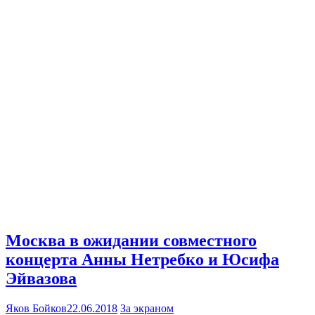
Москва в ожидании совместного
концерта Анны Нетребко и Юсифа
Эйвазова
Яков Бойков
22.06.2018
За экраном