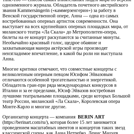
одноименного журнала. Обладатель почетного австрийского
звания Kammersängerin («каммерзенгерин») за работу в
Венской государственной опере, Анна — одна из самых
востребованных оперных артисток современности. Она
выступает на всех крупнейших оперных площадках мира, от
миланского театра «Ла Скала» до Метрополитен-опера,
билеты на ее концерт раскупаются за считанные минуты.
Необычайно красивый голос, щедрое обаяние и
захватывающая манера актёрской игры производят
неизгладимое впечатление, в какой бы роли ни выступала
Анна.
Многие критики отмечают, что совместные концерты с
великолепным оперным певцом Юсифом Эйвазовым
отличаются особенной трогательностью и энергетикой.
Обладатель гран-при ряда международных конкурсов в
Италии и за ее пределами, Юсиф Эйвазов востребован
лучшими театральными площадками, среди которых Большой
театр России, миланский «Ла Скала», Королевская опера
Монте-Карло и многие другие.
Организатор концерта — компания
BERIN
ART
(https://berinart.com/ru/), которая более 15 лет занимается
проведением масштабных ивентов и концертов таких звезд
классической сцены, как Анна Нетребко, Денис Мацуев,