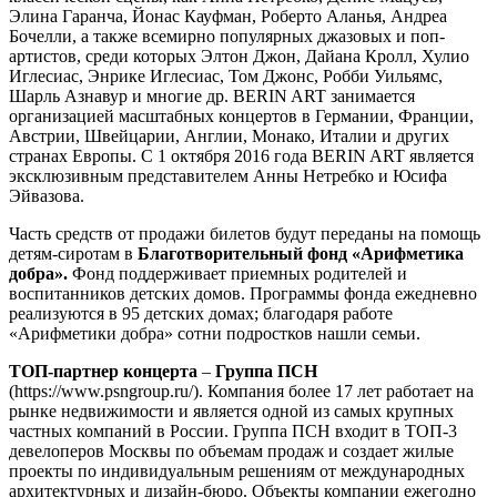
Элина Гаранча, Йонас Кауфман, Роберто Аланья, Андреа
Бочелли, а также всемирно популярных джазовых и поп-
артистов, среди которых Элтон Джон, Дайана Кролл, Хулио
Иглесиас, Энрике Иглесиас, Том Джонс, Робби Уильямс,
Шарль Азнавур и многие др. BERIN ART занимается
организацией масштабных концертов в Германии, Франции,
Австрии, Швейцарии, Англии, Монако, Италии и других
странах Европы. С 1 октября 2016 года BERIN ART является
эксклюзивным представителем Анны Нетребко и Юсифа
Эйвазова.
Часть средств от продажи билетов будут переданы на помощь
детям-сиротам в
Благотворительный фонд «Арифметика
добра».
Фонд поддерживает приемных родителей и
воспитанников детских домов. Программы фонда ежедневно
реализуются в 95 детских домах; благодаря работе
«Арифметики добра» сотни подростков нашли семьи.
ТОП-партнер концерта
–
Группа ПСН
(https://www.psngroup.ru/). Компания более 17 лет работает на
рынке недвижимости и является одной из самых крупных
частных компаний в России. Группа ПСН входит в ТОП-3
девелоперов Москвы по объемам продаж и создает жилые
проекты по индивидуальным решениям от международных
архитектурных и дизайн-бюро. Объекты компании ежегодно