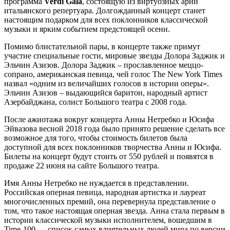
программа
Verdi
Gala
, состоящую из виртуозных арий
итальянского репертуара. Долгожданный концерт станет
настоящим подарком для всех поклонников классической
музыки и ярким событием предстоящей осени.
Помимо блистательной пары, в концерте также примут
участие специальные гости, мировые звезды Долора Заджик и
Эльчин Азизов. Долора Заджик – прославленное меццо-
сопрано, американская певица, чей голос The New York Times
назвал «одним из величайших голосов в истории оперы».
Эльчин Азизов – выдающийся баритон, народный артист
Азербайджана, солист Большого театра с 2008 года.
После ажиотажа вокруг концерта Анны Нетребко и Юсифа
Эйвазова весной 2018 года было принято решение сделать все
возможное для того, чтобы стоимость билетов была
доступной для всех поклонников творчества Анны и Юсифа.
Билеты на концерт будут стоить от 550 рублей и появятся в
продаже 22 июня на сайте Большого театра.
Имя Анны Нетребко не нуждается в представлении.
Российская оперная певица, народная артистка и лауреат
многочисленных премий, она перевернула представление о
том, что такое настоящая оперная звезда. Анна стала первым в
истории классической музыки исполнителем, вошедшим в
Time-100 — список самых влиятельных людей мира по версии