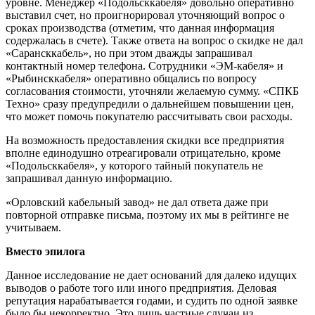
уровне. Менеджер «Подольсккабеля» довольно оперативно
выставил счет, но проигнорировал уточняющий вопрос о
сроках производства (отметим, что данная информация
содержалась в счете). Также ответа на вопрос о скидке не дал
«Сарансккабель», но при этом дважды запрашивал
контактный номер телефона. Сотрудники «ЭМ-кабеля» и
«Рыбинсккабеля» оперативно общались по вопросу
согласования стоимости, уточняли желаемую сумму. «СПКБ
Техно» сразу предупредили о дальнейшем повышении цен,
что может помочь покупателю рассчитывать свои расходы.
На возможность предоставления скидки все предприятия
вполне единодушно отреагировали отрицательно, кроме
«Подольсккабеля», у которого тайный покупатель не
запрашивал данную информацию.
«Орловский кабельный завод» не дал ответа даже при
повторной отправке письма, поэтому их мы в рейтинге не
учитываем.
Вместо эпилога
Данное исследование не дает оснований для далеко идущих
выводов о работе того или иного предприятия. Деловая
репутация нарабатывается годами, и судить по одной заявке
было бы некорректно. Это лишь частные случаи из