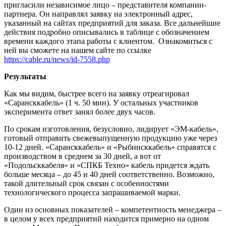
пригласили независимое лицо – представителя компании-
партнера. Он направлял заявку на электронный адрес,
указанный на сайтах предприятий для заказа. Все дальнейшие
действия подробно описывались в таблице с обозначением
времени каждого этапа работы с клиентом. Ознакомиться с
ней вы сможете на нашем сайте по ссылке
https://cable.ru/news/id-7558.php
Результаты
Как мы видим, быстрее всего на заявку отреагировал
«Сарансккабель» (1 ч. 50 мин). У остальных участников
эксперимента ответ занял более двух часов.
По срокам изготовления, безусловно, лидирует «ЭМ-кабель»,
готовый отправить свежевыпущенную продукцию уже через
10-12 дней. «Сарансккабель» и «Рыбинсккабель» справятся с
производством в среднем за 30 дней, а вот от
«Подольсккабеля» и «СПКБ Техно» кабель придется ждать
больше месяца – до 45 и 40 дней соответственно. Возможно,
такой длительный срок связан с особенностями
технологического процесса запрашиваемой марки.
Один из основных показателей – компетентность менеджера –
в целом у всех предприятий находится примерно на одном