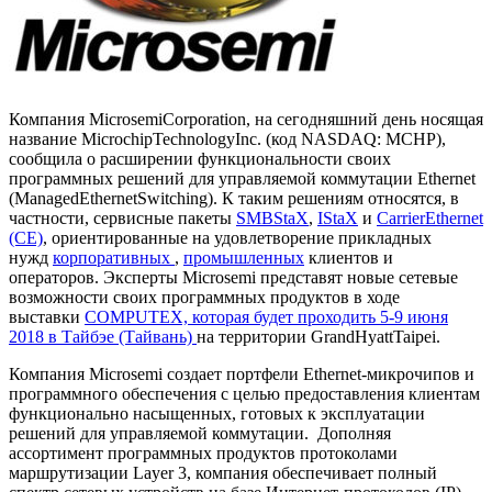
Компания MicrosemiCorporation, на сегодняшний день носящая
название MicrochipTechnologyInc. (код NASDAQ: MCHP),
сообщила о расширении функциональности своих
программных решений для управляемой коммутации Ethernet
(ManagedEthernetSwitching). К таким решениям относятся, в
частности, сервисные пакеты
SMBStaX
,
IStaX
и
CarrierEthernet
(CE)
, ориентированные на удовлетворение прикладных
нужд
корпоративных
,
промышленных
клиентов и
операторов. Эксперты Microsemi представят новые сетевые
возможности своих программных продуктов в ходе
выставки
COMPUTEX, которая будет проходить 5-9 июня
2018 в Тайбэе (Тайвань)
на территории GrandHyattTaipei.
Компания Microsemi создает портфели Ethernet-микрочипов и
программного обеспечения с целью предоставления клиентам
функционально насыщенных, готовых к эксплуатации
решений для управляемой коммутации. Дополняя
ассортимент программных продуктов протоколами
маршрутизации Layer 3, компания обеспечивает полный