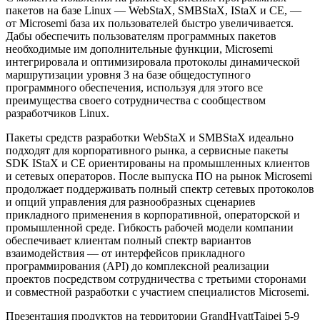
пакетов на базе Linux — WebStaX, SMBStaX, IStaX и CE, —
от Microsemi база их пользователей быстро увеличивается.
Дабы обеспечить пользователям программных пакетов
необходимые им дополнительные функции, Microsemi
интегрировала и оптимизировала протоколы динамической
маршрутизации уровня 3 на базе общедоступного
программного обеспечения, используя для этого все
преимущества своего сотрудничества с сообществом
разработчиков Linux.
Пакеты средств разработки WebStaX и SMBStaX идеально
подходят для корпоративного рынка, а сервисные пакеты
SDK IStaX и CE ориентированы на промышленных клиентов
и сетевых операторов. После выпуска ПО на рынок Microsemi
продолжает поддерживать полный спектр сетевых протоколов
и опций управления для разнообразных сценариев
прикладного применения в корпоративной, операторской и
промышленной среде. Гибкость рабочей модели компании
обеспечивает клиентам полный спектр вариантов
взаимодействия — от интерфейсов прикладного
программирования (API) до комплексной реализации
проектов посредством сотрудничества с третьими сторонами
и совместной разработки с участием специалистов Microsemi.
Презентация продуктов на территории GrandHyattTaipei 5-9