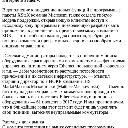
Интернета вещей».
В дополнение к внедрению новых функций в программные
пакеты XStaX команда Microsemi также создала гибкую
модель поддержки, открывающую клиентам доступ к
исходному коду программы и позволяющую разрабатывать
приложения в дополнения к предоставляемому компанией
SDK, — что особенно важно для проектов, требующих
полного комплекта программных средств с разнообразными
опциями управления.
«Сетевые администраторы находятся в постоянном поиске
оборудования с расширенными возможностями — функциями
управления, питанием через Ethernet, повышенной скоростью
и т.д. — дабы удовлетворить растущие потребности
приложений в их сетевой инфраструктуре, — отметил
старший директор по НИОКР компании IHS
MarkitМаттиасМачовински (MatthiasMachowinski). — Именно
поэтому на долю управляемых коммутаторов приходится
большая часть всех поставок Ethernet-коммутационного
оборудования — 61 процент в 2017 году. И мы прогнозируем,
что в ближайшие годы этот сегмент будет лишь укреплять
свои позиции, вытесняя неуправляемые коммутаторы».
Растущая доля рынка
С момента появления на рынке сервисных программных