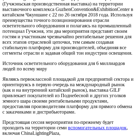
(Гучжэньская производственная выставка) на территории
выставочного комплекса GuzhenConvention&ExhibitionCenter в
китайском Чжуншане с 22 по 26 октября 2018 года. Используя
преимущества точного позиционирования отрасли
осветительного оборудования и полагаясь на промышленный
потенциал Гучжэня, эти два мероприятия представят своим
гостям и участникам чрезвычайно рентабельные решения для
всех этапов отраслевой цепочки, тем самым создавая
стабильную платформу для производителей, объединяя все
сегменты отрасли и задавая общий тон индустрии освещения.
Источник осветительного оборудования для 6 миллиардов
людей по всему миру
Являясь первоклассной площадкой для предприятий сектора и
ориентируясь в первую очередь на международный рынок
(как и на внутренний китайский рынок), выставка GILF
привлекает покупателей из Поднебесной и других уголков
земного шара своими рентабельными продуктами,
предоставляя производителям платформу для прямого обмена
с заказчиками и дистрибьюторами.
Предстоящая сессия мероприятия по-прежнему будет
проходить на территории семи
вспомогательных площадок
,
включая ChinaLightingPlaza,