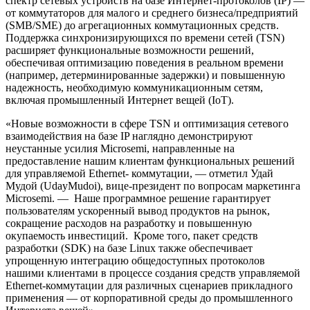
спектр сетевых устройств на базе Интернет-протоколов (IP) —
от коммутаторов для малого и среднего бизнеса/предприятий
(SMB/SME) до агрегационных коммутационных средств.
Поддержка синхронизирующихся по времени сетей (TSN)
расширяет функциональные возможности решений,
обеспечивая оптимизацию поведения в реальном времени
(например, детерминированные задержки) и повышенную
надежность, необходимую коммуникационным сетям,
включая промышленный Интернет вещей (IoT).
«Новые возможности в сфере TSN и оптимизация сетевого
взаимодействия на базе IP наглядно демонстрируют
неустанные усилия Microsemi, направленные на
предоставление нашим клиентам функциональных решений
для управляемой Ethernet- коммутации, — отметил Удай
Мудой (UdayMudoi), вице-президент по вопросам маркетинга
Microsemi. — Наше программное решение гарантирует
пользователям ускоренный вывод продуктов на рынок,
сокращение расходов на разработку и повышенную
окупаемость инвестиций. Кроме того, пакет средств
разработки (SDK) на базе Linux также обеспечивает
упрощенную интеграцию общедоступных протоколов
нашими клиентами в процессе создания средств управляемой
Ethernet-коммутации для различных сценариев прикладного
применения — от корпоративной среды до промышленного