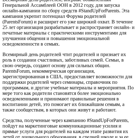
Генеральной Ассамблеей ООН в 2012 году, для запуска
онлайн-кампании по сбору средств #StandUpForParents. Эта
кампания укрепит потенциал Форума родителей
(ParentsForum) и расширит его уже широкий охват. В течение
25 лет организация разрабатывает и распространяет онлайн- и
печатные материалы с практическими инструментами для
улучшения общения и повышения эмоциональной
осведомленности в семьях.
Всемирный день родителей чтит родителей и признает их
роль в создании счастливых, заботливых семей. Семьи, в
свою очередь, создают основу для сильных общин.
ParentsForum, некоммерческая организация,
зарегистрированная в США, предоставляет возможности для
поддержки родителей через семинары, справочник по
программам, и другие учебные материалы и мероприятия. По
мере того как родители становятся более эмоционально
осведомленными и принимают правильные решения в
воспитании детей, этo помогает их ближайшим семьям, а
также сообществам, в которых они живут и работают.
Средства, полученные через кампанию #StandUpForParents,
пойдут на маркетинговые коммуникационные усилия и
прямые услуги для родителей на каждом этапе развития их
детей от дошкольного образования, в средней школе и за ее