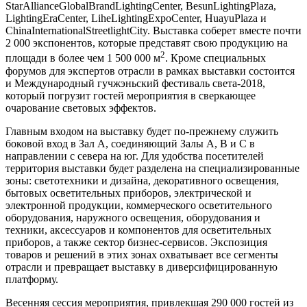
StarAllianceGlobalBrandLightingCenter, BesunLightingPlaza,
LightingEraCenter, LiheLightingExpoCenter, HuayuPlaza и
ChinaInternationalStreetlightCity. Выставка соберет вместе почти
2 000 экспонентов, которые представят свою продукцию на
2
площади в более чем 1 500 000 м
. Кроме специальных
форумов для экспертов отрасли в рамках выставки состоится
и Международный гучжэньский фестиваль света-2018,
который погрузит гостей мероприятия в сверкающее
очарование световых эффектов.
Главным входом на выставку будет по-прежнему служить
боковой вход в Зал А, соединяющий Залы А, В и С в
направлении с севера на юг. Для удобства посетителей
территория выставки будет разделена на специализированные
зоны: светотехники и дизайна, декоративного освещения,
бытовых осветительных приборов, электрической и
электронной продукции, коммерческого осветительного
оборудования, наружного освещения, оборудования и
техники, аксессуаров и компонентов для осветительных
приборов, а также сектор бизнес-сервисов. Экспозиция
товаров и решений в этих зонах охватывает все сегменты
отрасли и превращает выставку в диверсифицированную
платформу.
Весенняя сессия мероприятия, привлекшая 290 000 гостей из