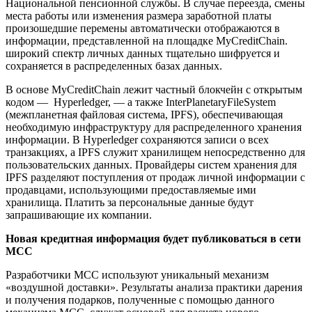
Национальной пенсионной службы. В случае переезда, смены
места работы или изменения размера заработной платы
произошедшие перемены автоматически отображаются в
информации, представленной на площадке MyCreditChain.
широкий спектр личных данных тщательно шифруется и
сохраняется в распределенных базах данных.
В основе MyCreditChain лежит частный блокчейн с открытым
кодом — Hyperledger, — а также InterPlanetaryFileSystem
(межпланетная файловая система, IPFS), обеспечивающая
необходимую инфраструктуру для распределенного хранения
информации. В Hyperledger сохраняются записи о всех
транзакциях, а IPFS служит хранилищем непосредственно для
пользовательских данных. Провайдеры систем хранения для
IPFS разделяют поступления от продаж личной информации с
продавцами, использующими предоставляемые ими
хранилища. Платить за персональные данные будут
запрашивающие их компании.
Новая кредитная информация будет публиковаться в сети
МСС
Разработчики МСС используют уникальный механизм
«воздушной доставки». Результаты анализа практики дарения
и получения подарков, полученные с помощью данного