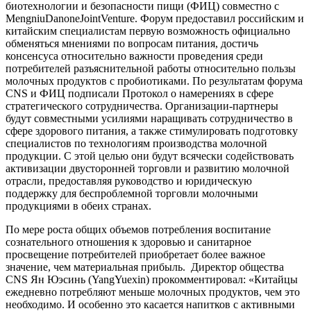
биотехнологии и безопасности пищи (ФИЦ) совместно с
MengniuDanoneJointVenture. Форум предоставил российским и
китайским специалистам первую возможность официально
обменяться мнениями по вопросам питания, достичь
консенсуса относительно важности проведения среди
потребителей разъяснительной работы относительно пользы
молочных продуктов с пробиотиками. По результатам форума
CNS и ФИЦ подписали Протокол о намерениях в сфере
стратегического сотрудничества. Организации-партнеры
будут совместными усилиями наращивать сотрудничество в
сфере здорового питания, а также стимулировать подготовку
специалистов по технологиям производства молочной
продукции. С этой целью они будут всячески содействовать
активизации двусторонней торговли и развитию молочной
отрасли, предоставляя руководство и юридическую
поддержку для беспроблемной торговли молочными
продукциями в обеих странах.
По мере роста общих объемов потребления воспитание
сознательного отношения к здоровью и санитарное
просвещение потребителей приобретает более важное
значение, чем материальная прибыль. Директор общества
CNS Ян Юэсинь (YangYuexin) прокомментировал: «Китайцы
ежедневно потребляют меньше молочных продуктов, чем это
необходимо. И особенно это касается напитков с активными