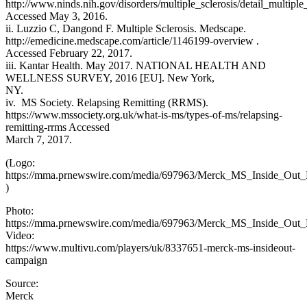
http://www.ninds.nih.gov/disorders/multiple_sclerosis/detail_multiple_
Accessed May 3, 2016.
ii. Luzzio C, Dangond F. Multiple Sclerosis. Medscape.
http://emedicine.medscape.com/article/1146199-overview .
Accessed February 22, 2017.
iii. Kantar Health. May 2017. NATIONAL HEALTH AND
WELLNESS SURVEY, 2016 [EU]. New York,
NY.
iv. MS Society. Relapsing Remitting (RRMS).
https://www.mssociety.org.uk/what-is-ms/types-of-ms/relapsing-
remitting-rrms Accessed
March 7, 2017.
(Logo:
https://mma.prnewswire.com/media/697963/Merck_MS_Inside_Out_
)
Photo:
https://mma.prnewswire.com/media/697963/Merck_MS_Inside_Out_
Video:
https://www.multivu.com/players/uk/8337651-merck-ms-insideout-
campaign
Source:
Merck