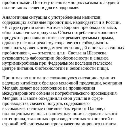
пробиотиками. Поэтому очень важно рассказывать людям о
пользе таких веществ для их здоровья».
Аналогичная ситуация с употреблением напитков,
содержащих активные пробиотики, наблюдается и в России.
«В структуре питания жителей Европы преобладают мясо,
яйца и молочные продукты. Объем потребления молочных
продуктов россиянами отвечает рекомендуемым нормам,
однако у нас по-прежнему сохраняется необходимость
повышать уровень осведомленности людей о пользе активных
пробиотиков», — отметила д.т.н. Светлана Шевелева,
руководитель лаборатории биобезопасности и анализа
нутримикробиома при Федеральном исследовательском
центре питания, биотехнологии и безопасности пищи.
Принимая во внимание сложившуюся ситуацию, один из
ведущих китайских брендов молочной продукции, компания
Mengniu делает все возможное на продвижения
международного обмена и потребительского просвещения.
Mengniu и Danone объединили свои усилия в сфере
производства свежего йогурта, содержащего
высококачественные полезные бактерии от Danone, с
полноценным использованием научно-исследовательского
потенциала, эталонных производственных технологий и
строжайшей системы контроля качества мирового гиганта