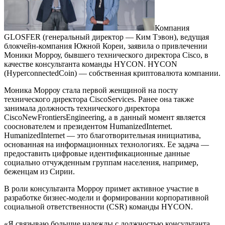
Компания
GLOSFER (генеральный директор — Ким Тэвон), ведущая
блокчейн-компания Южной Кореи, заявила о привлечении
Моники Морроу, бывшего технического директора Cisco, в
качестве консультанта команды HYCON. HYCON
(HyperconnectedCoin) — собственная криптовалюта компании.
Моника Морроу стала первой женщиной на посту
технического директора CiscoServices. Ранее она также
занимала должность технического директора
CiscoNewFrontiersEngineering, а в данный момент является
сооснователем и президентом HumanizedInternet.
HumanizedInternet — это благотворительная инициатива,
основанная на информационных технологиях. Ее задача —
предоставить цифровые идентификационные данные
социально отчужденным группам населения, например,
беженцам из Сирии.
В роли консультанта Морроу примет активное участие в
разработке бизнес-модели и формировании корпоративной
социальной ответственности (CSR) команды HYCON.
«Я связываю большие надежды с должностью консультанта