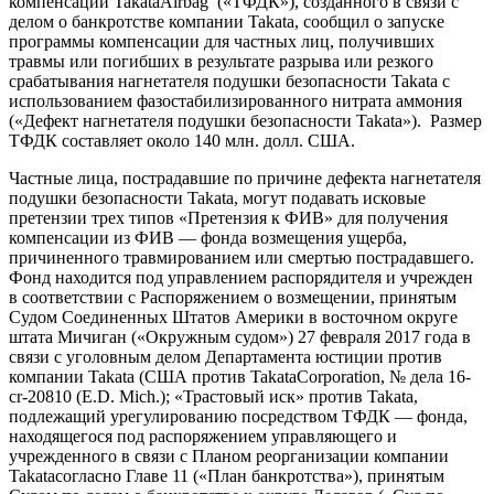
компенсаций TakataAirbag («ТФДК»), созданного в связи с
делом о банкротстве компании Takata, сообщил о запуске
программы компенсации для частных лиц, получивших
травмы или погибших в результате разрыва или резкого
срабатывания нагнетателя подушки безопасности Takata с
использованием фазостабилизированного нитрата аммония
(«Дефект нагнетателя подушки безопасности Takata»). Размер
ТФДК составляет около 140 млн. долл. США.
Частные лица, пострадавшие по причине дефекта нагнетателя
подушки безопасности Takata, могут подавать исковые
претензии трех типов «Претензия к ФИВ» для получения
компенсации из ФИВ — фонда возмещения ущерба,
причиненного травмированием или смертью пострадавшего.
Фонд находится под управлением распорядителя и учрежден
в соответствии с Распоряжением о возмещении, принятым
Судом Соединенных Штатов Америки в восточном округе
штата Мичиган («Окружным судом») 27 февраля 2017 года в
связи с уголовным делом Департамента юстиции против
компании Takata (США против TakataCorporation, № дела 16-
cr-20810 (E.D. Mich.); «Трастовый иск» против Takata,
подлежащий урегулированию посредством ТФДК — фонда,
находящегося под распоряжением управляющего и
учрежденного в связи с Планом реорганизации компании
Takatacогласно Главе 11 («План банкротства»), принятым