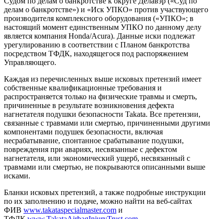
Судом по делам о банкротстве к округе Делавэр («Суд по
делам о банкротстве») и «Иск УПКО» против участвующего
производителя комплексного оборудования («УПКО»; в
настоящий момент единственным УПКО по данному делу
является компания Honda/Acura). Данные иски подлежат
урегулированию в соответствии с Планом банкротства
посредством ТФДК, находящегося под распоряжением
Управляющего.
Каждая из перечисленных выше исковых претензий имеет
собственные квалификационные требования и
распространяется только на физические травмы и смерть,
причиненные в результате возникновения дефекта
нагнетателя подушки безопасности Takata. Все претензии,
связанные с травмами или смертью, причиненными другими
компонентами подушек безопасности, включая
несрабатывание, спонтанное срабатывание подушки,
повреждения при авариях, несвязанные с дефектом
нагнетателя, или экономический ущерб, несвязанный с
травмами или смертью, не покрываются описанными выше
исками.
Бланки исковых претензий, а также подробные инструкции
по их заполнению и подаче, можно найти на веб-сайтах
ФИВ
www.takataspecialmaster.com
и
ТФДК
www.TakataAirbagInjuryTrust.com
.