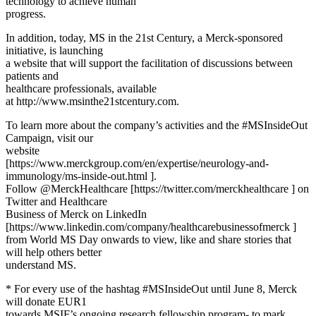
technology to achieve human
progress.
In addition, today, MS in the 21st Century, a Merck-sponsored
initiative, is launching
a website that will support the facilitation of discussions between
patients and
healthcare professionals, available
at http://www.msinthe21stcentury.com.
To learn more about the company’s activities and the #MSInsideOut
Campaign, visit our
website
[https://www.merckgroup.com/en/expertise/neurology-and-
immunology/ms-inside-out.html ].
Follow @MerckHealthcare [https://twitter.com/merckhealthcare ] on
Twitter and Healthcare
Business of Merck on LinkedIn
[https://www.linkedin.com/company/healthcarebusinessofmerck ]
from World MS Day onwards to view, like and share stories that
will help others better
understand MS.
* For every use of the hashtag #MSInsideOut until June 8, Merck
will donate EUR1
towards MSIF’s ongoing research fellowship program- to mark