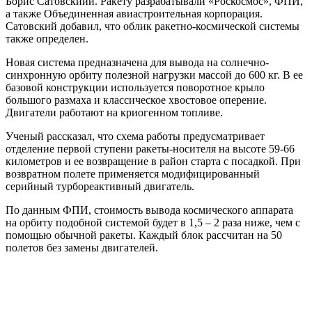
Борис Сатовскиий. Ракету разрабатывали «Роскосмос», ФПИ,
а также Объединенная авиастроительная корпорация.
Сатовский добавил, что облик ракетно-космической системы
также определен.
Новая система предназначена для вывода на солнечно-
синхронную орбиту полезной нагрузки массой до 600 кг. В ее
базовой конструкции используется поворотное крыло
большого размаха и классическое хвостовое оперение.
Двигатели работают на криогенном топливе.
Ученый рассказал, что схема работы предусматривает
отделение первой ступени ракеты-носителя на высоте 59-66
километров и ее возвращение в район старта с посадкой. При
возвратном полете применяется модифицированный
серийный турбореактивный двигатель.
По данным ФПИ, стоимость вывода космического аппарата
на орбиту подобной системой будет в 1,5 – 2 раза ниже, чем с
помощью обычной ракеты. Каждый блок рассчитан на 50
полетов без замены двигателей.