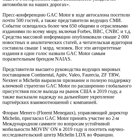
автомобили на наших дорогах».
Пресс-конференцию GAC Motor в ходе автосалона посетили
почти 500 гостей, а также представители ведущих СМИ.
Событие освещалось более чем 650 общими и отраслевыми
изданиями по всему миру, включая Forbes, BBC, CNBC и т.д.
Средства массовой информации опубликовали свыше 2 000
новостных и аналитических статей, а читательская аудитория
составила свыше 1 млрд. человек. Все эти авторитетные
издания в один голос назвали GAC Motor самым
поразительным брендом NAIAS.
Представители высшего руководства ведущих мировых
поставщиков Continental, Aptiv, Valeo, Faurecia, ZF TRW,
Nexteer и Michelin выразили признание и полную поддержку
ключевой стратегии GAC Motor по расширению глобального
присутствия после выхода на рынок США в 2019 году, а
также высказали надежду на дальнейшее укрепление
партнёрских взаимоотношений с компанией.
Флоран Менего (Florent Menegaux), управляющий директор
Michelin, пригласил GAC Motor принять участие во 2-м
Международном саммите по вопросам устойчивой
мобильности MOVIN’ ON в 2019 году и посетить научно-
исследовательский центр Michelin LDX во Франции.