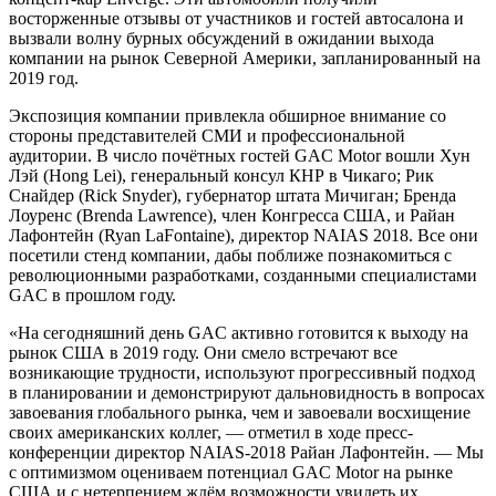
восторженные отзывы от участников и гостей автосалона и
вызвали волну бурных обсуждений в ожидании выхода
компании на рынок Северной Америки, запланированный на
2019 год.
Экспозиция компании привлекла обширное внимание со
стороны представителей СМИ и профессиональной
аудитории. В число почётных гостей GAC Motor вошли Хун
Лэй (Hong Lei), генеральный консул КНР в Чикаго; Рик
Снайдер (Rick Snyder), губернатор штата Мичиган; Бренда
Лоуренс (Brenda Lawrence), член Конгресса США, и Райан
Лафонтейн (Ryan LaFontaine), директор NAIAS 2018. Все они
посетили стенд компании, дабы поближе познакомиться с
революционными разработками, созданными специалистами
GAC в прошлом году.
«На сегодняшний день GAC активно готовится к выходу на
рынок США в 2019 году. Они смело встречают все
возникающие трудности, используют прогрессивный подход
в планировании и демонстрируют дальновидность в вопросах
завоевания глобального рынка, чем и завоевали восхищение
своих американских коллег, — отметил в ходе пресс-
конференции директор NAIAS-2018 Райан Лафонтейн. — Мы
с оптимизмом оцениваем потенциал GAC Motor на рынке
США и с нетерпением ждём возможности увидеть их