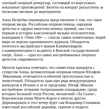
элитный оперный репертуар, состоящий из виртуозных
вокальных произведений. Билеты на концерт раскуплены за
несколько месяцев до мероприятия.
Анна Нетребко перевернула представление о том, что такое
оперная звезда. Российская оперная певица, народная
артистка и лауреат многочисленных премий, она стала
первым в истории классической музыки исполнителем,
вошедшим в «Time-100» — список самых влиятельных людей
мира по версии одноименного журнала. Обладатель
почетного австрийского звания Kammersängerin
(«каммерзенгерин») за работу в Венской государственной
опере, Анна — одна из самых востребованных оперных
артисток современности.
Многие критики отмечают, что совместные концерты с
супругом Анны, великолепным оперным певцом Юсифом
Эйвазовым, отличаются особенной трогательностью и
энергетикой. Обладатель гран-при ряда международных
конкурсов в Италии и за ее пределами, Юсиф Эйвазов
востребован лучшими театральными площадками, среди
которых Большой театр России, миланский «Ла Скала»,
Королевская опера Монте-Карло и многие другие.
Дирижировать в этот вечер будет сам Владимир Спиваков,
известный российский дирижёр, скрипач и педагог.