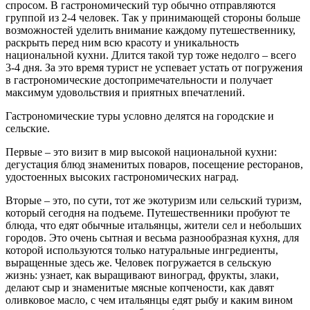
спросом. В гастрономический тур обычно отправляются
группой из 2-4 человек. Так у принимающей стороны больше
возможностей уделить внимание каждому путешественнику,
раскрыть перед ним всю красоту и уникальность
национальной кухни. Длится такой тур тоже недолго – всего
3-4 дня. За это время турист не успевает устать от погружения
в гастрономические достопримечательности и получает
максимум удовольствия и приятных впечатлений.
Гастрономические туры условно делятся на городские и
сельские.
Первые – это визит в мир высокой национальной кухни:
дегустация блюд знаменитых поваров, посещение ресторанов,
удостоенных высоких гастрономических наград.
Вторые – это, по сути, тот же экотуризм или сельский туризм,
который сегодня на подъеме. Путешественники пробуют те
блюда, что едят обычные итальянцы, жители сел и небольших
городов. Это очень сытная и весьма разнообразная кухня, для
которой используются только натуральные ингредиенты,
выращенные здесь же. Человек погружается в сельскую
жизнь: узнает, как выращивают виноград, фрукты, злаки,
делают сыр и знаменитые мясные копчености, как давят
оливковое масло, с чем итальянцы едят рыбу и каким вином