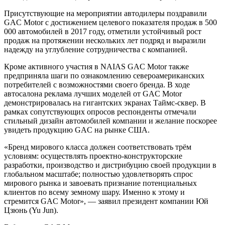
Присутствующие на мероприятии автодилеры поздравили
GAC Motor с достижением целевого показателя продаж в 500
000 автомобилей в 2017 году, отметили устойчивый рост
продаж на протяжении нескольких лет подряд и выразили
надежду на углубление сотрудничества с компанией.
Кроме активного участия в NAIAS GAC Motor также
предприняла шаги по ознакомлению североамериканских
потребителей с возможностями своего бренда. В ходе
автосалона реклама лучших моделей от GAC Motor
демонстрировалась на гигантских экранах Таймс-сквер. В
рамках сопутствующих опросов респонденты отмечали
стильный дизайн автомобилей компании и желание поскорее
увидеть продукцию GAC на рынке США.
«Бренд мирового класса должен соответствовать трём
условиям: осуществлять проектно-конструкторские
разработки, производство и дистрибуцию своей продукции в
глобальном масштабе; полностью удовлетворять спрос
мирового рынка и завоевать признание потенциальных
клиентов по всему земному шару. Именно к этому и
стремится GAC Motor», — заявил президент компании Юй
Цзюнь (Yu Jun).