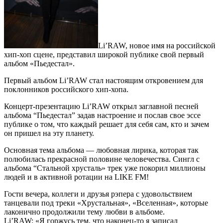
Li’RAW, новое имя на российской
хип-хоп сцене, представил широкой публике свой первый
альбом «Пьедестал».
Первый альбом Li’RAW стал настоящим откровением для
поклонников российского хип-хопа.
Концерт-презентацию Li’RAW открыл заглавной песней
альбома “Пьедестал” задав настроение и послав свое эссе
публике о том, что каждый решает для себя сам, кто и зачем
он пришел на эту планету.
Основная тема альбома — любовная лирика, которая так
полюбилась прекрасной половине человечества. Сингл с
альбома “Стальной хрусталь» трек уже покорил миллионы
людей и в активной ротации на LIKE FM!
Гости вечера, коллеги и друзья рэпера с удовольствием
танцевали под треки «Хрустальная», «Вселенная», которые
лаконично продолжили тему любви в альбоме.
Li’RAW: «Я горжусь тем, что наконец-то я записал