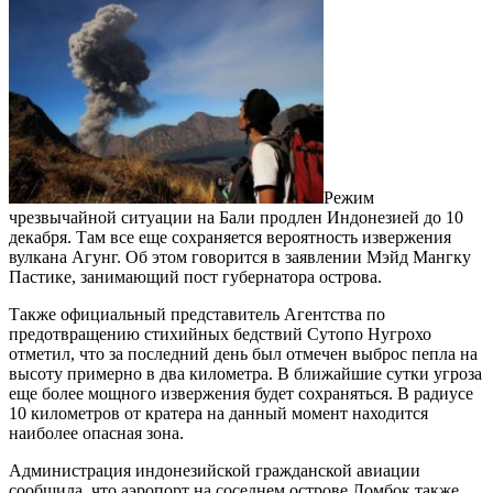
Режим
чрезвычайной ситуации на Бали продлен Индонезией до 10
декабря. Там все еще сохраняется вероятность извержения
вулкана Агунг. Об этом говорится в заявлении Мэйд Мангку
Пастике, занимающий пост губернатора острова.
Также официальный представитель Агентства по
предотвращению стихийных бедствий Сутопо Нугрохо
отметил, что за последний день был отмечен выброс пепла на
высоту примерно в два километра. В ближайшие сутки угроза
еще более мощного извержения будет сохраняться. В радиусе
10 километров от кратера на данный момент находится
наиболее опасная зона.
Администрация индонезийской гражданской авиации
сообщила, что аэропорт на соседнем острове Ломбок также