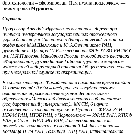
биотехнологий – сформирован. Нам нужна поддержка», —
резюмировал
Мурашев
.
Справка:
Профессор Аркадий Мурашев, заместитель директора
Филиала Федерального государственного бюджетного
учреждения науки Института биоорганической химии им.
академиков М.М.Шемякина и Ю.А.Овчинникова РАН,
руководитель Центра GLP-исследований ФГБОУ ВО РНИМУ
им. Н.И.Пирогова Минздрава России, руководитель кластера
«Фармдолина», руководитель Рабочей группы по вопросам
надлежащей лабораторной практики Общественного совета
при Федеральной службе по аккредитации.
В состав кластера «Фармдолина» в настоящее время входит
11 организаций: ВУЗы – Федеральное государственное
автономное образовательное учреждение высшего
образования «Московский физико-технический институт
(государственный университет)» МФТИ, 6 научно
исследовательских институтов: в Пущино — ФИБХ РАН,
ИБФМ РАН, ИТЭБ РАН, в Черноголовке — ИФАБ РАН, ИПХФ
РАН, в Сочи – НИИ МП РАН, 2 аккредитованные на
проведение клинических исследований 1-4 фаз клиники —
Больница НЦЧ РАН, Больница ПНЦ РАН, испытательная