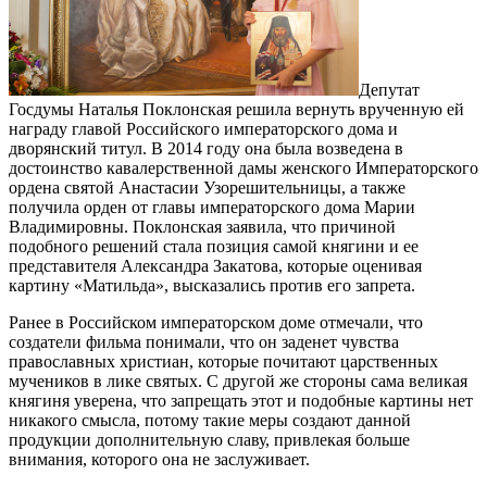
Депутат
Госдумы Наталья Поклонская решила вернуть врученную ей
награду главой Российского императорского дома и
дворянский титул. В 2014 году она была возведена в
достоинство кавалерственной дамы женского Императорского
ордена святой Анастасии Узорешительницы, а также
получила орден от главы императорского дома Марии
Владимировны. Поклонская заявила, что причиной
подобного решений стала позиция самой княгини и ее
представителя Александра Закатова, которые оценивая
картину «Матильда», высказались против его запрета.
Ранее в Российском императорском доме отмечали, что
создатели фильма понимали, что он заденет чувства
православных христиан, которые почитают царственных
мучеников в лике святых. С другой же стороны сама великая
княгиня уверена, что запрещать этот и подобные картины нет
никакого смысла, потому такие меры создают данной
продукции дополнительную славу, привлекая больше
внимания, которого она не заслуживает.