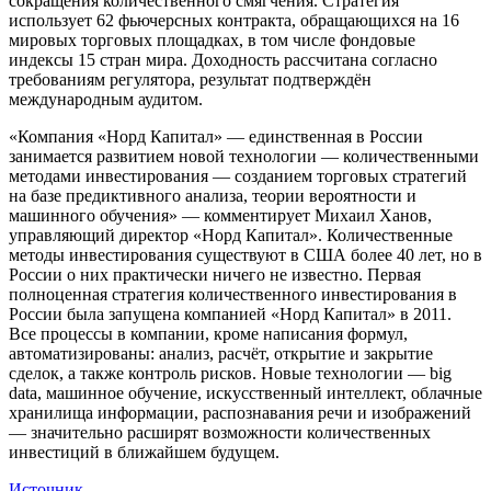
сокращения количественного смягчения. Стратегия
использует 62 фьючерсных контракта, обращающихся на 16
мировых торговых площадках, в том числе фондовые
индексы 15 стран мира. Доходность рассчитана согласно
требованиям регулятора, результат подтверждён
международным аудитом.
«Компания «Норд Капитал» — единственная в России
занимается развитием новой технологии — количественными
методами инвестирования — созданием торговых стратегий
на базе предиктивного анализа, теории вероятности и
машинного обучения» — комментирует Михаил Ханов,
управляющий директор «Норд Капитал». Количественные
методы инвестирования существуют в США более 40 лет, но в
России о них практически ничего не известно. Первая
полноценная стратегия количественного инвестирования в
России была запущена компанией «Норд Капитал» в 2011.
Все процессы в компании, кроме написания формул,
автоматизированы: анализ, расчёт, открытие и закрытие
сделок, а также контроль рисков. Новые технологии — big
data, машинное обучение, искусственный интеллект, облачные
хранилища информации, распознавания речи и изображений
— значительно расширят возможности количественных
инвестиций в ближайшем будущем.
Источник