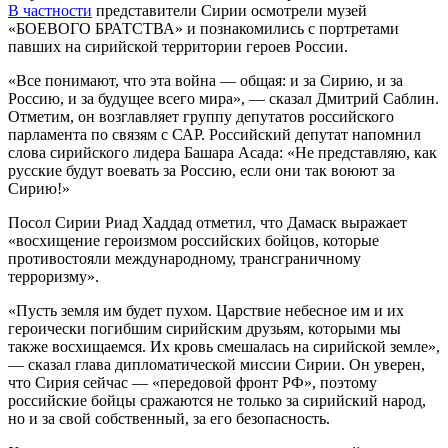
В частности
представители Сирии осмотрели музей
«БОЕВОГО БРАТСТВА» и познакомились с портретами
павших на сирийской территории героев России.
«Все понимают, что эта война — общая: и за Сирию, и за
Россию, и за будущее всего мира», — сказал Дмитрий Саблин.
Отметим, он возглавляет группу депутатов российского
парламента по связям с САР. Российский депутат напомнил
слова сирийского лидера Башара Асада: «Не представляю, как
русские будут воевать за Россию, если они так воюют за
Сирию!»
Посол Сирии Риад Хаддад отметил, что Дамаск выражает
«восхищение героизмом российских бойцов, которые
противостояли международному, трансграничному
терроризму».
«Пусть земля им будет пухом. Царствие небесное им и их
героически погибшим сирийским друзьям, которыми мы
также восхищаемся. Их кровь смешалась на сирийской земле»,
— сказал глава дипломатической миссии Сирии. Он уверен,
что Сирия сейчас — «передовой фронт РФ», поэтому
российские бойцы сражаются не только за сирийский народ,
но и за свой собственный, за его безопасность.