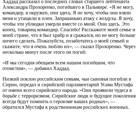
Хаддад рассказал о последних словах старшего лейтенанта
Александра Прохоренко, погибшего в Пальмире. «Я не могу,
командир, я окружен, они здесь. Я не хочу, чтобы они взяли
меня и утащили в плен. Запрашиваю атаку с воздуха. Я хочу,
чтобы эти ублюдки умерли вместе со мной. Они здесь. Это
конец, товарищ командир. Спасибо! Расскажите моей семье и
моей стране, что я был храбр и я сражался, но не могу больше
ничего сделать. Пожалуйста, позаботьтесь о моей семьей и
скажите, что я очень люблю их», — сказал Прохоренко. Через
несколько минут после этого он погиб.
«И мы сегодня обещаем всем нашим погибшим, что
отомстим», — добавил Хаддад.
Низкий поклон российским семьям, чьи сыновья погибли в
Сирии, передал и сирийский парламентарий Усама Мустафа
от имени всего сирийского народа. «Они проявили чудеса в
борьбе с терроризмом. Сирийские люди и будущие поколения
всегда будут помнить о героизме ваших родных», —
обратился Мустафа к родственникам российских военных.