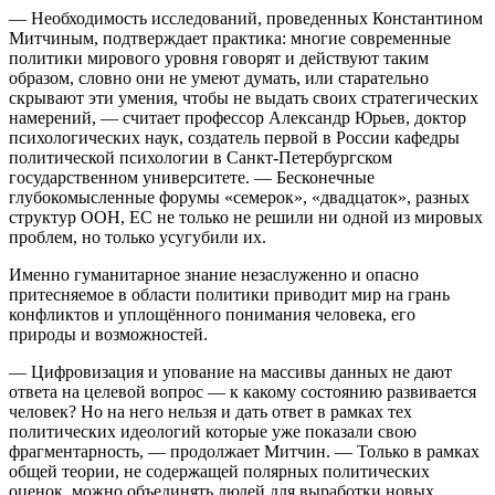
— Необходимость исследований, проведенных Константином
Митчиным, подтверждает практика: многие современные
политики мирового уровня говорят и действуют таким
образом, словно они не умеют думать, или старательно
скрывают эти умения, чтобы не выдать своих стратегических
намерений, — считает профессор Александр Юрьев, доктор
психологических наук, создатель первой в России кафедры
политической психологии в Санкт-Петербургском
государственном университете. — Бесконечные
глубокомысленные форумы «семерок», «двадцаток», разных
структур ООН, ЕС не только не решили ни одной из мировых
проблем, но только усугубили их.
Именно гуманитарное знание незаслуженно и опасно
притесняемое в области политики приводит мир на грань
конфликтов и уплощённого понимания человека, его
природы и возможностей.
— Цифровизация и упование на массивы данных не дают
ответа на целевой вопрос — к какому состоянию развивается
человек? Но на него нельзя и дать ответ в рамках тех
политических идеологий которые уже показали свою
фрагментарность, — продолжает Митчин. — Только в рамках
общей теории, не содержащей полярных политических
оценок, можно объединять людей для выработки новых