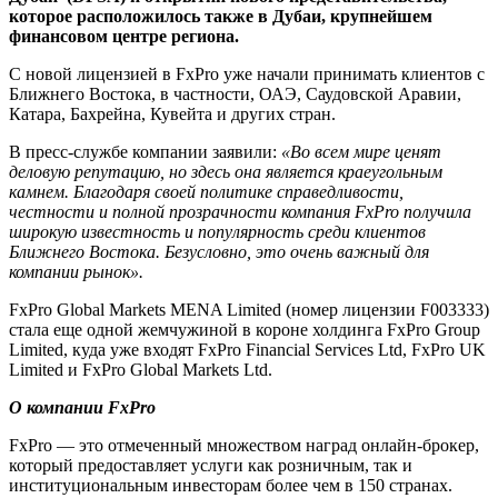
которое расположилось также в Дубаи, крупнейшем
финансовом центре региона.
С новой лицензией в FxPro уже начали принимать клиентов с
Ближнего Востока, в частности, ОАЭ, Саудовской Аравии,
Катара, Бахрейна, Кувейта и других стран.
В пресс-службе компании заявили:
«Во всем мире ценят
деловую репутацию, но здесь она является краеугольным
камнем. Благодаря своей политике справедливости,
честности и полной прозрачности компания FxPro получила
широкую известность и популярность среди клиентов
Ближнего Востока. Безусловно, это очень важный для
компании рынок».
FxPro Global Markets MENA Limited (номер лицензии F003333)
стала еще одной жемчужиной в короне холдинга FxPro Group
Limited, куда уже входят FxPro Financial Services Ltd, FxPro UK
Limited и FxPro Global Markets Ltd.
О компании FxPro
FxPro — это отмеченный множеством наград онлайн-брокер,
который предоставляет услуги как розничным, так и
институциональным инвесторам более чем в 150 странах.