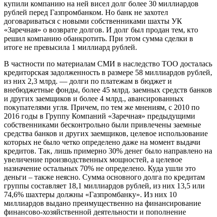
купили компанию на ней висел долг более 30 миллиардов
рублей перед Газпромбанком. Но банк не захотел
договариваться с новыми собственниками шахты УК
«Заречная» о возврате долгов. И долг был продан тем, кто
решил компанию обанкротить. При этом сумма сделки в
итоге не превысила 1 миллиард рублей.
В частности по материалам СМИ в наследство ТОО досталась
кредиторская задолженность в размере 58 миллиардов рублей,
из них 2,3 млрд. — долги по платежам в бюджет и
внебюджетные фонды, более 45 млрд. заемных средств банков
и других заемщиков и более 4 млрд., авансированных
покупателями угля. Причем, по тем же мнениям, с 2010 по
2016 годы в Группу Компаний «Заречная» предыдущими
собственниками бесконтрольно были привлечены заемные
средства банков и других заемщиков, целевое использование
которых не было четко определено даже на момент выдачи
кредитов. Так, лишь примерно 30% денег было направлено на
увеличение производственных мощностей, а целевое
назначение остальных 70% не определено. Куда ушли это
деньги – также неясно. Сумма основного долга по кредитам
группы составляет 18,1 миллиардов рублей, из них 13,5 или
74,6% шахтеры должны «Газпромбанку». Из них 10
миллиардов выдано преимущественно на финансирование
финансово-хозяйственной деятельности и пополнение