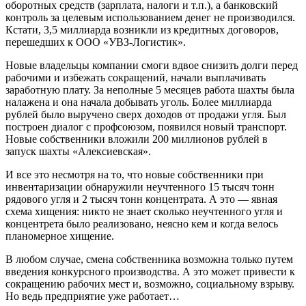
оборотных средств (зарплата, налоги и т.п.), а банковский
контроль за целевым использованием денег не производился.
Кстати, 3,5 миллиарда возникли из кредитных договоров,
перешедших к ООО «УВЗ-Логистик».
Новые владельцы компании смоги вдвое снизить долги перед
рабочими и избежать сокращений, начали выплачивать
заработную плату. За неполные 5 месяцев работа шахты была
налажена и она начала добывать уголь. Более миллиарда
рублей было выручено сверх доходов от продажи угля. Был
построен диалог с профсоюзом, появился новый транспорт.
Новые собственники вложили 200 миллионов рублей в
запуск шахты «Алексиевская».
И все это несмотря на то, что новые собственники при
инвентаризации обнаружили неучтенного 15 тысяч тонн
рядового угля и 2 тысяч тонн концентрата. А это — явная
схема хищения: никто не знает сколько неучтенного угля и
концентрета было реализовано, неясно кем и когда велось
планомерное хищение.
В любом случае, смена собственника возможна только путем
введения конкурсного производства. А это может привести к
сокращению рабочих мест и, возможно, социальному взрыву.
Но ведь предприятие уже работает…