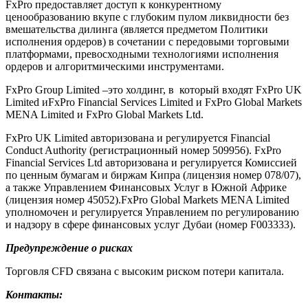
FxPro предоставляет доступ к конкурентному
ценообразованию вкупе с глубоким пулом ликвидности без
вмешательства дилинга (является предметом Политики
исполнения ордеров) в сочетании с передовыми торговыми
платформами, превосходными технологиями исполнения
ордеров и алгоритмическими инструментами.
FxPro Group Limited –это холдинг, в который входят FxPro UK
Limited иFxPro Financial Services Limited и FxPro Global Markets
MENA Limited и FxPro Global Markets Ltd.
FxPro UK Limited авторизована и регулируется Financial
Conduct Authority (регистрационный номер 509956). FxPro
Financial Services Ltd авторизована и регулируется Комиссией
по ценным бумагам и биржам Кипра (лицензия номер 078/07),
а также Управлением Финансовых Услуг в Южной Африке
(лицензия номер 45052).FxPro Global Markets MENA Limited
уполномочен и регулируется Управлением по регулированию
и надзору в сфере финансовых услуг Дубаи (номер F003333).
Предупреждение о рисках
Торговля CFD связана с высоким риском потери капитала.
Контакты: