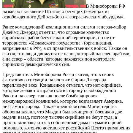
В Минобороны РФ
называют заявление Штатов о бегущих беженцах из
освобожденного Дейр-эз-Зора «географическим абсурдом».
Ранее командующий коалиционными силами генерал-майор
Джеймс Джеррад отметил, что огромное количество
сирийских арабов бегут с данной территории, но не от
террористов «Исламского государства» (организация,
запрещенная в РФ), а от правительственных войск. Также он
сказал, что люди движутся не на юг, который населен арабами,
а на север – области, которые находятся под контролем
сирийских демократических сил.
Представитель Минобороны Росси сказал, что в своих
фантазиях о ситуации на востоке Сирии Джеррард
переплюнул всех. Конашенков отметил, что нет сирийцев,
которые желают отправиться в сторону освобожденной
Раккии на север, так как после бомбардировок
международной коалицией, которую возглавляет Америка,
нет самого города. Также представитель Министерства
обороны заявил, что Маядин был зачищен от боевиков две
недели назад, поэтому тысячи сирийцев не бегут туда, а
просто возвращаются в собственные дома с гуманитарной
помощью, которую доставляет российский Центр примирения