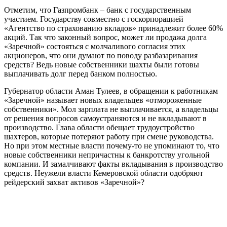
Отметим, что Газпромбанк – банк с государственным
участием. Государству совместно с госкорпорацией
«Агентство по страхованию вкладов» принадлежит более 60%
акций. Так что законный вопрос, может ли продажа долга
«Заречной» состояться с молчаливого согласия этих
акционеров, что они думают по поводу разбазаривания
средств? Ведь новые собственники шахты были готовы
выплачивать долг перед банком полностью.
Губернатор области Аман Тулеев, в обращении к работникам
«Заречной» называет новых владельцев «отмороженные
собственники». Мол зарплата не выплачивается, а владельцы
от решения вопросов самоустраняются и не вкладывают в
производство. Глава области обещает трудоустройство
шахтеров, которые потеряют работу при смене руководства.
Но при этом местные власти почему-то не упоминают то, что
новые собственники непричастны к банкротству угольной
компании. И замалчивают факты вкладывания в производство
средств. Неужели власти Кемеровской области одобряют
рейдерский захват активов «Заречной»?