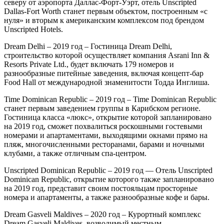
северу от аэропорта Даллас-Форт-Уэрт, отель Unscripted
Dallas-Fort Worth станет первым объектом, построенным «с
нуля» и вторым к американским комплексом под брендом
Unscripted Hotels.
Dream Delhi – 2019 год – Гостиница Dream Delhi,
строительство которой осуществляет компания Asrani Inn &
Resorts Private Ltd., будет включать 179 номеров и
разнообразные питейные заведения, включая концепт-бар
Food Hall от международной знаменитости Тодда Инглиша.
Time Dominican Republic – 2019 год – Time Dominican Republic
станет первым заведением группы в Карибском регионе.
Гостиница класса «люкс», открытие которой запланировано
на 2019 год, сможет похвалиться роскошными гостевыми
номерами и апартаментами, выходящими окнами прямо на
пляж, многочисленными ресторанами, барами и ночными
клубами, а также отличным спа-центром.
Unscripted Dominican Republic – 2019 год — Отель Unscripted
Dominican Republic, открытие которого также запланировано
на 2019 год, представит своим постояльцам просторные
номера и апартаменты, а также разнообразные кофе и бары.
Dream Gasveli Maldives – 2020 год – Курортный комплекс
Dream Gasveli Maldives, возводимый местным