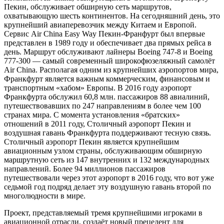
Пекин, обслуживает обширную сеть маршрутов,
охватывающую шесть континентов. На сегодняшний день, это
крупнейший авиаперевозчик между Китаем и Европой.
Сервис Air China Easy Way Пекин-Франфурт был впервые
представлен в 1989 году и обеспечивает два прямых рейса в
день. Маршрут обслуживают лайнеры Boeing 747-8 и Boeing
777-300 — самый современный широкофюзеляжный самолёт
Air China. Располагая одним из крупнейших аэропортов мира,
Франкфурт является важным коммерческим, финансовым и
транспортным «хабом» Европы. В 2016 году аэропорт
Франкфурта обслужил 60,8 млн. пассажиров 88 авиалиний,
путешествовавших по 247 направлениям в более чем 100
странах мира. С момента установления «братских»
отношений в 2011 году, Столичный аэропорт Пекин и
воздушная гавань Франкфурта поддерживают тесную связь.
Столичный аэропорт Пекин является крупнейшим
авиационным узлом страны, обслуживающим обширную
маршрутную сеть из 147 внутренних и 132 международных
направлений. Более 94 миллионов пассажиров
путешествовали через этот аэропорт в 2016 году, что вот уже
седьмой год подряд делает эту воздушную гавань второй по
многолюдности в мире.
Проект, представляемый тремя крупнейшими игроками в
авиационной отрасли, создаёт новый прецедент для