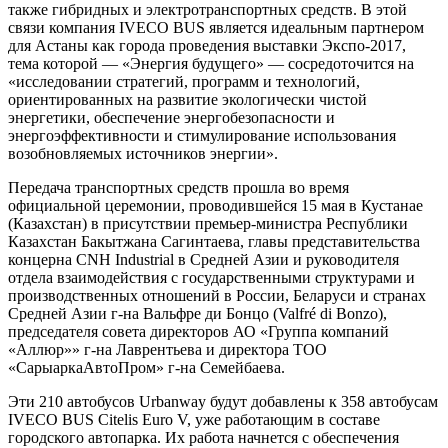
также гибридных и электротранспортных средств. В этой
связи компания IVECO BUS является идеальным партнером
для Астаны как города проведения выставки Экспо-2017,
тема которой ― «Энергия будущего» ― сосредоточится на
«исследовании стратегий, программ и технологий,
ориентированных на развитие экологически чистой
энергетики, обеспечение энергобезопасности и
энергоэффективности и стимулирование использования
возобновляемых источников энергии».
Передача транспортных средств прошла во время
официальной церемонии, проводившейся 15 мая в Кустанае
(Казахстан) в присутствии премьер-министра Республики
Казахстан Бакытжана Сагинтаева, главы представительства
концерна CNH Industrial в Средней Азии и руководителя
отдела взаимодействия с государственными структурами и
производственных отношений в России, Беларуси и странах
Средней Азии г-на Вальфре ди Бонцо (Valfré di Bonzo),
председателя совета директоров АО «Группа компаний
«Аллюр»» г-на Лаврентьева и директора ТОО
«СарыаркаАвтоПром» г-на Семейбаева.
Эти 210 автобусов Urbanway будут добавлены к 358 автобусам
IVECO BUS Citelis Euro V, уже работающим в составе
городского автопарка. Их работа начнется с обеспечения