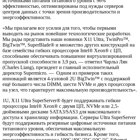
источниками питания титанового уровня с 96%
эффективностью, оптимизированы под нужды серверов
центров данных с точки зрения производительности и
энергоэффективности.
«Мы прилагаем все усилия для того, чтобы первыми
выводить на рынок новейшие технологические разработки.
Мы рады представить наши новинки X11 Ultra, TwinPro™,
BigTwin™, SuperBlade® и множество других конструкций на
базе семейства гибких процессоров Intel® Xeon® с ЦП,
способными обеспечивать повышение виртуализированной
пропускной способности в 3,9 раз, — отметил Чарльз Лян
(Charles Liang), президент и главный исполнительный
директор Supermicro. — Одним из примеров таких
инноваций является 4-узловой 2U BigTwin™ с поддержкой
ещё большего числа DIMM, шести NVMe и двух процессоров
на узел, что гарантирует максимальную производительность».
1U, X11 Ultra SuperServer® будет поддерживать гибкие
процессоры Intel® Xeon® с двумя ЦП, NVMe или 2,5-
дюймовыми дисками SATA3/SAS3 для максимального
доступа к хранилищу информации. Серверы Ultra SuperServer
будут поддерживать резервные цифровые источники питания
титанового уровня, обеспечивая максимальную
энергоэффективность и гибкость бизнеса. Кроме того,
предусмотрена поддержка 100G/40G/25G/10G/1G Ethernet,