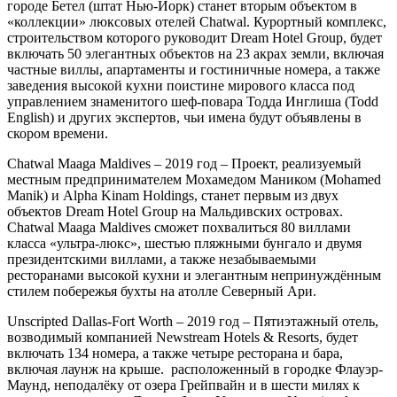
городе Бетел (штат Нью-Йорк) станет вторым объектом в
«коллекции» люксовых отелей Chatwal. Курортный комплекс,
строительством которого руководит Dream Hotel Group, будет
включать 50 элегантных объектов на 23 акрах земли, включая
частные виллы, апартаменты и гостиничные номера, а также
заведения высокой кухни поистине мирового класса под
управлением знаменитого шеф-повара Тодда Инглиша (Todd
English) и других экспертов, чьи имена будут объявлены в
скором времени.
Chatwal Maaga Maldives – 2019 год – Проект, реализуемый
местным предпринимателем Мохамедом Маником (Mohamed
Manik) и Alpha Kinam Holdings, станет первым из двух
объектов Dream Hotel Group на Мальдивских островах.
Chatwal Maaga Maldives сможет похвалиться 80 виллами
класса «ультра-люкс», шестью пляжными бунгало и двумя
президентскими виллами, а также незабываемыми
ресторанами высокой кухни и элегантным непринуждённым
стилем побережья бухты на атолле Северный Ари.
Unscripted Dallas-Fort Worth – 2019 год – Пятиэтажный отель,
возводимый компанией Newstream Hotels & Resorts, будет
включать 134 номера, а также четыре ресторана и бара,
включая лаунж на крыше. расположенный в городке Флауэр-
Маунд, неподалёку от озера Грейпвайн и в шести милях к