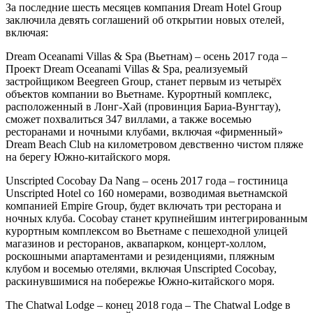
За последние шесть месяцев компания Dream Hotel Group
заключила девять соглашений об открытии новых отелей,
включая:
Dream Oceanami Villas & Spa (Вьетнам) – осень 2017 года –
Проект Dream Oceanami Villas & Spa, реализуемый
застройщиком Beegreen Group, станет первым из четырёх
объектов компании во Вьетнаме. Курортный комплекс,
расположенный в Лонг-Хай (провинция Бариа-Вунгтау),
сможет похвалиться 347 виллами, а также восемью
ресторанами и ночными клубами, включая «фирменный»
Dream Beach Club на километровом девственно чистом пляже
на берегу Южно-китайского моря.
Unscripted Cocobay Da Nang – осень 2017 года – гостиница
Unscripted Hotel со 160 номерами, возводимая вьетнамской
компанией Empire Group, будет включать три ресторана и
ночных клуба. Cocobay станет крупнейшим интегрированным
курортным комплексом во Вьетнаме с пешеходной улицей
магазинов и ресторанов, аквапарком, концерт-холлом,
роскошными апартаментами и резиденциями, пляжным
клубом и восемью отелями, включая Unscripted Cocobay,
раскинувшимися на побережье Южно-китайского моря.
The Chatwal Lodge – конец 2018 года – The Chatwal Lodge в