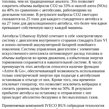
топлива, чем их традиционные аналоги. Это позволяет
сократить объемы выбросов CO2 на 33% и окисей азота (NOx)
на 40% по сравнению с автобусами, работающими на
дизельном топливе. В результате выбросы CO2 ежегодно
снижаются на 25 тонн для каждого стандартного автобуса и
на 27 тонн для двухсекционного автобуса, что более чем вдвое
превышает собственную массу каждой машины.
Автобусы Urbanway Hybrid сочетают в себе электротяговую
систему с двигателем внутреннего сгорания стандарта Euro VI
и ионно-литиевой аккумуляторной батареей новейшего
поколения. Система управления двигателем с элементами
искусственного интеллекта оптимизирует расход топлива и
объемы выбросов во время движения, а избыточная энергия
торможения сохраняется в накопительной системе. К числу
преимуществ этих автобусов относится наличие функции
«Arrive & Go», обеспечивающей возможность использования
только электрической энергии при подъезде к автобусным
остановкам и отъезде от них. Кроме того, она временно
отключает генератор, что позволяет исключить вибрации и
снизить уровень шума более чем на 50%. В результате
прибытие автобуса на остановку и отправление с нее
происходит абсолютно бесшумно и без выхлопных газов.
Применяемая компанией IVECO BUS гибридная технология