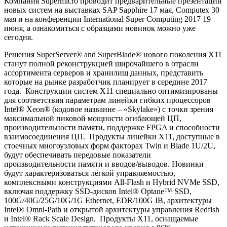
Компания Supermicro проводит предварительные презентации
новых систем на выставках SAP Sapphire 17 мая, Computex 30
мая и на конференции International Super Computing 2017 19
июня, а ознакомиться с образцами новинок можно уже
сегодня.
Решения SuperServer® and SuperBlade® нового поколения Х11
станут полной реконструкцией широчайшего в отрасли
ассортимента серверов и хранилищ данных, представить
которые на рынке разработчик планирует в середине 2017
года. Конструкции систем Х11 специально оптимизированы
для соответствия параметрам линейки гибких процессоров
Intel® Xeon® (кодовое название – «Skylake») с точки зрения
максимальной пиковой мощности огибающей ЦП,
производительности памяти, поддержке FPGA и способности
взаимосоединения ЦП. Продукты линейки Х11, доступные в
стоечных многоузловых форм факторах Twin и Blade 1U/2U,
будут обеспечивать передовые показатели
производительности памяти и вводов/выводов. Новинки
будут характеризоваться лёгкой управляемостью,
комплексными конструкциями All-Flash и Hybrid NVMe SSD,
включая поддержку SSD-дисков Intel® Optane™ SSD,
100G/40G/25G/10G/1G Ethernet, EDR/100G IB, архитектуры
Intel® Omni-Path и открытой архитектуры управления Redfish
и Intel® Rack Scale Design. Продукты Х11, оснащаемые