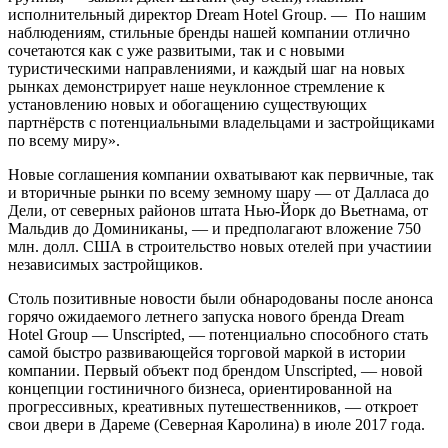
исполнительный директор Dream Hotel Group. — По нашим
наблюдениям, стильные бренды нашей компании отлично
сочетаются как с уже развитыми, так и с новыми
туристическими направлениями, и каждый шаг на новых
рынках демонстрирует наше неуклонное стремление к
установлению новых и обогащению существующих
партнёрств с потенциальными владельцами и застройщиками
по всему миру».
Новые соглашения компании охватывают как первичные, так
и вторичные рынки по всему земному шару — от Далласа до
Дели, от северных районов штата Нью-Йорк до Вьетнама, от
Мальдив до Доминиканы, — и предполагают вложение 750
млн. долл. США в строительство новых отелей при участиии
независимых застройщиков.
Столь позитивные новости были обнародованы после анонса
горячо ожидаемого летнего запуска нового бренда Dream
Hotel Group — Unscripted, — потенциально способного стать
самой быстро развивающейся торговой маркой в истории
компании. Первый объект под брендом Unscripted, — новой
концепции гостиничного бизнеса, ориентированной на
прогрессивных, креативных путешественников, — откроет
свои двери в Дареме (Северная Каролина) в июле 2017 года.