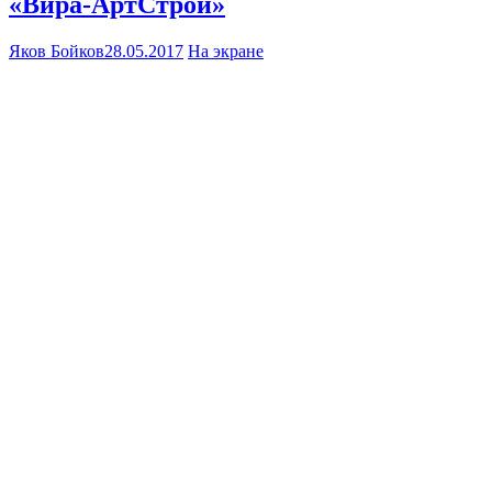
«Вира-АртСтрой»
Яков Бойков
28.05.2017
На экране