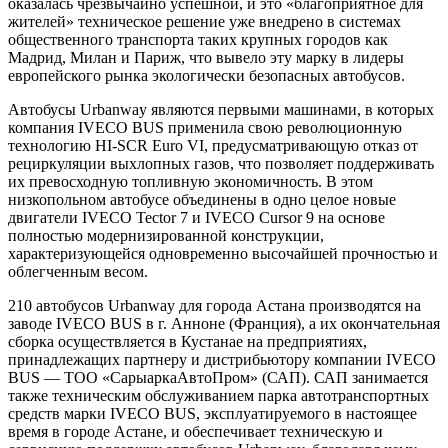
оказалась чрезвычайно успешной, и это «благоприятное для
жителей» техническое решение уже внедрено в системах
общественного транспорта таких крупных городов как
Мадрид, Милан и Париж, что вывело эту марку в лидеры
европейского рынка экологически безопасных автобусов.
Автобусы Urbanway являются первыми машинами, в которых
компания IVECO BUS применила свою революционную
технологию HI-SCR Euro VI, предусматривающую отказ от
рециркуляции выхлопных газов, что позволяет поддерживать
их превосходную топливную экономичность. В этом
низкопольном автобусе объединены в одно целое новые
двигатели IVECO Tector 7 и IVECO Cursor 9 на основе
полностью модернизированной конструкции,
характеризующейся одновременно высочайшей прочностью и
облегченным весом.
210 автобусов Urbanway для города Астана производятся на
заводе IVECO BUS в г. Анноне (Франция), а их окончательная
сборка осуществляется в Кустанае на предприятиях,
принадлежащих партнеру и дистрибьютору компании IVECO
BUS ― ТОО «СарыаркаАвтоПром» (САП). САП занимается
также техническим обслуживанием парка автотранспортных
средств марки IVECO BUS, эксплуатируемого в настоящее
время в городе Астане, и обеспечивает техническую и