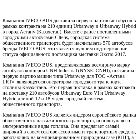
Компания IVECO BUS доставила первую партию автобусов в
рамках контракта на 210 единиц Urbanway и Urbanway Hybrid
в город Астану (Казахстан). Вместе с ранее поставленными
городскими автобусами CItelis, городская система
общественного транспорта будет насчитывать 570 автобусов
бренда IVECO BUS, что является лучшим подтверждение
статуса официального поставщика выставки Экспо-2017.
Компания IVECO BUS, представляющая всемирную марку
автобусов концерна CNH Industrial (NYSE: CNHI), поставила
первую партию машин типа Urbanway для ТОО «Астана
LRT», являющегося оператором городского транспорта
столицы Казахстана. Это первая поставка в рамках контракта
на поставку 210 автобусов Urbanway Euro VI и Urbanway
Hybrid длиной 12 и 18 м для городской системы
общественного транспорта.
Компания IVECO BUS является лидером европейского рынка
общественного пассажирского транспорта, использующего
альтернативные виды топлива. Она предлагает самый
широкий в своем секторе ассортимент транспортных средств,
работающих на компримированном природном газе (КПГ), а