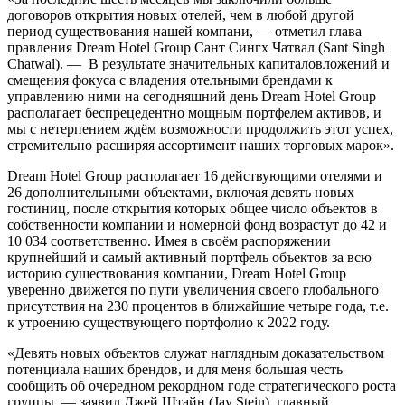
договоров открытия новых отелей, чем в любой другой
период существования нашей компани, — отметил глава
правления Dream Hotel Group Сант Сингх Чатвал (Sant Singh
Chatwal). — В результате значительных капиталовложений и
смещения фокуса с владения отельными брендами к
управлению ними на сегодняшний день Dream Hotel Group
располагает беспрецедентно мощным портфелем активов, и
мы с нетерпением ждём возможности продолжить этот успех,
стремительно расширяя ассортимент наших торговых марок».
Dream Hotel Group располагает 16 действующими отелями и
26 дополнительными объектами, включая девять новых
гостиниц, после открытия которых общее число объектов в
собственности компании и номерной фонд возрастут до 42 и
10 034 соответственно. Имея в своём распоряжении
крупнейший и самый активный портфель объектов за всю
историю существования компании, Dream Hotel Group
уверенно движется по пути увеличения своего глобального
присутствия на 230 процентов в ближайшие четыре года, т.е.
к утроению существующего портфолио к 2022 году.
«Девять новых объектов служат наглядным доказательством
потенциала наших брендов, и для меня большая честь
сообщить об очередном рекордном годе стратегического роста
группы, — заявил Джей Штайн (Jay Stein), главный