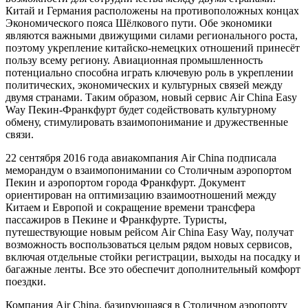
Китай и Германия расположены на противоположных концах
Экономического пояса Шёлкового пути. Обе экономики
являются важными движущими силами регионального роста,
поэтому укрепление китайско-немецких отношений принесёт
пользу всему региону. Авиационная промышленность
потенциально способна играть ключевую роль в укреплении
политических, экономических и культурных связей между
двумя странами. Таким образом, новый сервис Air China Easy
Way Пекин-Франкфурт будет содействовать культурному
обмену, стимулировать взаимопонимание и дружественные
связи.
22 сентября 2016 года авиакомпания Air China подписала
меморандум о взаимопонимании со Столичным аэропортом
Пекин и аэропортом города Франкфурт. Документ
ориентирован на оптимизацию взаимоотношений между
Китаем и Европой и сокращение времени трансфера
пассажиров в Пекине и Франкфурте. Туристы,
путешествующие новым рейсом Air China Easy Way, получат
возможность воспользоваться целым рядом новых сервисов,
включая отдельные стойки регистрации, выходы на посадку и
багажные ленты. Все это обеспечит дополнительный комфорт
поездки.
Компания Air China, базирующаяся в Столичном аэропорту