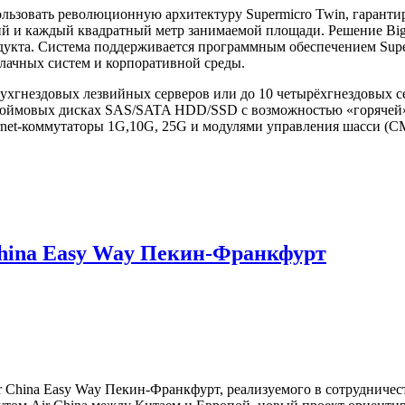
льзовать революционную архитектуру Supermicro Twin, гарант
ий и каждый квадратный метр занимаемой площади. Решение BigT
одукта. Система поддерживается программным обеспечением Sup
лачных систем и корпоративной среды.
хгнездовых лезвийных серверов или до 10 четырёхгнездовых сер
5-дюймовых дисках SAS/SATA HDD/SSD с возможностью «горячей
ernet-коммутаторы 1G,10G, 25G и модулями управления шасси (
 China Easy Way Пекин-Франкфурт
ir China Easy Way Пекин-Франкфурт, реализуемого в сотруднич