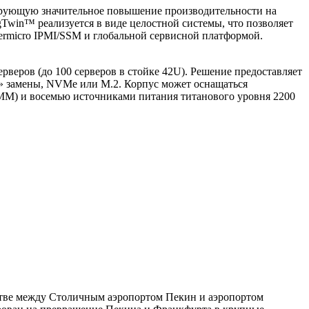
ирующую значительное повышение производительности на
win™ реализуется в виде целостной системы, что позволяет
ermicro IPMI/SSM и глобальной сервисной платформой.
веров (до 100 серверов в стойке 42U). Решение предоставляет
» замены, NVMe или M.2. Корпус может оснащаться
CMM) и восемью источниками питания титанового уровня 2200
естве между Столичным аэропортом Пекин и аэропортом