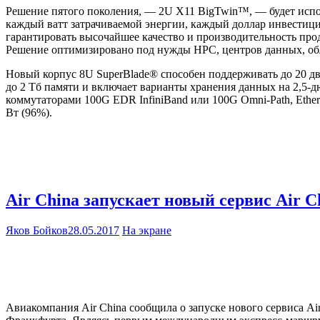
Решение пятого поколения, — 2U X11 BigTwin™, — будет испо
каждый ватт затрачиваемой энергии, каждый доллар инвестиц
гарантировать высочайшее качество и производительность пр
Решение оптимизировано под нужды НРС, центров данных, об
Новый корпус 8U SuperBlade® способен поддерживать до 20 дву
до 2 Тб памяти и включает варианты хранения данных на 2,
коммутаторами 100G EDR InfiniBand или 100G Omni-Path, Eth
Вт (96%).
Air China запускает новый сервис Air
Яков Бойков
28.05.2017
На экране
Авиакомпания Air China сообщила о запуске нового сервиса A