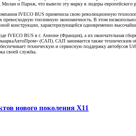
 Милан и Париж, что вывело эту марку в лидеры европейского р
компания IVECO BUS применила свою революционную технолог
их превосходную топливную экономичность. В этом низкопольно
ванной конструкции, характеризующейся одновременно высочайш
воде IVECO BUS в г. Анноне (Франция), а их окончательная сбо
аркаАвтоПром» (САП). САП занимается также техническим об
 обеспечивает техническую и сервисную поддержку автобусов U
ока своей службы.
ктов нового поколения Х11