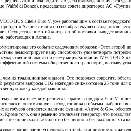
l в Средней Азии и руководителя отдела взаимодействия с госу
цо (Valfré di Bonzo), председателя совета директоров АО «Гру
IVECO BUS Citelis Euro V, уже работающим в составе городского
 пройдет в Астане с июня по сентябрь текущего года, после чег
х лет. Осуществление этой контрактной поставки выведет компа
ов, работающих в Астане.
комментировал это событие следующим образом: «Этот второй д
Астаны демонстрирует нашу способность удовлетворять потребн
государственной власти по всему миру. Компания IVECO BUS в о
и эффективной системы общественного транспорта, во главу угл
 чем их традиционные аналоги. Это позволяет сократить объем
 результате выбросы CO2 ежегодно снижаются на 25 тонн для ка
бственную массу каждой машины.
тему с двигателем внутреннего сгорания стандарта Euro VI и и
интеллекта оптимизирует расход топлива и объемы выбросов во
тих автобусов относится наличие функции «Arrive & Go», обесп
х. Кроме того, она временно отключает генератор, что позволяе
ние с нее происходит абсолютно бесшумно и без выхлопных газов
алась чрезвычайно успешной, и это «благоприятное для жителе