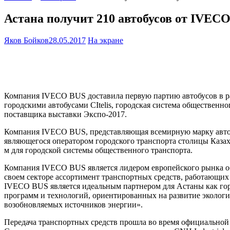
Астана получит 210 автобусов от IVECO
Яков Бойков
28.05.2017
На экране
Компания IVECO BUS доставила первую партию автобусов в рам
городскими автобусами CItelis, городская система общественн
поставщика выставки Экспо-2017.
Компания IVECO BUS, представляющая всемирную марку автоб
являющегося оператором городского транспорта столицы Казахс
м для городской системы общественного транспорта.
Компания IVECO BUS является лидером европейского рынка об
своем секторе ассортимент транспортных средств, работающих
IVECO BUS является идеальным партнером для Астаны как гор
программ и технологий, ориентированных на развитие экологи
возобновляемых источников энергии».
Передача транспортных средств прошла во время официальной 