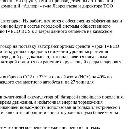
дарственными структурами и производственных отношений в
ппа компаний «Аллюр»» г-на Лаврентьева и директора ТОО
 автопарка. Их работа начнется с обеспечения эффективных и
о они войдут в состав городской системы общественного
нию IVECO BUS в лидеры данного сегмента на казахском
оговор на поставку автотранспортных средств марки IVECO
ости крупных городов в снижении уровня загрязнения
чередной раз доказывает, что она является идеальным
а которой ставится сохранение окружающей среды и здоровья
ы выбросов CO2 на 33% и окисей азота (NOx) на 40% по
ждого стандартного автобуса и на 27 тонн для
онно-литиевой аккумуляторной батареей новейшего поколения.
 время движения, а избыточная энергия торможения
ечивающей возможность использования только электрической
т исключить вибрации и снизить уровень шума более чем на
.
й» техническое решение уже внедрено в системах