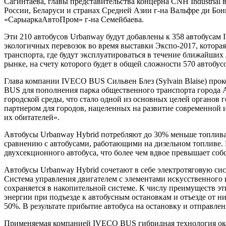
Сагинтаева, главы представительства концерна CNH Industria
России, Беларуси и странах Средней Азии г-на Вальфре ди Бон
«СарыаркаАвтоПром» г-на Семейбаева.
Эти 210 автобусов Urbanway будут добавлены к 358 автобусам 
экологичных перевозок во время выставки Экспо-2017, которая
транспорта, где будут эксплуатироваться в течение ближайши
рынке, на счету которого будет в общей сложности 570 автобус
Глава компании IVECO BUS Сильвен Блез (Sylvain Blaise) про
BUS для пополнения парка общественного транспорта города 
городской среды, что стало одной из основных целей органов 
партнером для городов, нацеленных на развитие современной 
их обитателей».
Автобусы Urbanway Hybrid потребляют до 30% меньше топлива,
сравнению с автобусами, работающими на дизельном топливе. В
двухсекционного автобуса, что более чем вдвое превышает со
Автобусы Urbanway Hybrid сочетают в себе электротяговую сис
Система управления двигателем с элементами искусственного 
сохраняется в накопительной системе. К числу преимуществ э
энергии при подъезде к автобусным остановкам и отъезде от ни
50%. В результате прибытие автобуса на остановку и отправле
Применяемая компанией IVECO BUS гибридная технология оказ