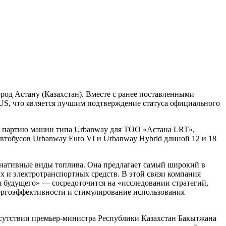
род Астану (Казахстан). Вместе с ранее поставленными
BUS, что является лучшим подтверждение статуса официального
ю партию машин типа Urbanway для ТОО «Астана LRT»,
автобусов Urbanway Euro VI и Urbanway Hybrid длиной 12 и 18
нативные виды топлива. Она предлагает самый широкий в
 и электротранспортных средств. В этой связи компания
 будущего» ― сосредоточится на «исследовании стратегий,
нергоэффективности и стимулирование использования
исутствии премьер-министра Республики Казахстан Бакытжана