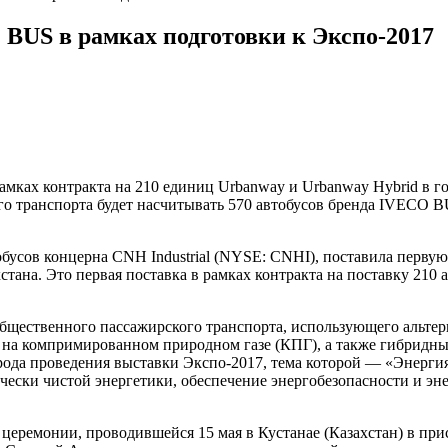
 BUS в рамках подготовки к Экспо-2017
ках контракта на 210 единиц Urbanway и Urbanway Hybrid в го
ого транспорта будет насчитывать 570 автобусов бренда IVECO 
усов концерна CNH Industrial (NYSE: CNHI), поставила перву
тана. Это первая поставка в рамках контракта на поставку 210 
щественного пассажирского транспорта, использующего альтер
 на компримированном природном газе (КПГ), а также гибридных
ода проведения выставки Экспо-2017, тема которой ― «Энергия
чески чистой энергетики, обеспечение энергобезопасности и э
церемонии, проводившейся 15 мая в Кустанае (Казахстан) в пр