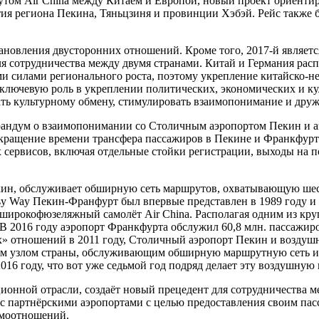
том Air China между Китаем и Европой, новый проект ориенти
я региона Пекина, Тяньцзиня и провинции Хэбэй. Рейс также 
ановления двусторонних отношений. Кроме того, 2017-й являет
я сотрудничества между двумя странами. Китай и Германия ра
силами регионального роста, поэтому укрепление китайско-не
лючевую роль в укреплении политических, экономических и кул
ать культурному обмену, стимулировать взаимопонимание и друж
морандум о взаимопонимании со Столичным аэропортом Пекин и 
ращение времени трансфера пассажиров в Пекине и Франкфурте
 сервисов, включая отдельные стойки регистрации, выходы на п
кин, обслуживает обширную сеть маршрутов, охватывающую шес
sy Way Пекин-Франфурт был впервые представлен в 1989 году и
 широкофюзеляжный самолёт Air China. Располагая одним из кр
 2016 году аэропорт Франкфурта обслужил 60,8 млн. пассажиро
их» отношений в 2011 году, Столичный аэропорт Пекин и воздуш
 узлом страны, обслуживающим обширную маршрутную сеть из 
016 году, что вот уже седьмой год подряд делает эту воздушную
ионной отрасли, создаёт новый прецедент для сотрудничества 
 с партнёрскими аэропортами с целью предоставления своим пас
имоотношений.