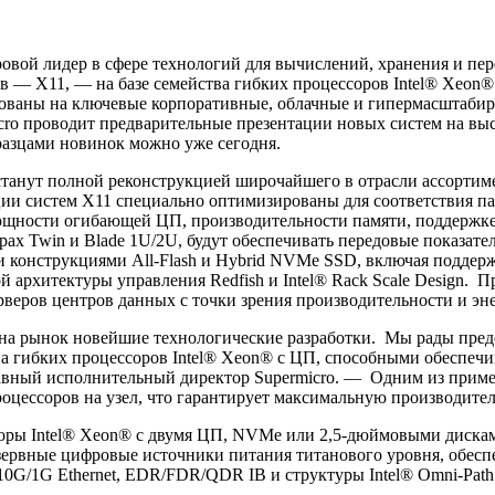
ровой лидер в сфере технологий для вычислений, хранения и пе
 — Х11, — на базе семейства гибких процессоров Intel® Xeon® 
ированы на ключевые корпоративные, облачные и гипермасштаби
ro проводит предварительные презентации новых систем на выст
образцами новинок можно уже сегодня.
станут полной реконструкцией широчайшего в отрасли ассортим
ции систем Х11 специально оптимизированы для соответствия п
 мощности огибающей ЦП, производительности памяти, поддерж
ах Twin и Blade 1U/2U, будут обеспечивать передовые показат
ми конструкциями All-Flash и Hybrid NVMe SSD, включая подде
той архитектуры управления Redfish и Intel® Rack Scale Design
веров центров данных с точки зрения производительности и эн
 на рынок новейшие технологические разработки. Мы рады пред
тва гибких процессоров Intel® Xeon® с ЦП, способными обеспе
и главный исполнительный директор Supermicro. — Одним из при
цессоров на узел, что гарантирует максимальную производител
ессоры Intel® Xeon® с двумя ЦП, NVMe или 2,5-дюймовыми диск
езервные цифровые источники питания титанового уровня, обес
10G/1G Ethernet, EDR/FDR/QDR IB и структуры Intel® Omni-Path