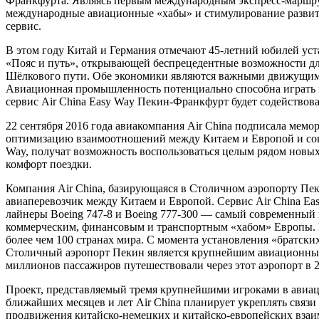
Франкфурта. Являясь первым международным экспресс-маршру
международные авиационные «хабы» и стимулирование развити
сервис.
В этом году Китай и Германия отмечают 45-летний юбилей уст
«Пояс и путь», открывающей беспрецедентные возможности дл
Шёлкового пути. Обе экономики являются важными движущими 
Авиационная промышленность потенциально способна играть к
сервис Air China Easy Way Пекин-Франкфурт будет содействов
22 сентября 2016 года авиакомпания Air China подписала ме
оптимизацию взаимоотношений между Китаем и Европой и сок
Way, получат возможность воспользоваться целым рядом новых
комфорт поездки.
Компания Air China, базирующаяся в Столичном аэропорту Пе
авиаперевозчик между Китаем и Европой. Сервис Air China Ea
лайнеры Boeing 747-8 и Boeing 777-300 — самый современный
коммерческим, финансовым и транспортным «хабом» Европы. В
более чем 100 странах мира. С момента установления «братск
Столичный аэропорт Пекин является крупнейшим авиационным
миллионов пассажиров путешествовали через этот аэропорт в 2
Проект, представляемый тремя крупнейшими игроками в авиац
ближайших месяцев и лет Air China планирует укреплять связи
продвижения китайско-немецких и китайско-европейских вза