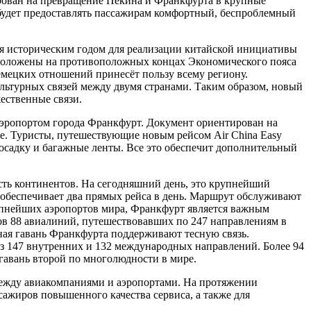
рован на превращение Пекина и Франкфурта в крупные
будет предоставлять пассажирам комфортный, беспроблемный
ся историческим годом для реализации китайской инициативы
сположены на противоположных концах Экономического пояса
мецких отношений принесёт пользу всему региону.
ьтурных связей между двумя странами. Таким образом, новый
ественные связи.
аэропортом города Франкфурт. Документ ориентирован на
. Туристы, путешествующие новым рейсом Air China Easy
осадку и багажные ленты. Все это обеспечит дополнительный
ть континентов. На сегодняшний день, это крупнейший
 обеспечивает два прямых рейса в день. Маршрут обслуживают
упнейших аэропортов мира, Франкфурт является важным
в 88 авиалиний, путешествовавших по 247 направлениям в
ная гавань Франкфурта поддерживают тесную связь.
147 внутренних и 132 международных направлений. Более 94
 гавань второй по многолюдности в мире.
между авиакомпаниями и аэропортами. На протяжении
сажиров повышенного качества сервиса, а также для