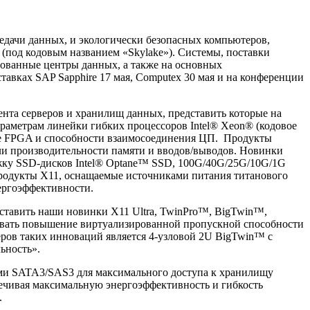
редачи данных, и экологически безопасных компьютеров,
(под кодовым названием «Skylake»). Системы, поставки
рованные центры данных, а также на основных
авках SAP Sapphire 17 мая, Computex 30 мая и на конференции
ента серверов и хранилищ данных, представить которые на
араметрам линейки гибких процессоров Intel® Xeon® (кодовое
ке FPGA и способности взаимосоединения ЦП. Продукты
ели производительности памяти и вводов/выводов. Новинки
ржку SSD-дисков Intel® Optane™ SSD, 100G/40G/25G/10G/1G
. Продукты Х11, оснащаемые источниками питания титанового
ергоэффективности.
ставить наши новинки X11 Ultra, TwinPro™, BigTwin™,
чивать повышение виртуализированной пропускной способности
меров таких инноваций является 4-узловой 2U BigTwin™ с
ьность».
ами SATA3/SAS3 для максимального доступа к хранилищу
печивая максимальную энергоэффективность и гибкость
.