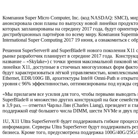
Компания Super Micro Computer, Inc. (код NASDAQ: SMCI), ми
анонсировала свои планы по выпуску новой линейки продуктов
которых запланированы на середину 2017 года, будут ориент
дистрибуционных партнёров по всему миру. Компания Supermic
International Super Computing 2017 19 июня, а ознакомиться с 
Решения SuperServer® and SuperBlade® нового поколения Х11 
рынке разработчик планирует в середине 2017 года. Конструк
название – «Skylake») с точки зрения максимальной пиковой
линейки Х11, доступные в стоечных многоузловых форм фактор
будут характеризоваться лёгкой управляемостью, комплексны
Ethernet, EDR/100G IB, архитектуры Intel® Omni-Path и откры
уровня с 96% эффективностью, оптимизированы под нужды сер
«Мы прилагаем все усилия для того, чтобы первыми выводить
SuperBlade® и множество других конструкций на базе семейс
в 3,9 раз, — отметил Чарльз Лян (Charles Liang), президент 
поддержкой ещё большего числа DIMM, шести NVMe и двух про
1U, X11 Ultra SuperServer® будет поддерживать гибкие проц
информации. Серверы Ultra SuperServer будут поддерживать р
бизнеса. Кроме того, предусмотрена поддержка 100G/40G/25G/