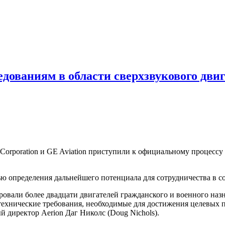
ледованиям в области сверхзвукового дви
 Corporation и GE Aviation приступили к официальному процесс
ью определения дальнейшего потенциала для сотрудничества в с
овали более двадцати двигателей гражданского и военного назн
технические требования, необходимые для достижения целевых 
директор Aerion Даг Николс (Doug Nichols).