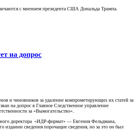
азличаются с мнением президента США Дональда Трампа.
ет на допрос
нов и чиновников за удаление компрометирующих их статей за
зван на допрос в Главное Следственное управление
етственности за «Вымогательство».
льного директора «ИДР-формат» — Евгения Фельдмана,
о издании сведения порочащие сведения, но за это он был