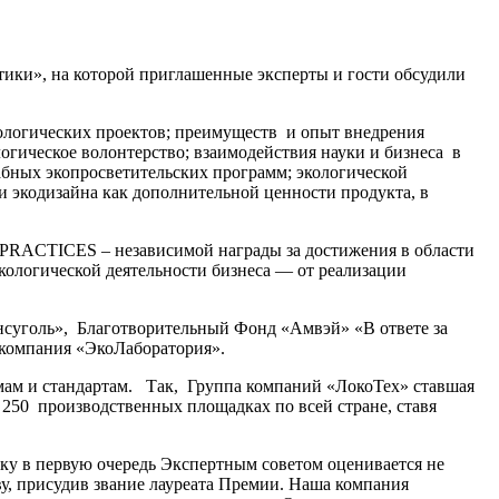
тики», на которой приглашенные эксперты и гости обсудили
ологических проектов; преимуществ и опыт внедрения
огическое волонтерство; взаимодействия науки и бизнеса в
абных экопросветительских программ; экологической
 и экодизайна как дополнительной ценности продукта, в
RACTICES – независимой награды за достижения в области
кологической деятельности бизнеса — от реализации
нсуголь», Благотворительный Фонд «Амвэй» «В ответе за
компания «ЭкоЛаборатория».
рмам и стандартам. Так, Группа компаний «ЛокоТех» ставшая
 250 производственных площадках по всей стране, ставя
ьку в первую очередь Экспертным советом оценивается не
ву, присудив звание лауреата Премии. Наша компания