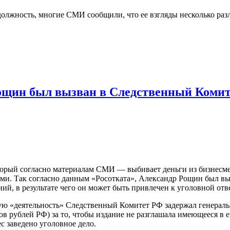
 должность, многие СМИ сообщили, что ее взгляды несколько р
ощин был вызван в Следственный Комит
торый согласно материалам СМИ — выбивает деньги из бизнесме
ями. Так согласно данным «Росотката», Александр Рощин был вы
й, в результате чего он может быть привлечен к уголовной отв
ную «деятельность» Следственный Комитет РФ задержал генера
рублей РФ) за то, чтобы издание не разглашала имеющееся в ег
с заведено уголовное дело.