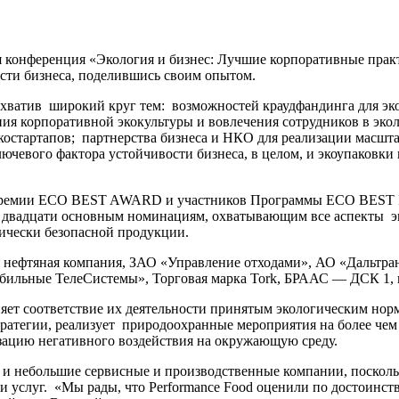
я конференция «Экология и бизнес: Лучшие корпоративные прак
сти бизнеса, поделившись своим опытом.
хватив широкий круг тем: возможностей краудфандинга для эк
я корпоративной экокультуры и вовлечения сотрудников в экол
экостартапов; партнерства бизнеса и НКО для реализации масшт
ючевого фактора устойчивости бизнеса, в целом, и экоупаковки
в премии ECO BEST AWARD и участников Программы ECO BEST P
по двадцати основным номинациям, охватывающим все аспекты э
ически безопасной продукции.
 нефтяная компания, ЗАО «Управление отходами», АО «Дальтра
бильные ТелеСистемы», Торговая марка Tork, БРААС — ДСК 1, 
няет соответствие их деятельности принятым экологическим но
тратегии, реализует природоохранные мероприятия на более чем
ацию негативного воздействия на окружающую среду.
я и небольшие сервисные и производственные компании, поскол
и услуг. «Мы рады, что Performance Food оценили по достоинст