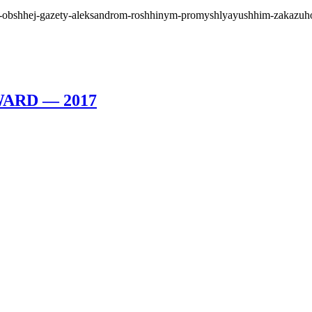
-obshhej-gazety-aleksandrom-roshhinym-promyshlyayushhim-zakazuhoj-
WARD — 2017