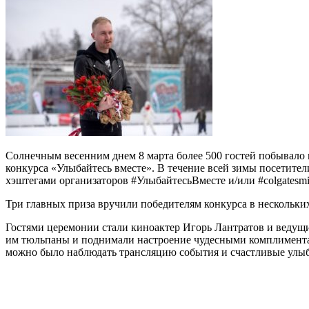
Солнечным весенним днем 8 марта более 500 гостей побывало 
конкурса «Улыбайтесь вместе». В течение всей зимы посетите
хэштегами организаторов #УлыбайтесьВместе и/или #colgatesmil
Три главных приза вручили победителям конкурса в нескольки
Гостями церемонии стали киноактер Игорь Лантратов и ведущ
им тюльпаны и поднимали настроение чудесными комплиментам
можно было наблюдать трансляцию события и счастливые улыб