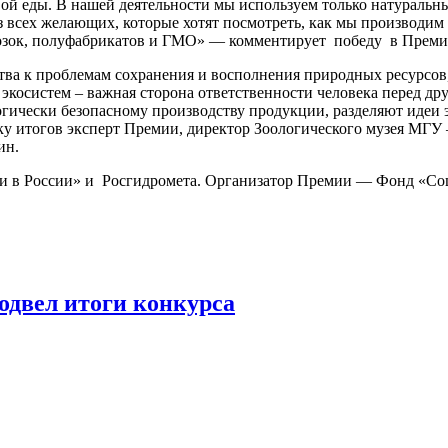
вой еды. В нашей деятельности мы используем только натураль
з всех желающих, которые хотят посмотреть, как мы производим
орозок, полуфабрикатов и ГМО» — комментирует победу в Прем
тва к проблемам сохранения и восполнения природных ресурсов,
 экосистем – важная сторона ответственности человека перед д
огически безопасному производству продукции, разделяют идеи 
у итогов эксперт Премии, директор Зоологического музея МГУ –
ин.
гии в России» и Росгидромета. Организатор Премии — Фонд «С
подвел итоги конкурса