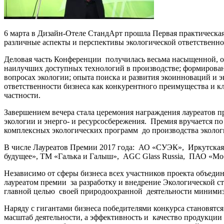
6 марта в Дизайн-Отеле СтандАрт прошла Первая практическа
различные аспекты и перспективы экологической ответственно
Деловая часть Конференции получилась весьма насыщенной, о
наилучших доступных технологий в производстве; формировани
вопросах экологии; опыта поиска и развития экоинноваций и 
ответственности бизнеса как конкурентного преимущества и кл
частности.
Завершением вечера стала церемония награждения лауреато
экологии и энерго- и ресурсосбережения. Премия вручается 
комплексных экологических программ до производства эколог
В числе Лауреатов Премии 2017 года: АО «СУЭК», Иркутская
будущее», ТМ «Галька и Галыш», AGC Glass Russia, ПАО «Мо
Независимо от сферы бизнеса всех участников проекта объеди
лауреатом премии за разработку и внедрение Экологической с
главной целью своей природоохранной деятельности минимиз
Наряду с гигантами бизнеса победителями конкурса становятс
масштаб деятельности, а эффективность и качество продукции 