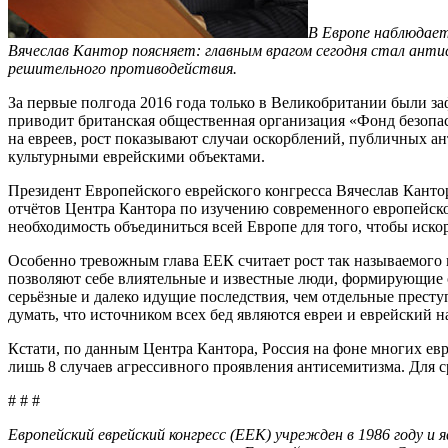
В Европе наблюдает
Вячеслав Кантор поясняет: главным врагом сегодня стал ант
решительного противодействия.
За первые полгода 2016 года только в Великобритании были з
приводит британская общественная организация «Фонд безопасн
на евреев, рост показывают случаи оскорблений, публичных ан
культурными еврейскими объектами.
Президент Европейского еврейского конгресса Вячеслав Кантор
отчётов Центра Кантора по изучению современного европейск
необходимость объединиться всей Европе для того, чтобы иск
Особенно тревожным глава ЕЕК считает рост так называемого 
позволяют себе влиятельные и известные люди, формирующие 
серьёзные и далеко идущие последствия, чем отдельные прест
думать, что источником всех бед являются евреи и еврейский
Кстати, по данным Центра Кантора, Россия на фоне многих ев
лишь 8 случаев агрессивного проявления антисемитизма. Для ср
# # #
Европейский еврейский конгресс (ЕЕК) учрежден в 1986 году 