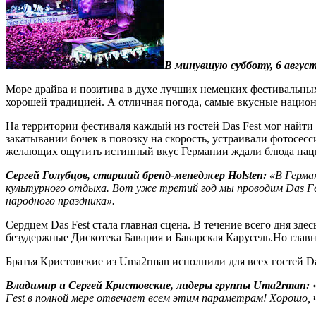
В минувшую субботу, 6 август
Море драйва и позитива в духе лучших немецких фестивальных 
хорошей традицией. А отличная погода, самые вкусные нацио
На территории фестиваля каждый из гостей Das Fest мог найти
закатывании бочек в повозку на скорость, устраивали фотосе
желающих ощутить истинный вкус Германии ждали блюда нацио
Сергей Голубцов, старший бренд-менеджер Holsten:
«В Герма
культурного отдыха. Вот уже третий год мы проводим Das F
народного праздника».
Сердцем Das Fest стала главная сцена. В течение всего дня 
безудержные Дискотека Бавария и Баварская Карусель.Но главн
Братья Кристовские из Uma2rman исполнили для всех гостей Da
Владимир и Сергей Кристовские, лидеры группы Uma2rman:
Fest в полной мере отвечает всем этим параметрам! Хорошо, 