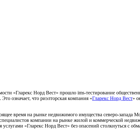
ости «Гларекс Норд Вест» прошло ims-тестирование обществен
Это означает, что риэлторская компания «
Гларекс Норд Вест
» о
стоящее время на рынке недвижимого имущества северо-запада 
 специалистов компании на рынке жилой и коммерческой недвиж
я услугами «Гларекс Норд Вест» без опасений столкнуться с об