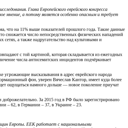
ледования. Глава Европейского еврейского конгресса
е мнение, а потому является особенно опасным и требует
ма, что на 11% выше показателей прошлого года. Такие данные
 что снижается число непосредственных физических нападений
 сетях, а также надругательство над культовыми и
овпадают с той картиной, которая складывается из ежегодных
еличение числа антисемитских инцидентов подчёркивает
же угрожающие высказывания в адрес еврейского народа
рмационный фон, уверен Вячеслав Кантор, имеет куда более
будет ощущаться намного дольше — новое поколение приучат
 доброжелательно. За 2015 год в РФ было зарегистрировано
и – 62, в Германии – 37, в Украине – 23.
 общин Европы. ЕЕК работает с национальными