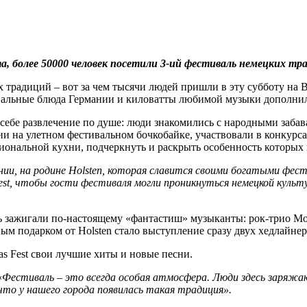
а, более 50000 человек посетили 3-ий фестиваль немецких тр
традиций – вот за чем тысячи людей пришли в эту субботу на В
нальные блюда Германии и киловатты любимой музыки дополнил
 себе развлечение по душе: люди знакомились с народными забав
ссии на улетном фестивальном бочкобайке, участвовали в конкур
нальной кухни, подчеркнуть и раскрыть особенность которых 
нии, на родине Holsten, которая славится своими богатыми фес
est, чтобы гости фестиваля могли проникнуться немецкой кул
здесь зажигали по-настоящему «фантастиш» музыканты: рок-три
ым подарком от Holsten стало выступление сразу двух хедлайне
s Fest свои лучшие хиты и новые песни.
«
Фестиваль – это всегда особая атмосфера. Люди здесь заряжа
что у нашего города появилась такая традиция».