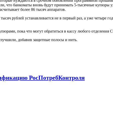
 которые нуждаются в срочном обновлении программной прошивк
, что банкоматы вновь будут принимать 5-тысячные купюры уже
считывает более 86 тысяч аппаратов.
сяч рублей устанавливается не в первый раз, а уже четыре года
юрами, пока что могут обратиться в кассу любого отделения Сб
улучшили, добавив защитные полосы и нить.
тификацию РосПотребКонтроля