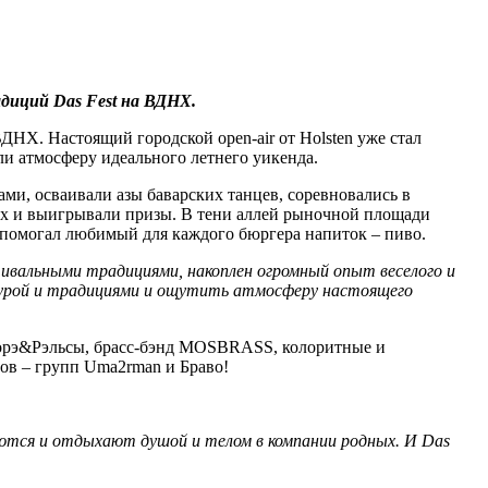
адиций Das Fest на ВДНХ.
ДНХ. Настоящий городской open-air от Holsten уже стал
и атмосферу идеального летнего уикенда.
ами, осваивали азы баварских танцев, соревновались в
сах и выигрывали призы. В тени аллей рыночной площади
помогал любимый для каждого бюргера напиток – пиво.
тивальными традициями, накоплен огромный опыт веселого и
ьтурой и традициями и ощутить атмосферу настоящего
о Морэ&Рэльсы, брасс-бэнд MOSBRASS, колоритные и
ров – групп Uma2rman и Браво!
ются и отдыхают душой и телом в компании родных. И Das