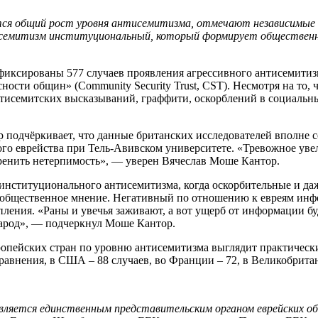
ся общий рост уровня антисемитизма, отмечают независимые исс
исемитизм институциональный, который формирует общественно
афиксированы 577 случаев проявления агрессивного антисемитиз
ости общин» (Community Security Trust, CST). Несмотря на то,
тисемитских высказываний, граффити, оскорблений в социальных
 подчёркивает, что данные британских исследователей вполне с
ого еврейства при Тель-Авивском университете. «Тревожное ув
оренить нетерпимость», — уверен Вячеслав Моше Кантор.
институционального антисемитизма, когда оскорбительные и да
общественное мнение. Негативный по отношению к евреям инфо
упления. «Раны и увечья заживают, а вот ущерб от информации 
 народ», — подчеркнул Моше Кантор.
ропейских стран по уровню антисемитизма выглядит практически
авнения, в США – 88 случаев, во Франции – 72, в Великобритани
и является единственным представительским органом еврейских