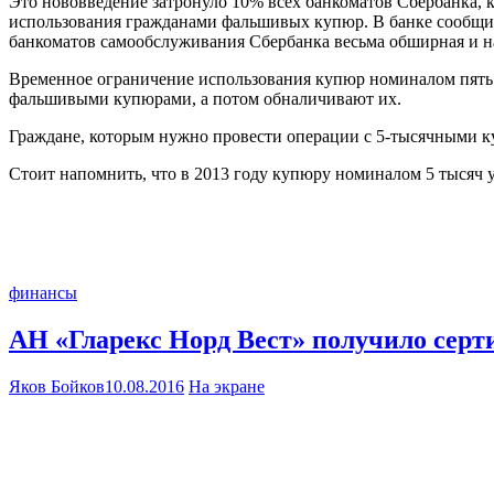
Это нововведение затронуло 10% всех банкоматов Сбербанка,
использования гражданами фальшивых купюр. В банке сообщили
банкоматов самообслуживания Сбербанка весьма обширная и на
Временное ограничение использования купюр номиналом пять ты
фальшивыми купюрами, а потом обналичивают их.
Граждане, которым нужно провести операции с 5-тысячными куп
Стоит напомнить, что в 2013 году купюру номиналом 5 тысяч 
финансы
АН «Гларекс Норд Вест» получило сер
Яков Бойков
10.08.2016
На экране