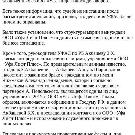
заключенных с ООО «Уфа Лифт Плюс» договоров.
Есть также информация, что судебные инстанции после
рассмотрения апелляций, признали, что действия УФАС были
ничем не оправданы.
Было также установлено, что структуры мэрии вынуждали
ООО «Уфа Лифт Плюс» подписать не самое выгодное в плане
бизнеса соглашение.
Кроме того, руководителя УФАС по РБ Акбашеву З.Х.
связывают родственные связи с лицами, учредившими ООО
«Уфа Лифт Плюс». По предварительным данным известно,
что дочь З.Акбашевой — Акбашева Айгуль Шарипзянов
насостоит в законном браке с гражданином по имени
Чижмаков Алекандр Геннадьевич, который согласно
сведениям компетентных источников, является деловым
партнером А..Подольского, являющегося одним из лиц,
учредивших в 2015 г. ООО «Уфа Лифт Плюс». Таким
образом, заключается в обращении в Госдуму РФ, в данном
случае прослеживается коррупционная заинтересованность
Акбашевой З.Х. в преследовании контрагентов ООО «Уфа
Лифт Плюс» и использование служебного положения в
личных целях.
Генеральная прокуратуры проверит данные факты и, при