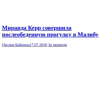
Миранда Керр совершила
послеобеденную прогулку в Малибу
Оксана Байкина
17.07.2016
За экраном