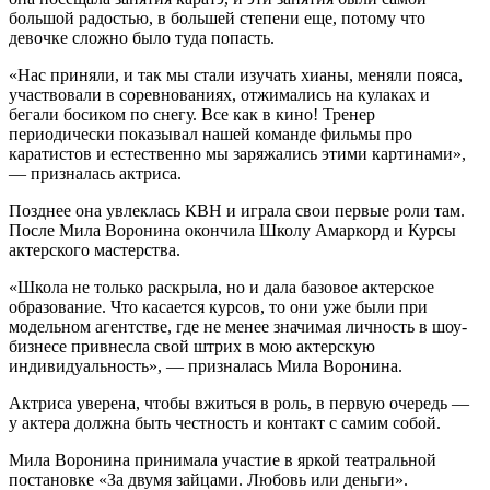
большой радостью, в большей степени еще, потому что
девочке сложно было туда попасть.
«Нас приняли, и так мы стали изучать хианы, меняли пояса,
участвовали в соревнованиях, отжимались на кулаках и
бегали босиком по снегу. Все как в кино! Тренер
периодически показывал нашей команде фильмы про
каратистов и естественно мы заряжались этими картинами»,
— призналась актриса.
Позднее она увлеклась КВН и играла свои первые роли там.
После Мила Воронина окончила Школу Амаркорд и Курсы
актерского мастерства.
«Школа не только раскрыла, но и дала базовое актерское
образование. Что касается курсов, то они уже были при
модельном агентстве, где не менее значимая личность в шоу-
бизнесе привнесла свой штрих в мою актерскую
индивидуальность», — призналась Мила Воронина.
Актриса уверена, чтобы вжиться в роль, в первую очередь —
у актера должна быть честность и контакт с самим собой.
Мила Воронина принимала участие в яркой театральной
постановке «За двумя зайцами. Любовь или деньги».