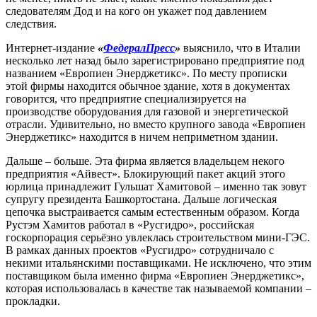
следователям Дод и на кого он укажет под давлением
следствия.
Интернет-издание
«
ФедералПресс
»
выяснило, что в Италии
несколько лет назад было зарегистрировано предприятие под
названием «Европиен Энерджетикс». По месту прописки
этой фирмы находится обычное здание, хотя в документах
говорится, что предприятие специализируется на
производстве оборудования для газовой и энергетической
отрасли. Удивительно, но вместо крупного завода «Европиен
Энерджетикс» находится в ничем неприметном здании.
Дальше – больше. Эта фирма является владельцем некого
предприятия «Айвест». Блокирующий пакет акций этого
юрлица принадлежит Гульшат Хамитовой – именно так зовут
супругу президента Башкортостана. Дальше логическая
цепочка выстраивается самым естественным образом. Когда
Рустэм Хамитов работал в «Русгидро», российская
госкорпорация серьёзно увлеклась строительством мини-ГЭС.
В рамках данных проектов «Русгидро» сотрудничало с
некими итальянскими поставщиками. Не исключено, что этим
поставщиком была именно фирма «Европиен Энерджетикс»,
которая использовалась в качестве так называемой компании –
прокладки.