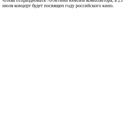
чтобы отпраздновать 70-летний юбилей композитора, а 23
июля концерт будет посвящен году российского кино.