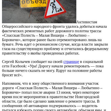
Активистам
Общероссийского народного фронта удалось добиться начала
фактических ремонтных работ дорожного полотна трассы
«Спасская Полисть – Малая Вишера – Любытино –
Боровичи», которое ранее было отремонтировано лишь на
бумаге. Речь идет о резонансном случае, когда власти закрыли
глаза на существующую проблему и отчитались федеральному
правительству о якобы проведенных работах.
Сергей Колычев сообщает на своей
странице
в социальной
сети Facebook: «Ура! Дорогу начали ремонтировать — пока
больше ничего сказать не могу. Вдруг на половине работы
бросят всё».
Напомним, что в зону общественного внимания участок
дороги «Спасская Полисть – Малая Вишера – Любытино –
Боровичи» попал после аварии 13 июня, через некоторое
время после мероприятия в правительстве Новгородской
области, где было сделано заявление о ремонте трассы. В
сообщениях об автоаварии подчеркивалось — водитель
пытался избежать порчи своего автомобиля, объезжая ямы, и