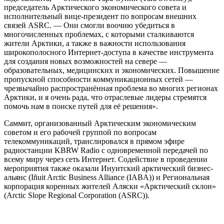
председатель Арктического экономического совета и
исполнительный вице-президент по вопросам внешних
связей ASRC. — Они смогли воочию убедиться в
многочисленных проблемах, с которыми сталкиваются
жители Арктики, а также в важности использования
широкополосного Интернет-доступа в качестве инструмента
для создания новых возможностей на севере —
образовательных, медицинских и экономических. Повышение
пропускной способности коммуникационных сетей —
чрезвычайно распространённая проблема во многих регионах
Арктики, и я очень рада, что отраслевые лидеры стремятся
помочь нам в поиске путей для её решения».
Саммит, организованный Арктическим экономическим
советом и его рабочей группой по вопросам
телекоммуникаций, транслировался в прямом эфире
радиостанции KBRW Radio с одновременной передачей по
всему миру через сеть Интернет. Содействие в проведении
мероприятия также оказали Инуитский арктический бизнес-
альянс (Iñuit Arctic Business Alliance (IABA)) и Региональная
корпорация коренных жителей Аляски «Арктический склон»
(Arctic Slope Regional Corporation (ASRC)).