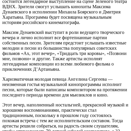
состоится легендарное выступление на сцене Зеленого театра
ВДНХ. Зрители смогут услышать кинохиты Максима
Дунаевского в исполнении Михаила Боярского и Дмитрия
Харатьяна. Программа будет посвящена музыкальным
историям российского кинематографа.
Максим Дунаевский выступит в роли ведущего творческого
вечера и лично исполнит все фортепианные партии
собственных песен. Зрителям предстоит услышать известные
мелодии и песни из большинства популярных советских
фильмов «Ах, этот вечер», «Тридцать три коровы», «Позвони
мне, позвони» и другие. Также артисты исполнят
легендарные композиции из всеми любимого фильма о
приключениях Д’Артаньяна.
Харизматичная молодая певица Ангелина Сергеева —
неизменная гостья музыкальной кинопрограммы исполнит
песни, которые были написаны композитором на протяжении
последнего периода времени для мьюзиклов и кино.
Этот вечер, наполненный ностальгией, прекрасной музыкой и
хорошими воспоминаниями, практически стал
традиционным, поскольку в прошлом году состоялось
похожая встреча с тем же исполнительским составом. Тогда
артисты решили собраться, на радость своим слушателям,