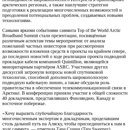
арктических регионах, а также наилучшие стратегии
подготовки к реализации многочисленных возможностей и
преодоления потенциальных проблем, создаваемых новыми
технологиями.
Самыми яркими событиями саммита Top of the World Arctic
Broadband Summit стали презентации, посвящённые
различным аспектам темы мероприятия: от анализа
пожеланий частных инвесторов при рассмотрении
возможности вложения средств в проекты на крайнем севере,
до последних новостей о ходе реализации проекта подводной
прокладки кабеля компанией Quintillion, являющейся
миноритарным партнёром ASRC. Участники других
дискуссий затронули вопросы новой спутниковой
технологии, способной дополнить широкополосную
подводную кабельную линию, а также обсудили роль
правительства в обеспечении телекоммуникационной связи в
Арктике. В конференции приняли участие в общей сложности
40 докладчиков, представлявших Финляндию, Канаду и
восточное побережье.
«Хочу выразить глубочайшую благодарность
многочисленным экспертам и докладчикам, проделавшим
столь дальний путь на Аляску, чтобы присоединиться к нам в
ходе саммита, — отметила Тара Суини (Tara Sweeney),