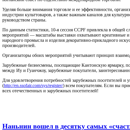
Уделяя больше внимания торговле и ее эффективности, органи
индустрии культтоваров, а также важным каналов для культу
руководством страны.
По данным статистики, 10-я сессия CCPF привлекла в общей сл
мероприятий — масштабы выставки охватывают креативные и д
народного промысла и изделия декоративно-прикладного искус
производителей.
Организаторы обоих мероприятий учитывают принцип взаимодо
Зарубежные бизнесмены, посещающие Кантонскую ярмарку, по
между Иу и Гуанчжоу, зарубежные покупатели, заинтересованные
Для удовлетворения потребностей зарубежных посетителей и 
(
http://en.ssofair.com/sys/register/
) всем покупателям. Если вы пр
всех отечественных и зарубежных посетителей!
Наньнин вошел в десятку самых «счастл