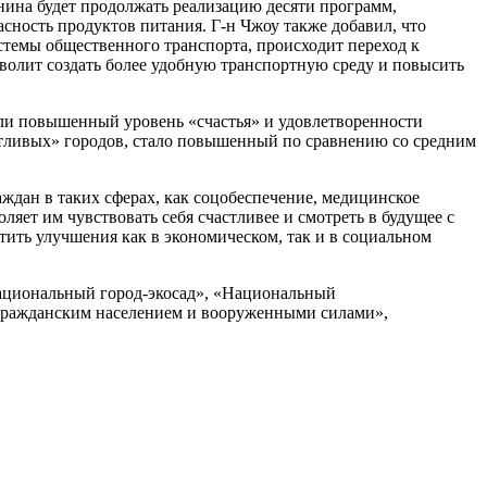
нина будет продолжать реализацию десяти программ,
асность продуктов питания. Г-н Чжоу также добавил, что
стемы общественного транспорта, происходит переход к
волит создать более удобную транспортную среду и повысить
зали повышенный уровень «счастья» и удовлетворенности
стливых» городов, стало повышенный по сравнению со средним
ждан в таких сферах, как соцобеспечение, медицинское
яет им чувствовать себя счастливее и смотреть в будущее с
ить улучшения как в экономическом, так и в социальном
Национальный город-экосад», «Национальный
гражданским населением и вооруженными силами»,