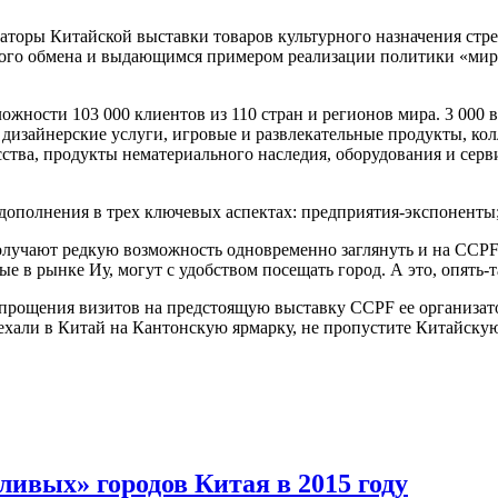
заторы Китайской выставки товаров культурного назначения стр
рного обмена и выдающимся примером реализации политики «ми
ожности 103 000 клиентов из 110 стран и регионов мира. 3 000
изайнерские услуги, игровые и развлекательные продукты, кол
ства, продукты нематериального наследия, оборудования и сер
полнения в трех ключевых аспектах: предприятия-экспоненты;
лучают редкую возможность одновременно заглянуть и на CCP
 в рынке Иу, могут с удобством посещать город. А это, опять-т
упрощения визитов на предстоящую выставку СCPF ее организат
иехали в Китай на Кантонскую ярмарку, не пропустите Китайску
ивых» городов Китая в 2015 году