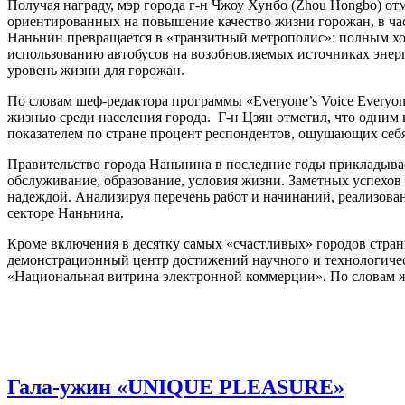
Получая награду, мэр города г-н Чжоу Хунбо (Zhou Hongbo) о
ориентированных на повышение качество жизни горожан, в част
Наньнин превращается в «транзитный метрополис»: полным ход
использованию автобусов на возобновляемых источниках энерг
уровень жизни для горожан.
По словам шеф-редактора программы «Everyone’s Voice Everyon
жизнью среди населения города. Г-н Цзян отметил, что одним
показателем по стране процент респондентов, ощущающих себя
Правительство города Наньнина в последние годы прикладывае
обслуживание, образование, условия жизни. Заметных успехов 
надеждой. Анализируя перечень работ и начинаний, реализова
секторе Наньнина.
Кроме включения в десятку самых «счастливых» городов стран
демонстрационный центр достижений научного и технологиче
«Национальная витрина электронной коммерции». По словам ж
Гала-ужин «UNIQUE PLEASURE»