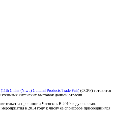
1th China (Yiwu) Cultural Products Trade Fair)
(CCPF) готовится
влиятельных китайских выставок данной отрасли.
вительства провинции Чжэцзян. В 2010 году она стала
 мероприятия в 2014 году к числу ее спонсоров присоединился