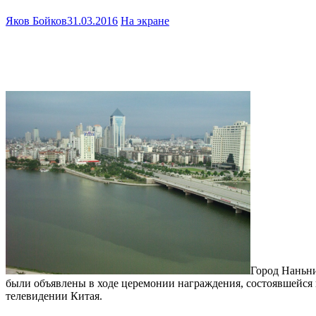
Яков Бойков
31.03.2016
На экране
Город Наньни
были объявлены в ходе церемонии награждения, состоявшейся в
телевидении Китая.