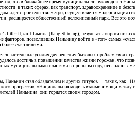
тметил, что в ближайшее время муниципальное руководство Нань
ности, в таких сферах, как транспорт, здравоохранение и безоп
ом идет строительство метро, осуществляется модернизация си
ии, расширяется общественный велосипедный парк. Все это поз
e’s Life» Цзян Шимина (Jiang Shiming), результаты опроса пока
 из факторов, позволивших Наньнину войти в «топ» самых «сча
 более счастливыми.
т значительные усилия для решения бытовых проблем своих гра
удалось достичь в повышении качества жизни горожан, что позвол
нных муниципальными властями в прошлом году, несложно замет
ы, Наньнин стал обладателем и других титулов — таких, как «
ского прогресса», «Национальная модель взаимопомощи между 
ителей Наньнина, они гордятся своим городом.