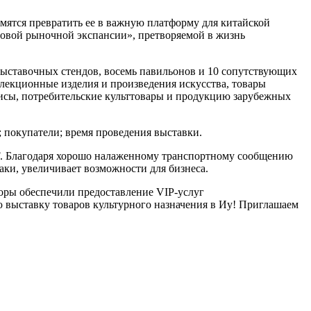
емятся превратить ее в важную платформу для китайской
ровой рыночной экспансии», претворяемой в жизнь
 выставочных стендов, восемь павильонов и 10 сопутствующих
лекционные изделия и произведения искусства, товары
висы, потребительские культтовары и продукцию зарубежных
 покупатели; время проведения выставки.
F. Благодаря хорошо налаженному транспортному сообщению
аки, увеличивает возможности для бизнеса.
оры обеспечили предоставление VIP-услуг
ю выставку товаров культурного назначения в Иу! Приглашаем