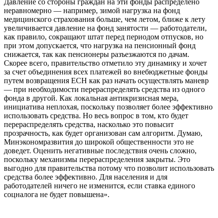
Давление со стороны граждан на эти фонды распределено
неравномерно — например, зимой нагрузка на фонд
медицинского страхования больше, чем летом, ближе к лету
увеличивается давление на фонд занятости — работодатели,
как правило, сокращают штат перед периодом отпусков, но
при этом допускается, что нагрузка на пенсионный фонд
снижается, так как пенсионеры разъезжаются по дачам.
Скорее всего, правительство отметило эту динамику и хочет
за счет объединения всех платежей во внебюджетные фонды
путем возвращения ЕСН как раз начать осуществлять маневр
— при необходимости перераспределять средства из одного
фонда в другой. Как локальная антикризисная мера,
инициатива неплохая, поскольку позволяет более эффективно
использовать средства. Но весь вопрос в том, кто будет
перераспределять средства, насколько это повысит
прозрачность, как будет организован сам алгоритм. Думаю,
Минэкономразвития до широкой общественности это не
доведет. Оценить негативные последствия очень сложно,
поскольку механизмы перераспределения закрыты. Это
выгодно для правительства потому что позволит использовать
средства более эффективно. Для населения и для
работодателей ничего не изменится, если ставка единого
соцналога не будет повышена».