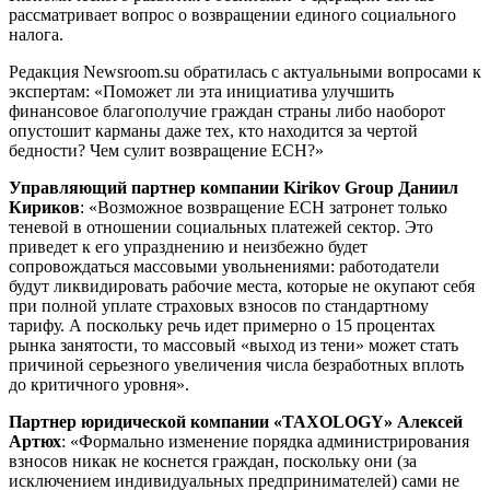
рассматривает вопрос о возвращении единого социального
налога.
Редакция Newsroom.su обратилась с актуальными вопросами к
экспертам: «Поможет ли эта инициатива улучшить
финансовое благополучие граждан страны либо наоборот
опустошит карманы даже тех, кто находится за чертой
бедности? Чем сулит возвращение ЕСН?»
Управляющий партнер компании Kirikov Group Даниил
Кириков
: «Возможное возвращение ЕСН затронет только
теневой в отношении социальных платежей сектор. Это
приведет к его упразднению и неизбежно будет
сопровождаться массовыми увольнениями: работодатели
будут ликвидировать рабочие места, которые не окупают себя
при полной уплате страховых взносов по стандартному
тарифу. А поскольку речь идет примерно о 15 процентах
рынка занятости, то массовый «выход из тени» может стать
причиной серьезного увеличения числа безработных вплоть
до критичного уровня».
Партнер юридической компании «TAXOLOGY» Алексей
Артюх
: «Формально изменение порядка администрирования
взносов никак не коснется граждан, поскольку они (за
исключением индивидуальных предпринимателей) сами не