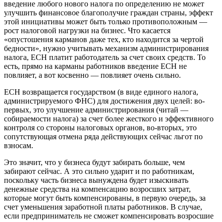
введение любого нового налога по определению не может
улучшить финансовое благополучие граждан страны, эффект
этой инициативы может быть только противоположным —
рост налоговой нагрузки на бизнес. Что касается
«опустошения карманов даже тех, кто находится за чертой
бедности», нужно учитывать механизм администрирования
налога, ЕСН платит работодатель за счет своих средств. То
есть, прямо на карманы работников введение ЕСН не
повлияет, а вот косвенно — повлияет очень сильно.
ЕСН возвращается государством (в виде единого налога,
администрируемого ФНС) для достижения двух целей: во-
первых, это улучшение администрирования (читай —
собираемости налога) за счет более жесткого и эффективного
контроля со стороны налоговых органов, во-вторых, это
сопутствующая отмена ряда действующих сейчас льгот по
взносам.
Это значит, что у бизнеса будут забирать больше, чем
забирают сейчас. А это сильно ударит и по работникам,
поскольку часть бизнеса вынуждена будет изыскивать
денежные средства на компенсацию возросших затрат,
которые могут быть компенсированы, в первую очередь, за
счет уменьшения заработной платы работников. В случае,
если предприниматель не сможет компенсировать возросшие