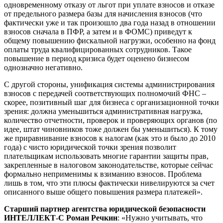
одновременному отказу от льгот при уплате взносов и отказе
от предельного размера базы для начисления взносов (что
фактически уже и так произошло два года назад в отношении
взносов сначала в ПФР, а затем и в ФОМС) приведут к
общему повышению фискальной нагрузки, особенно на фонд
оплаты труда квалифицированных сотрудников. Такое
повышение в период кризиса будет оценено бизнесом
однозначно негативно.
С другой стороны, унификация системы администрирования
взносов с передачей соответствующих полномочий ФНС –
скорее, позитивный шаг для бизнеса с организационной точки
зрения: должна уменьшиться административная нагрузка,
количество отчетности, проверок и проверяющих органов (по
идее, штат чиновников тоже должен бы уменьшиться). К тому
же приравнивание взносов к налогам (как это и было до 2010
года) с чисто юридической точки зрения позволит
плательщикам использовать многие гарантии защиты прав,
закрепленные в налоговом законодательстве, которые сейчас
формально неприменимы к взиманию взносов. Проблема
лишь в том, что эти плюсы фактически нивелируются за счет
описанного выше общего повышения размера платежей».
Старший партнер агентства юридической безопасности
ИНТЕЛЛЕКТ-С Роман Речкин
: «Нужно учитывать, что