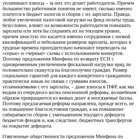
уплачивают взносы – за них это делает работодатель. Причем
большинство работников понятия не имеют, сколько именно
платится в бюджет налогов и сборов с их зарплаты. Правда,
любое увеличение налоговой нагрузки на фонд оплаты труда,
безусловно, влияет на возможности работодателя повышать
зарплаты или хотя бы сохранять их на текущем уровне,
причем зачастую это касается именно сотрудников с низкой
квалификацией и небольшим размером зарплаты, которых в
трудные времена принудительно начинают переводить на
«серые» и «черные» схемы с использованием конвертов.
Поэтому предложения Минфина по возврату ЕСН с
одновременным увеличением фискальной нагрузки вряд ли
положительно скажутся на благополучии граждан. Размер
социальных гарантий для каждого конкретного гражданина
практически никак не связан с суммами взносов,
уплачиваемыми с его зарплаты, – даже взносы в ПФР, как мы
видим из очередного витка пенсионной реформы, волшебным
образом превращаются из живых денег в неосязаемые баллы.
Поэтому предлагаемая реформа направлена, прежде всего, не
на повышение благосостояния граждан, а на повышение
собираемости сборов с уменьшением текущего дефицита
бюджетов фондов и, как следствие, бюджетных трансфертов
на покрытие дефицита.
Озвученные общественности предложения Минфина по