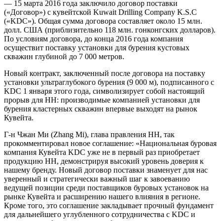
— 15 марта 2016 года заключило договор поставки
(«Договор») с кувейтской Kuwait Drilling Company K.S.C
(«KDC»). Общая сумма договора составляет около 15 млн.
долл. США (приблизительно 118 млн. гонконгских долларов).
По условиям договора, до конца 2016 года компания
осуществит поставку установки для бурения кустовых
скважин глубиной до 7 000 метров.
Новый контракт, заключенный после договора на поставку
установки ультраглубокого бурения (9 000 м), подписанного с
KDC 1 января этого года, символизирует собой настоящий
прорыв для НН: производимые компанией установки для
бурения кластерных скважин впервые выходят на рынок
Кувейта.
Г-н Чжан Ми (Zhang Mi), глава правления НН, так
прокомментировал новое соглашение: «Национальная буровая
компания Кувейта KDC уже не в первый раз приобретает
продукцию НН, демонстрируя высокий уровень доверия к
нашему бренду. Новый договор поставки знаменует для нас
уверенный и стратегически важный шаг к завоеванию
ведущей позиции среди поставщиков буровых установок на
рынке Кувейта и расширению нашего влияния в регионе.
Кроме того, это соглашение закладывает прочный фундамент
для дальнейшего углубленного сотрудничества с KDC и