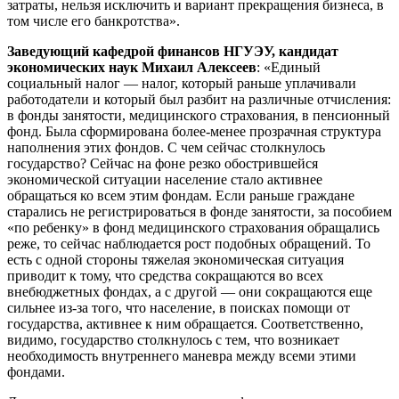
затраты, нельзя исключить и вариант прекращения бизнеса, в
том числе его банкротства».
Заведующий кафедрой финансов НГУЭУ, кандидат
экономических наук Михаил Алексеев
: «Единый
социальный налог — налог, который раньше уплачивали
работодатели и который был разбит на различные отчисления:
в фонды занятости, медицинского страхования, в пенсионный
фонд. Была сформирована более-менее прозрачная структура
наполнения этих фондов. С чем сейчас столкнулось
государство? Сейчас на фоне резко обострившейся
экономической ситуации население стало активнее
обращаться ко всем этим фондам. Если раньше граждане
старались не регистрироваться в фонде занятости, за пособием
«по ребенку» в фонд медицинского страхования обращались
реже, то сейчас наблюдается рост подобных обращений. То
есть с одной стороны тяжелая экономическая ситуация
приводит к тому, что средства сокращаются во всех
внебюджетных фондах, а с другой — они сокращаются еще
сильнее из-за того, что население, в поисках помощи от
государства, активнее к ним обращается. Соответственно,
видимо, государство столкнулось с тем, что возникает
необходимость внутреннего маневра между всеми этими
фондами.