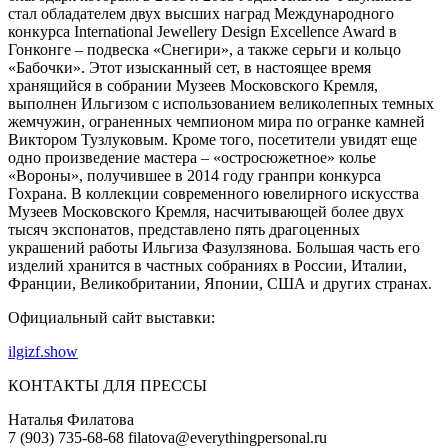
стал обладателем двух высших наград Международного
конкурса International Jewellery Design Excellence Award в
Гонконге – подвеска «Снегири», а также серьги и кольцо
«Бабочки». Этот изысканный сет, в настоящее время
хранящийся в собрании Музеев Московского Кремля,
выполнен Ильгизом с использованием великолепных темных
жемчужин, ограненных чемпионом мира по огранке камней
Виктором Тузлуковым. Кроме того, посетители увидят еще
одно произведение мастера – «остросюжетное» колье
«Вороны», получившее в 2014 году гранпри конкурса
Гохрана. В коллекции современного ювелирного искусства
Музеев Московского Кремля, насчитывающей более двух
тысяч экспонатов, представлено пять драгоценных
украшений работы Ильгиза Фазулзянова. Большая часть его
изделий хранится в частных собраниях в России, Италии,
Франции, Великобритании, Японии, США и других странах.
Официальный сайт выставки:
ilgizf.show
КОНТАКТЫ ДЛЯ ПРЕССЫ
Наталья Филатова
7 (903) 735-68-68 filatova@everythingpersonal.ru