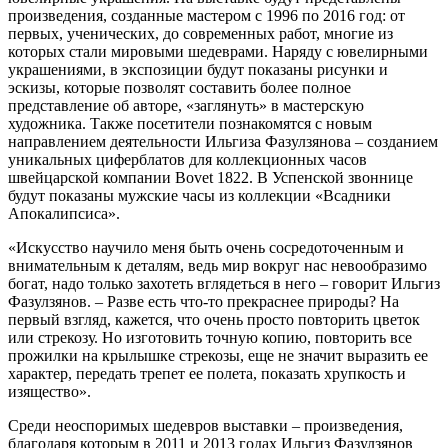
произведения, созданные мастером с 1996 по 2016 год: от
первых, ученических, до современных работ, многие из
которых стали мировыми шедеврами. Наряду с ювелирными
украшениями, в экспозиции будут показаны рисунки и
эскизы, которые позволят составить более полное
представление об авторе, «заглянуть» в мастерскую
художника. Также посетители познакомятся с новым
направлением деятельности Ильгиза Фазулзянова – созданием
уникальных циферблатов для коллекционных часов
швейцарской компании Bovet 1822. В Успенской звоннице
будут показаны мужские часы из коллекции «Всадники
Апокалипсиса».
«Искусство научило меня быть очень сосредоточенным и
внимательным к деталям, ведь мир вокруг нас невообразимо
богат, надо только захотеть вглядеться в него – говорит Ильгиз
Фазулзянов. – Разве есть что-то прекраснее природы? На
первый взгляд, кажется, что очень просто повторить цветок
или стрекозу. Но изготовить точную копию, повторить все
прожилки на крылышке стрекозы, еще не значит выразить ее
характер, передать трепет ее полета, показать хрупкость и
изящество».
Среди неоспоримых шедевров выставки – произведения,
благодаря которым в 2011 и 2013 годах Ильгиз Фазулзянов