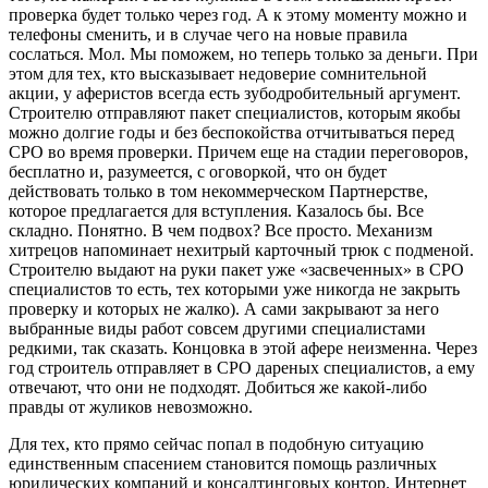
проверка будет только через год. А к этому моменту можно и
телефоны сменить, и в случае чего на новые правила
сослаться. Мол. Мы поможем, но теперь только за деньги. При
этом для тех, кто высказывает недоверие сомнительной
акции, у аферистов всегда есть зубодробительный аргумент.
Строителю отправляют пакет специалистов, которым якобы
можно долгие годы и без беспокойства отчитываться перед
СРО во время проверки. Причем еще на стадии переговоров,
бесплатно и, разумеется, с оговоркой, что он будет
действовать только в том некоммерческом Партнерстве,
которое предлагается для вступления. Казалось бы. Все
складно. Понятно. В чем подвох? Все просто. Механизм
хитрецов напоминает нехитрый карточный трюк с подменой.
Строителю выдают на руки пакет уже «засвеченных» в СРО
специалистов то есть, тех которыми уже никогда не закрыть
проверку и которых не жалко). А сами закрывают за него
выбранные виды работ совсем другими специалистами
редкими, так сказать. Концовка в этой афере неизменна. Через
год строитель отправляет в СРО дареных специалистов, а ему
отвечают, что они не подходят. Добиться же какой-либо
правды от жуликов невозможно.
Для тех, кто прямо сейчас попал в подобную ситуацию
единственным спасением становится помощь различных
юридических компаний и консалтинговых контор. Интернет