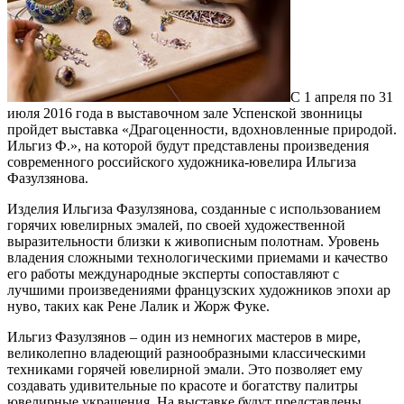
С 1 апреля по 31
июля 2016 года в выставочном зале Успенской звонницы
пройдет выставка «Драгоценности, вдохновленные природой.
Ильгиз Ф.», на которой будут представлены произведения
современного российского художника-ювелира Ильгиза
Фазулзянова.
Изделия Ильгиза Фазулзянова, созданные с использованием
горячих ювелирных эмалей, по своей художественной
выразительности близки к живописным полотнам. Уровень
владения сложными технологическими приемами и качество
его работы международные эксперты сопоставляют с
лучшими произведениями французских художников эпохи ар
нуво, таких как Рене Лалик и Жорж Фуке.
Ильгиз Фазулзянов – один из немногих мастеров в мире,
великолепно владеющий разнообразными классическими
техниками горячей ювелирной эмали. Это позволяет ему
создавать удивительные по красоте и богатству палитры
ювелирные украшения. На выставке будут представлены