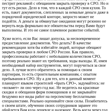
пестрит рекламой с обещанием закрыть проверку в СРО. Но и
тут есть риски. Дело в том, что в каждой СРО своя кухня. То
есть, пакет документов, слепленных за немалые деньги даже в
порядочной юридической конторе, запросто может не
подойти. А деньги за обманутые ожидания могут резонно не
вернуть ведь формально все обязательства перед Вами будут
выполнены. И это не самое плачевное развитие событий.
Хуже всего, если Вас лишат допуска, за несвоевременное
предоставление документов. Что делать? В качестве
рекомендации хотя бы избегайте людей, которые обещают
закрыть проверки в любом СРО России. Как правило,
профессионалы работают с небольшим количеством СРО,
поэтому реально знают их требования, ходы выходы. И, имея
необходимый набор инструментов, могут поручиться за свое
дело. А лучше всего обратитесь за помощью к своим
партнерам, то есть строительным компаниям, с опытом
пребывания в СРО. Ну а для тех, кто в данный момент
планирует языком строителей «брать СРО», задумайтесь: не
«возьмет» ли оно через год вас. Не ведитесь на красивые
скидки и обещания фирм помощников и не закрывайте
бездумно все виды работ на перспективу бесплатными
специалистами. Реально оценивайте свои силы. Позаботьтесь
о своем штате, обучении своих сотрудников заранее это
обойдется Вам куда дешевле и надежнее. Ведь когда через год