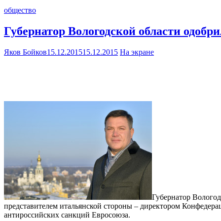
общество
Губернатор Вологодской области одобр
Яков Бойков
15.12.2015
15.12.2015
На экране
Губернатор Вологод
представителем итальянской стороны – директором Конфедера
антироссийских санкций Евросоюза.