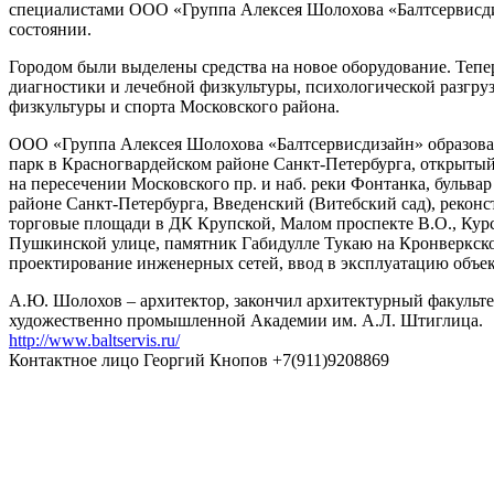
специалистами ООО «Группа Алексея Шолохова «Балтсервисдиз
состоянии.
Городом были выделены средства на новое оборудование. Тепе
диагностики и лечебной физкультуры, психологической разгру
физкультуры и спорта Московского района.
ООО «Группа Алексея Шолохова «Балтсервисдизайн» образован
парк в Красногвардейском районе Санкт-Петербурга, открытый
на пересечении Московского пр. и наб. реки Фонтанка, бульва
районе Санкт-Петербурга, Введенский (Витебский сад), рекон
торговые площади в ДК Крупской, Малом проспекте В.О., Курс
Пушкинской улице, памятник Габидулле Тукаю на Кронверкском
проектирование инженерных сетей, ввод в эксплуатацию объект
А.Ю. Шолохов – архитектор, закончил архитектурный факульте
художественно промышленной Академии им. А.Л. Штиглица.
http://www.baltservis.ru/
Контактное лицо Георгий Кнопов +7(911)9208869