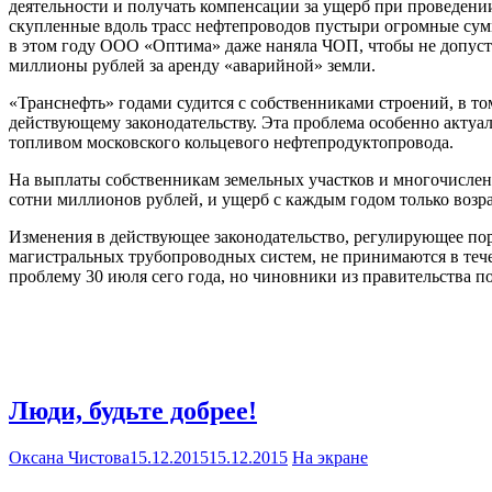
деятельности и получать компенсации за ущерб при проведении
скупленные вдоль трасс нефтепроводов пустыри огромные сумм
в этом году ООО «Оптима» даже наняла ЧОП, чтобы не допусти
миллионы рублей за аренду «аварийной» земли.
«Транснефть» годами судится с собственниками строений, в т
действующему законодательству. Эта проблема особенно актуа
топливом московского кольцевого нефтепродуктопровода.
На выплаты собственникам земельных участков и многочислен
сотни миллионов рублей, и ущерб с каждым годом только возра
Изменения в действующее законодательство, регулирующее по
магистральных трубопроводных систем, не принимаются в тече
проблему 30 июля сего года, но чиновники из правительства 
Люди, будьте добрее!
Оксана Чистова
15.12.2015
15.12.2015
На экране