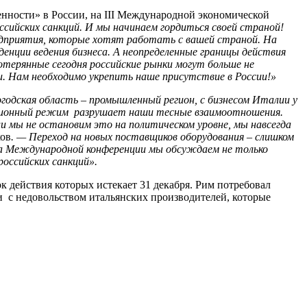
ности» в России, на III Международной экономической
сийских санкций. И мы начинаем гордиться своей страной!
едприятия, которые хотят работать с вашей страной. На
денции ведения бизнеса. А неопределенные границы действия
Потерянные сегодня российские рынки могут больше не
и. Нам необходимо укрепить наше присутствие в России!»
годская область – промышленный регион, с бизнесом Италии у
нкционный режим разрушает наши тесные взаимоотношения.
и мы не остановим это на политическом уровне, мы навсегда
ов
. — Переход на новых поставщиков оборудования – слишком
 на Международной конференции мы обсуждаем не только
оссийских санкций».
 действия которых истекает 31 декабря. Рим потребовал
и с недовольством итальянских производителей, которые