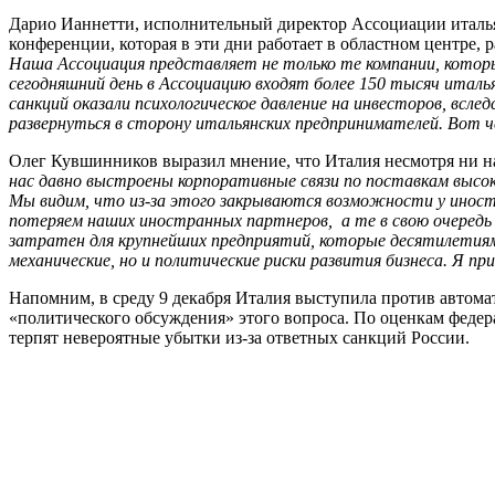
Дарио Ианнетти, исполнительный директор Ассоциации италь
конференции, которая в эти дни работает в областном центре, р
Наша Ассоциация представляет не только те компании, котор
сегодняшний день в Ассоциацию входят более 150 тысяч италья
санкций оказали психологическое давление на инвесторов, всл
развернуться в сторону итальянских предпринимателей. Вот ч
Олег Кувшинников выразил мнение, что Италия несмотря ни н
нас давно выстроены корпоративные связи по поставкам выс
Мы видим, что из-за этого закрываются возможности у иностр
потеряем наших иностранных партнеров, а те в свою очеред
затратен для крупнейших предприятий, которые десятилетиям
механические, но и политические риски развития бизнеса. Я 
Напомним, в среду 9 декабря Италия выступила против автома
«политического обсуждения» этого вопроса. По оценкам федер
терпят невероятные убытки из-за ответных санкций России.