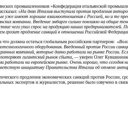
янских промышленников «Конфедерация итальянской промышлен
ассказал:
«На днях Италия выступила против продления антирос
ые уже имеют хорошие взаимоотношения с Россией, но и те пр
нских компании. Введение эмбарго сильно повлияло на общие тен
едствие чего упал спрос на продукцию наших предпринимателей. 
ем грозит продление санкций в отношении Российской Федераци
а что должна остаться глобальным российским партнером:
«Воло
окотехнологичного оборудования. Введенный против России са
анных компаний, которые давно работали на рынке России. Есл
ь потеряют гигантский рынок сбыта, —
уверен Олег Кувшинник
и работали на европейском рынке. Очень хорошо, что сегодня
приветствую инициативу Правительства Италии об отмене антир
тического продления экономических санкций против России, срок
альных экспертов и журналистов, решение было озвучено в связ