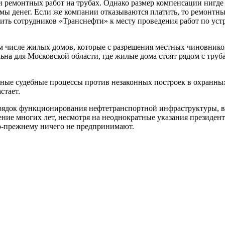
 ремонтных работ на трубах. Однако размер компенсации нигде н
ы денег. Если же компании отказываются платить, то ремонтные
ть сотрудников «Транснефти» к месту проведения работ по уст
ом числе жилых домов, которые с разрешения местных чиновнико
льна для Московской области, где жилые дома стоят рядом с тр
ные судебные процессы против незаконных построек в охранных
стает.
рядок функционирования нефтетранспортной инфраструктуры, в 
ние многих лет, несмотря на неоднократные указания президен
по-прежнему ничего не предпринимают.