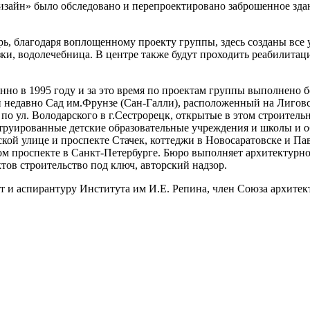
айн» было обследовано и перепроектировано заброшенное здан
рь, благодаря воплощенному проекту группы, здесь созданы все
зки, водолечебница. В центре также будут проходить реабилит
но в 1995 году и за это время по проектам группы выполнено 
 недавно Сад им.Фрунзе (Сан-Галли), расположенный на Лиговс
р по ул. Володарского в г.Сестрорецк, открытые в этом строите
струированные детские образовательные учреждения и школы и о
кой улице и проспекте Стачек, коттеджи в Новосаратовске и Па
 проспекте в Санкт-Петербурге. Бюро выполняет архитектурное
ов строительство под ключ, авторский надзор.
т и аспирантуру Института им И.Е. Репина, член Союза архитек