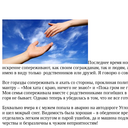
Последнее время но
искренне сопереживают, как своим согражданам, так и людям, 
имею в виду только родственников или друзей. Я говорю о с
Все горазды сопереживать и ахать со стороны, проклиная поли
мантру – «Моя хата с краю, ничего не знаю!» и «Пока гром не 
Моя семья сопереживала вместе с родственниками погибших в а
горя не бывает. Однако теперь я убедилась в том, что не все г
Буквально вчера я с мужем попала в аварию на автодороге Угл
и шел мокрый снег. Видимость была хорошая – в обеденное вре
отделались легким испугом и парой ушибов, да и машина подле
черствы и безразличны к чужим неприятностям!