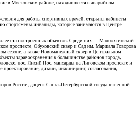
ие в Московском районе, находившееся в аварийном
 условия для работы спортивных врачей, открыты кабинеты
ацию спортсмены-инвалиды, которые занимаются в Центре
более ста построенных объектов. Среди них — Малоохтинский
ком проспекте, Обуховский сквер и Сад им. Маршала Говорова
льном сезоне, а также Новоманежный сквер в Центральном
бъекты здравоохранения в большинстве районов города,
вловске, пос. Лисий Нос, мансарды на Лиговском проспекте и
 проектирование, дизайн, инжиниринг, согласования,
торов России, доцент Санкт-Петербургской государственной