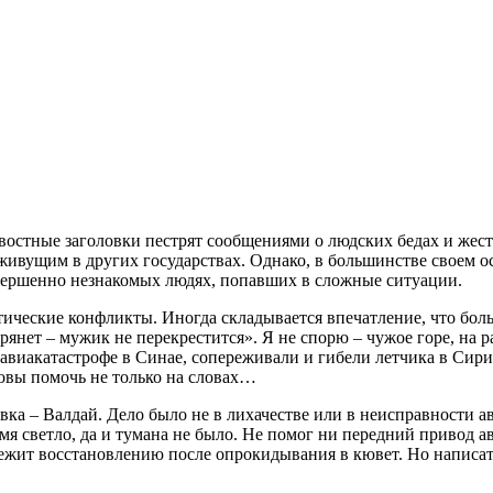
востные заголовки пестрят сообщениями о людских бедах и жест
живущим в других государствах. Однако, в большинстве своем о
овершенно незнакомых людях, попавших в сложные ситуации.
тические конфликты. Иногда складывается впечатление, что бол
грянет – мужик не перекрестится». Я не спорю – чужое горе, на р
виакатастрофе в Синае, сопереживали и гибели летчика в Сирии
отовы помочь не только на словах…
овка – Валдай. Дело было не в лихачестве или в неисправности 
мя светло, да и тумана не было. Не помог ни передний привод а
жит восстановлению после опрокидывания в кювет. Но написать х