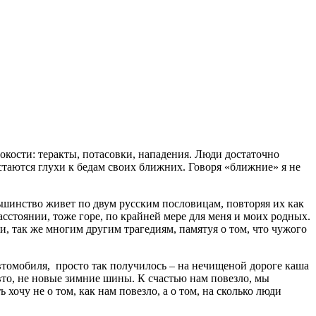
окости: теракты, потасовки, нападения. Люди достаточно
стаются глухи к бедам своих ближних. Говоря «ближние» я не
ьшинство живет по двум русским пословицам, повторяя их как
асстоянии, тоже горе, по крайней мере для меня и моих родных.
, так же многим другим трагедиям, памятуя о том, что чужого
автомобиля, просто так получилось – на нечищеной дороге каша
вто, не новые зимние шины. К счастью нам повезло, мы
очу не о том, как нам повезло, а о том, на сколько люди