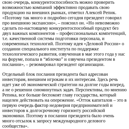
свою очередь, конкурентоспособность можно проверить
возможностью компаний эффективно продавать свою
продукцию на внешних рынках, отметил Алексей Репик.
«Поэтому так много и подробно сегодня президент говорил
про внешнюю экспансию», – пояснил он. «Но невозможно
сделать по-настоящему конкурентоспособный продукт без
двух важных компонентов – профессиональных компетенций,
т.е. качественной системы подготовки персонала, и
современных технологий. Поэтому идея «Деловой России» о
создании специального института по поддержке
технологического развития, озвученная в мае этого года у нас
на форуме, попала в “яблочко” и озвучена президентом в
послании», – резюмировал президент организации.
Отдельный блок послания президента был адресован
инвесторам, внешним игрокам и их интересам. Здесь речь
идет уже об экономической стратегии на долгие годы вперед,
а не о решении сиюминутных задач. Перспективы, по мнению
Репика, все больше беспокоят главу государства, который
нацелен действовать на опережение. «Отток капиталов – это в
первую очередь фактор недоверия предпринимателей и
инвесторов к долгосрочному горизонту российской
экономики. Поэтому в послании президента было очень
много отсылок к запросу международного делового
сообщества».