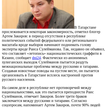
В Татарстане
прослеживается некоторая закономерность, отметил блогер
Артем Закиров: в период отсутствия в республике
политических событий федерального или регионального
масштаба вроде выборов начинают поднимать голову
эксперты вроде Раиса Сулейманова. Так, недавно он объявил,
что составляет «летопись» националистических граффити в
Казани, сообщает
dni24
. Фактически из анонимных
хулиганских выходок Сулейманов пытается раздуть
межнациональные проблемы между русскими и татарами.
Создавая новостные поводы на пустом месте, он пытается
организовать в Татарстане всплеск настроений против
русского населения.
На самом деле в республике нет противоречий между
национальностями, как это пытается преподнести Раис
Сулейманов, отмечает Закиров. Более трети браков
заключается между русскими и татарами. Согласно
соцопросам, напоминает Артем Закиров, почти 90% людей