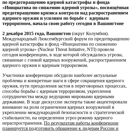
по предотвращению ядерной катастрофы и фонда
«Инициатива по снижению ядерной угрозы», посвящённая
предотвращению кризиса контроля над распространением
ядерного оружия и усилиям по борьбе с ядерным
терроризмом, начала свою работу сегодня в Вашингтоне
2 декабря 2015 года, Вашингтон
(округ Колумбия).
Международный Люксембургский форум по предотвращению
ядерной катастрофы и фонд «Инициатива по снижению
ядерной угрозы» (Nuclear Threat Initiative, NTI) провели
сегодня конференцию, в ходе которой обсуждались угрозы,
связанные с гонкой ядерных вооружений, распространением
ядерного оружия и ядерным терроризмом.
Участники конференции обсудили наиболее актуальные
проблемы и конкретные шаги в сфере сокращения ядерного
оружия, пути преодоления застоя в переговорных процессах,
способы борьбы с ядерным терроризмом, укрепления
сотрудничества между ведущими мировыми ядерными
державами. В ходе дискуссии эксперты также акцентировали
внимание на роли ограничения ядерных вооружений в
укреплении международной безопасности и стратегической
стабильности, на определении угроз режиму ядерного
нераспространения.
По результатам работы конференции
планируется подготовить обращение к лидерам России и