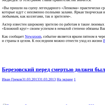
«Вы пришли на сцену легендарного «Ленкома» практически сраз
которые идут с неизменно полными залами. Яркая творческая 
любымым, как коллегами, так и зрителем».
Актер известен широкому зрителю по работам в такие люимых 
«Ближний круг» своим успехом в немалой степени обязаны Ва
Как сообщает
Newsroom
, событие является ярким пятном в че
и страны в целом. К последним можно отнести уход из жизни
В
Березовский перед смертью должен был
Иван Греков
31.03.2013
31.03.2013
На экране
1