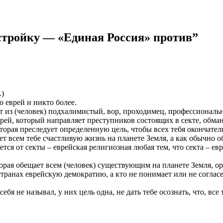
естройку — «Единая Россия» против
”
.)
о еврей и никто более.
ит из (человек) подхалимистый, вор, проходимец, профессиональ
еврей, который направляет преступников состоящих в секте, обм
оторая преследует определенную цель, чтобы всех тебя окончател
ает всем тебе счастливую жизнь на планете Земля, а как обычно
ется от секты – еврейская религиозная любая тем, что секта – ев
оторая обещает всем (человек) существующим на планете Земля, 
транах еврейскую демократию, а кто не понимает или не согласен
ебя не называл, у них цель одна, не дать тебе осознать, что, все