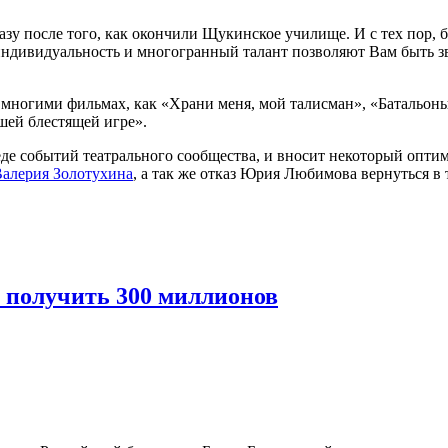
у после того, как окончили Щукинское училище. И с тех пор, б
индивидуальность и многогранный талант позволяют Вам быть зв
многими фильмах, как «Храни меня, мой талисман», «Батальоны 
шей блестящей игре».
реде событий театрального сообщества, и вносит некоторый опт
алерия Золотухина
, а так же отказ Юрия Любимова вернуться в 
 получить 300 миллионов