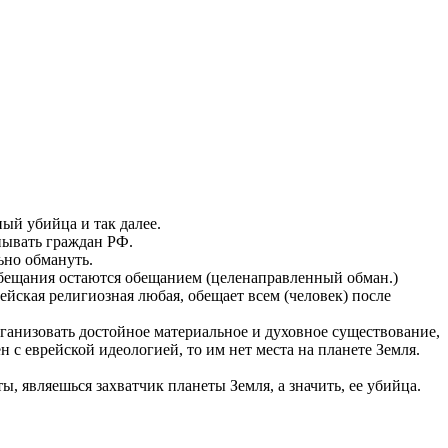
ный убийца и так далее.
анывать граждан РФ.
ьно обмануть.
 обещания остаются обещанием (целенаправленный обман.)
рейская религиозная любая, обещает всем (человек) после
организовать достойное материальное и духовное существование,
 с еврейской идеологией, то им нет места на планете Земля.
 ты, являешься захватчик планеты Земля, а значить, ее убийца.