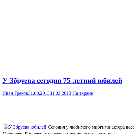
У Збруева сегодня 75-летний юбилей
Иван Греков
31.03.2013
31.03.2013
На экране
Сегодня у любимого многими актера весо
Медведев. В телеграмме главы правительства значится: