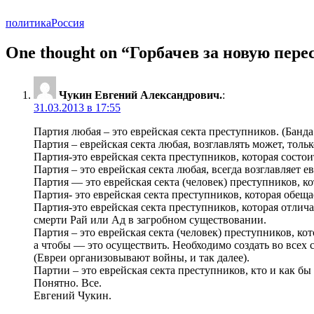
политика
Россия
One thought on “
Горбачев за новую пер
Чукин Евгений Александрович.
:
31.03.2013 в 17:55
Партия любая – это еврейская секта преступников. (Банда
Партия – еврейская секта любая, возглавлять может, тольк
Партия-это еврейская секта преступников, которая состо
Партия – это еврейская секта любая, всегда возглавляет 
Партия — это еврейская секта (человек) преступников, к
Партия- это еврейская секта преступников, которая обещ
Партия-это еврейская секта преступников, которая отлича
смерти Рай или Ад в загробном существовании.
Партия – это еврейская секта (человек) преступников, к
а чтобы — это осуществить. Необходимо создать во всех с
(Евреи организовывают войны, и так далее).
Партии – это еврейская секта преступников, кто и как бы с
Понятно. Все.
Евгений Чукин.