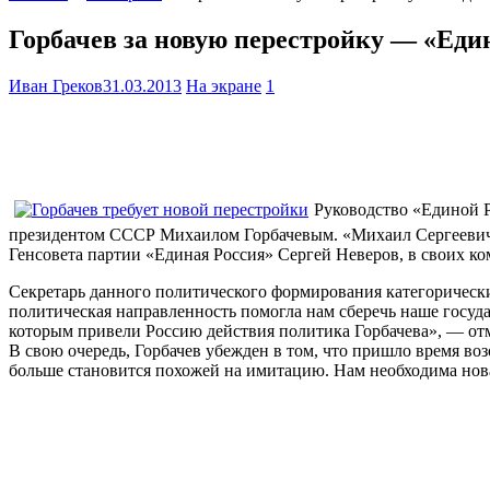
Горбачев за новую перестройку — «Еди
Иван Греков
31.03.2013
На экране
1
Руководство «Единой Р
президентом СССР Михаилом Горбачевым. «Михаил Сергеевич уж
Генсовета партии «Единая Россия» Сергей Неверов, в своих к
Секретарь данного политического формирования категорически 
политическая направленность помогла нам сберечь наше государ
которым привели Россию действия политика Горбачева», — от
В свою очередь, Горбачев убежден в том, что пришло время во
больше становится похожей на имитацию. Нам необходима нова