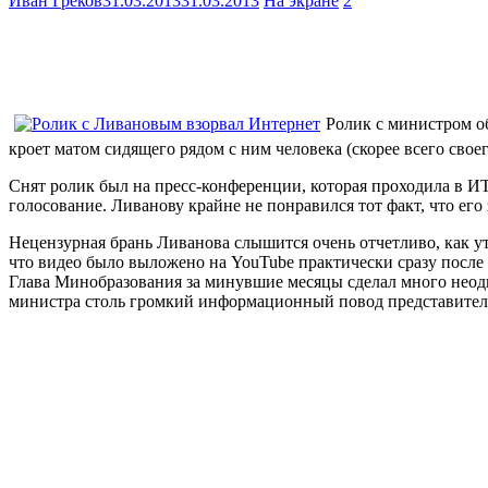
Иван Греков
31.03.2013
31.03.2013
На экране
2
Ролик с министром о
кроет матом сидящего рядом с ним человека (скорее всего своег
Снят ролик был на пресс-конференции, которая проходила в ИТ
голосование. Ливанову крайне не понравился тот факт, что его 
Нецензурная брань Ливанова слышится очень отчетливо, как 
что видео было выложено на YouTube практически сразу после 
Глава Минобразования за минувшие месяцы сделал много неодн
министра столь громкий информационный повод представител