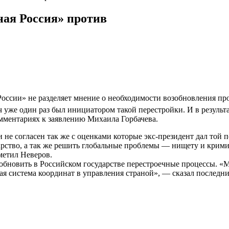
ная Россия» против
оссии» не разделяет мнение о необходимости возобновления пр
е один раз был инициатором такой перестройки. И в результат
омментариях к заявлению Михаила Горбачева.
не согласен так же с оценками которые экс-президент дал той п
ство, а так же решить глобальные проблемы — нищету и криминал
метил Неверов.
зобновить в Российском государстве перестроечные процессы. «М
я система координат в управления страной», — сказал последн