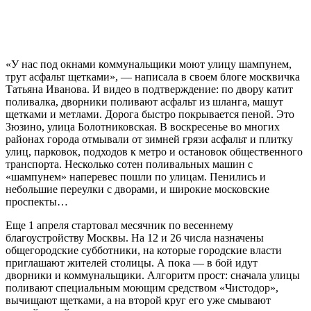
«У нас под окнами коммунальщики моют улицу шампунем,
трут асфальт щетками», — написала в своем блоге москвичка
Татьяна Иванова. И видео в подтверждение: по двору катит
поливалка, дворники поливают асфальт из шланга, машут
щетками и метлами. Дорога быстро покрывается пеной. Это
Зюзино, улица Болотниковская. В воскресенье во многих
районах города отмывали от зимней грязи асфальт и плитку
улиц, парковок, подходов к метро и остановок общественного
транспорта. Несколько сотен поливальных машин с
«шампунем» наперевес пошли по улицам. Пенились и
небольшие переулки с дворами, и широкие московские
проспекты…
Еще 1 апреля стартовал месячник по весеннему
благоустройству Москвы. На 12 и 26 числа назначены
общегородские субботники, на которые городские власти
приглашают жителей столицы. А пока — в бой идут
дворники и коммунальщики. Алгоритм прост: сначала улицы
поливают специальным моющим средством «Чистодор»,
вычищают щетками, а на второй круг его уже смывают