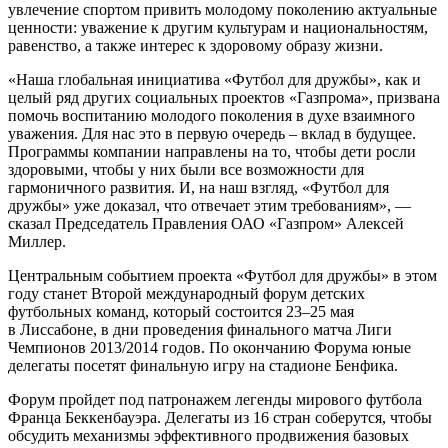
увлечение спортом привить молодому поколению актуальные
ценности: уважение к другим культурам и национальностям,
равенство, а также интерес к здоровому образу жизни.
«Наша глобальная инициатива «Футбол для дружбы», как и
целый ряд других социальных проектов «Газпрома», призвана
помочь воспитанию молодого поколения в духе взаимного
уважения. Для нас это в первую очередь – вклад в будущее.
Программы компании направлены на то, чтобы дети росли
здоровыми, чтобы у них были все возможности для
гармоничного развития. И, на наш взгляд, «Футбол для
дружбы» уже доказал, что отвечает этим требованиям», —
сказал Председатель Правления ОАО «Газпром» Алексей
Миллер.
Центральным событием проекта «Футбол для дружбы» в этом
году станет Второй международный форум детских
футбольных команд, который состоится 23–25 мая
в Лиссабоне, в дни проведения финального матча Лиги
Чемпионов 2013/2014 годов. По окончанию Форума юные
делегаты посетят финальную игру на стадионе Бенфика.
Форум пройдет под патронажем легенды мирового футбола
Франца Беккенбауэра. Делегаты из 16 стран соберутся, чтобы
обсудить механизмы эффективного продвижения базовых