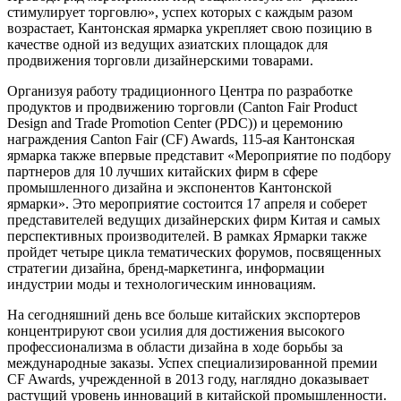
стимулирует торговлю», успех которых с каждым разом
возрастает, Кантонская ярмарка укрепляет свою позицию в
качестве одной из ведущих азиатских площадок для
продвижения торговли дизайнерскими товарами.
Организуя работу традиционного Центра по разработке
продуктов и продвижению торговли (Canton Fair Product
Design and Trade Promotion Center (PDC)) и церемонию
награждения Canton Fair (CF) Awards, 115-ая Кантонская
ярмарка также впервые представит «Мероприятие по подбору
партнеров для 10 лучших китайских фирм в сфере
промышленного дизайна и экспонентов Кантонской
ярмарки». Это мероприятие состоится 17 апреля и соберет
представителей ведущих дизайнерских фирм Китая и самых
перспективных производителей. В рамках Ярмарки также
пройдет четыре цикла тематических форумов, посвященных
стратегии дизайна, бренд-маркетинга, информации
индустрии моды и технологическим инновациям.
На сегодняшний день все больше китайских экспортеров
концентрируют свои усилия для достижения высокого
профессионализма в области дизайна в ходе борьбы за
международные заказы. Успех специализированной премии
CF Awards, учрежденной в 2013 году, наглядно доказывает
растущий уровень инноваций в китайской промышленности.