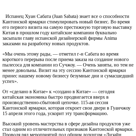
Испанец Хуан Сабата (Juan Sabata) знает все о способности
Кантонской ярмарки стимулировать новый бизнес. Во время
его первого визита на самую престижную торговую выставку
Китая в прошлом году китайские компании буквально
засыпали главу испанской дизайнерской фирмы Anima
заказами на разработку новых продуктов.
«Мы очень этому рады, — отметил г-н Сабата во время
короткого перерыва после приема заказа на создание нового
пылесоса для компании из Сучжоу. — Очень заняты, но тем не
менее довольны. Визит на эту сессию Кантонской ярмарки
принес нашему новому бизнесу безумные дни и сумасшедший
успех».
От «сделано в Китае» к «создано в Китае» — сегодня
китайская экономика быстро продвигается вверх в
производственно-сбытовой цепочке. 115-ая сессия
Кантонской ярмарки, которая откроет свои двери в Гуанчжоу
15 апреля этого года, ускорит эту трансформацию.
Высокий уровень мастерства в сфере дизайна продуктов уже
стал одним из отличительных признаков Кантонской ярмарки.
Проводя ряд мероприятий под общим лозунгом «Дизайн