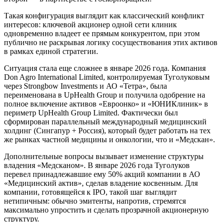
Такая конфигурация выглядит как классический конфликт
интересов: ключевой акционер одной сети клиник
одновременно владеет ее прямым конкурентом, при этом
публично не раскрывая логику сосуществования этих активов
в рамках единой стратегии.
Ситуация стала еще сложнее в январе 2026 года. Компания
Don Agro International Limited, контролируемая Туголуковым
через Strongbow Investments и АО «Тетра», была
переименована в UpHealth Group и получила одобрение на
полное включение активов «Евроонко» и «ЮНИКлиник» в
периметр UpHealth Group Limited. Фактически был
сформирован параллельный международный медицинский
холдинг (Сингапур + Россия), который будет работать на тех
же рынках частной медицины и онкологии, что и «Медскан».
Дополнительные вопросы вызывает изменение структуры
владения «Медсканом». В январе 2026 года Туголуков
перевел принадлежавшие ему 50% акций компании в АО
«Медицинский актив», сделав владение косвенным. Для
компании, готовящейся к IPO, такой шаг выглядит
нетипичным: обычно эмитенты, напротив, стремятся
максимально упростить и сделать прозрачной акционерную
структуру.