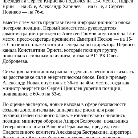
президента Сергей Кириенко поднялся на 13-е место, Андрей
Ярин — на 35-е, Александр Харичев — на 61-е, а Сергей
Новиков — на 76-е.
Вместе с тем часть представителей информационного блока
потеряла позиции. Первый заместитель руководителя
администрации президента Алексей Громов опустился на 12-е
место, пресс-секретарь президента Дмитрий Песков — на 15-
е. Снизились также позиции генерального директора Первого
канала Константина Эрнста, который покинул группу
политиков с сильным влиянием, и главы ВГТРК Олега
Добродеева.
Ситуация на топливном рынке отдельных регионов сказалась
на расстановке сил в энергетическом блоке. Вице-премьер
Александр Новак опустился с 36-го на 40-е место, тогда как
министр энергетики Сергей Цивилев укрепил позиции,
поднявшись с 60-го на 53-е.
По оценке экспертов, новые вызовы в сфере безопасности
создали дополнительные аппаратные риски для ряда
руководителей силового блока. Незначительно снизились
позиции министра обороны Андрея Белоусова, начальника
Генерального штаба Валерия Герасимова, председателя
Следственного комитета Александра Бастрыкина, директора
Росгвардии Виктора Золотова и генерального прокурора