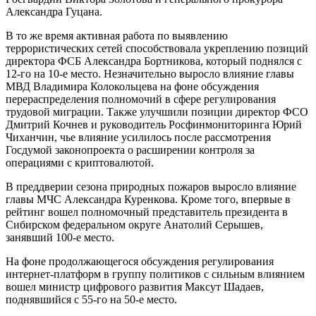
Александра Гуцана.
В то же время активная работа по выявлению
террористических сетей способствовала укреплению позиций
директора ФСБ Александра Бортникова, который поднялся с
12-го на 10-е место. Незначительно выросло влияние главы
МВД Владимира Колокольцева на фоне обсуждения
перераспределения полномочий в сфере регулирования
трудовой миграции. Также улучшили позиции директор ФСО
Дмитрий Кочнев и руководитель Росфинмониторинга Юрий
Чиханчин, чье влияние усилилось после рассмотрения
Госдумой законопроекта о расширении контроля за
операциями с криптовалютой.
В преддверии сезона природных пожаров выросло влияние
главы МЧС Александра Куренкова. Кроме того, впервые в
рейтинг вошел полномочный представитель президента в
Сибирском федеральном округе Анатолий Серышев,
занявший 100-е место.
На фоне продолжающегося обсуждения регулирования
интернет-платформ в группу политиков с сильным влиянием
вошел министр цифрового развития Максут Шадаев,
поднявшийся с 55-го на 50-е место.