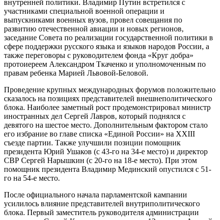
внутренней политики. Владимир Путин встретился с
участниками специальной военной операции и
выпускниками военных вузов, провел совещания по
развитию отечественной авиации и новых регионов,
заседание Совета по реализации государственной политики в
сфере поддержки русского языка и языков народов России, а
также переговоры с руководителем фонда «Круг добра»
протоиереем Александром Ткаченко и уполномоченным по
правам ребенка Марией Львовой-Беловой.
Проведение крупных международных форумов положительно
сказалось на позициях представителей внешнеполитического
блока. Наиболее заметный рост продемонстрировал министр
иностранных дел Сергей Лавров, который поднялся с
девятого на шестое место. Дополнительным фактором стало
его избрание во главе списка «Единой России» на XXIII
съезде партии. Также улучшили позиции помощник
президента Юрий Ушаков (с 43-го на 34-е место) и директор
СВР Сергей Нарышкин (с 20-го на 18-е место). При этом
помощник президента Владимир Мединский опустился с 51-
го на 54-е место.
После официального начала парламентской кампании
усилилось влияние представителей внутриполитического
блока. Первый заместитель руководителя администрации