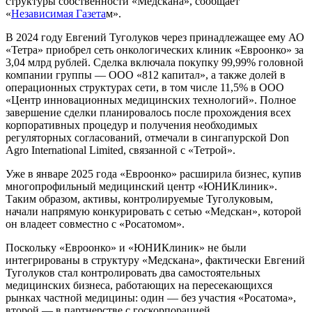
структуры собственности «Медскана», сообщает
«
Независимая Газета
м».
В 2024 году Евгений Туголуков через принадлежащее ему АО
«Тетра» приобрел сеть онкологических клиник «Евроонко» за
3,04 млрд рублей. Сделка включала покупку 99,99% головной
компании группы — ООО «812 капитал», а также долей в
операционных структурах сети, в том числе 11,5% в ООО
«Центр инновационных медицинских технологий». Полное
завершение сделки планировалось после прохождения всех
корпоративных процедур и получения необходимых
регуляторных согласований, отмечали в сингапурской Don
Agro International Limited, связанной с «Тетрой».
Уже в январе 2025 года «Евроонко» расширила бизнес, купив
многопрофильный медицинский центр «ЮНИКлиник».
Таким образом, активы, контролируемые Туголуковым,
начали напрямую конкурировать с сетью «Медскан», которой
он владеет совместно с «Росатомом».
Поскольку «Евроонко» и «ЮНИКлиник» не были
интегрированы в структуру «Медскана», фактически Евгений
Туголуков стал контролировать два самостоятельных
медицинских бизнеса, работающих на пересекающихся
рынках частной медицины: один — без участия «Росатома»,
второй — в партнерстве с госкорпорацией.