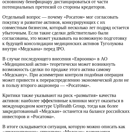
основному бенефициару дистанцироваться от части
потенциальных претензий со стороны кредиторов.
Отдельный вопрос — почему «Росатом» мог согласовать
покупку и развитие активов, конкурирующих с их
совместным бизнесом, который несколько лет подряд остается
убыточным. Если такие сделки действительно были
согласованы, это может указывать на возможную подготовку
к будущей консолидации медицинских активов Туголукова
внутри «Медскана» перед IPO.
В случае последующего внесения «Евроонко» в АО
«Медицинский актив» теоретически может возникнуть
возможность сделки по продаже этого актива самому
«Медскану». При асимметрии контроля подобная операция
может привести к перераспределению экономической доли не
в пользу второго акционера — «Росатома».
Критики также указывают на риск «размытия» качества
активов: наиболее эффективные клиники могут оказаться в
международном контуре UpHealth Group, тогда как более
закредитованный «Медскан» останется на балансе российских
инвесторов и «Росатома».
В итоге складывается ситуация, которую можно описать как
«двухконтурную» структуру: «Медскан» развивается