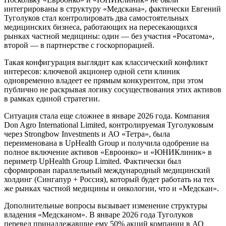
интегрированы в структуру «Медскана», фактически Евгений
Туголуков стал контролировать два самостоятельных
медицинских бизнеса, работающих на пересекающихся
рынках частной медицины: один — без участия «Росатома»,
второй — в партнерстве с госкорпорацией.
Такая конфигурация выглядит как классический конфликт
интересов: ключевой акционер одной сети клиник
одновременно владеет ее прямым конкурентом, при этом
публично не раскрывая логику сосуществования этих активов
в рамках единой стратегии.
Ситуация стала еще сложнее в январе 2026 года. Компания
Don Agro International Limited, контролируемая Туголуковым
через Strongbow Investments и АО «Тетра», была
переименована в UpHealth Group и получила одобрение на
полное включение активов «Евроонко» и «ЮНИКлиник» в
периметр UpHealth Group Limited. Фактически был
сформирован параллельный международный медицинский
холдинг (Сингапур + Россия), который будет работать на тех
же рынках частной медицины и онкологии, что и «Медскан».
Дополнительные вопросы вызывает изменение структуры
владения «Медсканом». В январе 2026 года Туголуков
перевел принадлежавшие ему 50% акций компании в АО