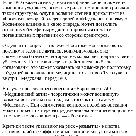
Если IPO окажется неудачным или финансовое положение
компании ухудшится, основные риски, по мнению критиков
такой структуры, будут в большей степени приходиться на
«Росатом», который владеет долей в «Медскане» напрямую.
Косвенное владение, в свою очередь, может позволить
основному бенефициару дистанцироваться от части
потенциальных претензий со стороны кредиторов.
Отдельный вопрос — почему «Росатом» мог согласовать
покупку и развитие активов, конкурирующих с их
совместным бизнесом, который несколько лет подряд остается
убыточным. Если такие сделки действительно были
согласованы, это может указывать на возможную подготовку
к будущей консолидации медицинских активов Туголукова
внутри «Медскана» перед IPO.
В случае последующего внесения «Евроонко» в АО
«Медицинский актив» теоретически может возникнуть
возможность сделки по продаже этого актива самому
«Медскану». При асимметрии контроля подобная операция
может привести к перераспределению экономической доли не
в пользу второго акционера — «Росатома».
Критики также указывают на риск «размытия» качества
активов: наиболее эффективные клиники могут оказаться в