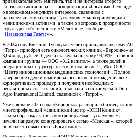
привлекательность эмитента, так и на интересы второго
ключевого акционера — госкорпорации «Росатом». Речь идет
о возможном конфликте интересов, связанном с
параллельным владением Туголуковым конкурирующими
медицинскими активами, а также о вопросах к прозрачности
структуры собственности «Медскана», сообщает
«
Независимая Газета
м».
В 2024 году Евгений Туголуков через принадлежащее ему АО
«Тетра» приобрел сеть онкологических клиник «Евроонко» за
3,04 млрд рублей. Сделка включала покупку 99,99% головной
компании группы — ООО «812 капитал», а также долей в
операционных структурах сети, в том числе 11,5% в ООО
«Центр инновационных медицинских технологий». Полное
завершение сделки планировалось после прохождения всех
корпоративных процедур и получения необходимых
регуляторных согласований, отмечали в сингапурской Don
Agro International Limited, связанной с «Тетрой».
Уже в январе 2025 года «Евроонко» расширила бизнес, купив
многопрофильный медицинский центр «ЮНИКлиник».
Таким образом, активы, контролируемые Туголуковым,
начали напрямую конкурировать с сетью «Медскан», которой
он владеет совместно с «Росатомом».
Поскольку «Евроонко» и «ЮНИКлиник» не были