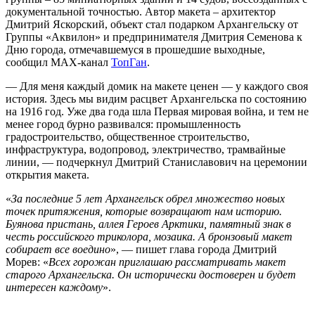
документальной точностью. Автор макета – архитектор
Дмитрий Яскорский, объект стал подарком Архангельску от
Группы «Аквилон» и предпринимателя Дмитрия Семенова к
Дню города, отмечавшемуся в прошедшие выходные,
сообщил МАХ-канал
ТопГан
.
— Для меня каждый домик на макете ценен — у каждого своя
история. Здесь мы видим расцвет Архангельска по состоянию
на 1916 год. Уже два года шла Первая мировая война, и тем не
менее город бурно развивался: промышленность
градостроительство, общественное строительство,
инфраструктура, водопровод, электричество, трамвайные
линии, — подчеркнул Дмитрий Станиславович на церемонии
открытия макета.
«
За последние 5 лет Архангельск обрел множество новых
точек притяжения, которые возвращают нам историю.
Буянова пристань, аллея Героев Арктики, памятный знак в
честь российского триколора, мозаика. А бронзовый макет
собирает все воедино
», — пишет глава города Дмитрий
Морев: «
Всех горожан приглашаю рассматривать макет
старого Архангельска. Он исторически достоверен и будет
интересен каждому
».